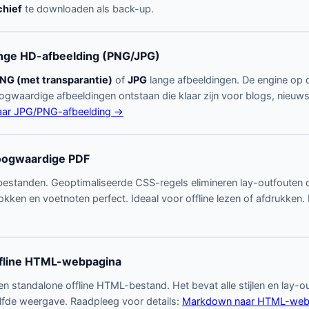
chief
te downloaden als back-up.
nge HD-afbeelding (PNG/JPG)
NG (met transparantie)
of
JPG
lange afbeeldingen. De engine op 
oogwaardige afbeeldingen ontstaan die klaar zijn voor blogs, nieuw
ar JPG/PNG-afbeelding →
oogwaardige PDF
-bestanden. Geoptimaliseerde CSS-regels elimineren lay-outfouten
n en voetnoten perfect. Ideaal voor offline lezen of afdrukken. 
fline HTML-webpagina
 standalone offline HTML-bestand. Het bevat alle stijlen en lay-out
lfde weergave. Raadpleeg voor details:
Markdown naar HTML-web