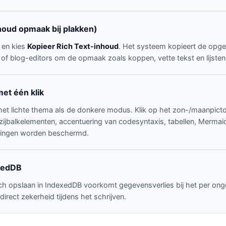
oud opmaak bij plakken)
 en kies
Kopieer Rich Text-inhoud
. Het systeem kopieert de opge
 of blog-editors om de opmaak zoals koppen, vette tekst en lijste
et één klik
het lichte thema als de donkere modus. Klik op het zon-/maanpict
zijbalkelementen, accentuering van codesyntaxis, tabellen, Merma
vingen worden beschermd.
xedDB
ch opslaan in IndexedDB voorkomt gegevensverlies bij het per onge
irect zekerheid tijdens het schrijven.