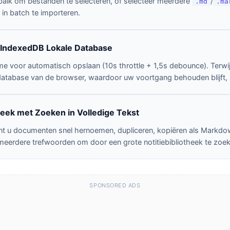
jbalk om bestanden te selecteren, of selecteer meerdere
/
.md
.ma
in batch te importeren.
e IndexedDB Lokale Database
e voor automatisch opslaan (10s throttle + 1,5s debounce). Terwij
tabase van de browser, waardoor uw voortgang behouden blijft, zel
ek met Zoeken in Volledige Tekst
unt u documenten snel hernoemen, dupliceren, kopiëren als Markdo
 meerdere trefwoorden om door een grote notitiebibliotheek te zoe
SPONSORED ADS