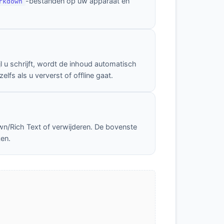
-bestanden op uw apparaat en
rkdown
l u schrijft, wordt de inhoud automatisch
fs als u ververst of offline gaat.
wn/Rich Text of verwijderen. De bovenste
ken.