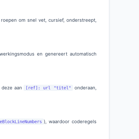
roepen om snel vet, cursief, onderstreept,
 bewerkingsmodus en genereert automatisch
t deze aan
onderaan,
[ref]: url "titel"
), waardoor coderegels
eBlockLineNumbers