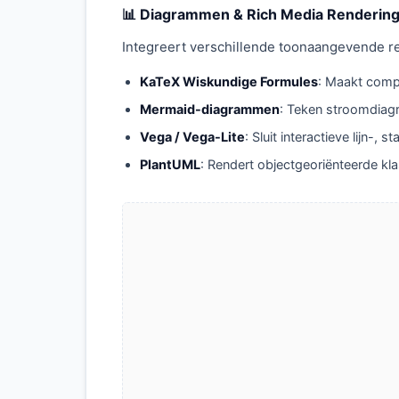
📊 Diagrammen & Rich Media Renderin
Integreert verschillende toonaangevende r
KaTeX Wiskundige Formules
: Maakt compl
Mermaid-diagrammen
: Teken stroomdia
Vega / Vega-Lite
: Sluit interactieve lijn
PlantUML
: Rendert objectgeoriënteerde k