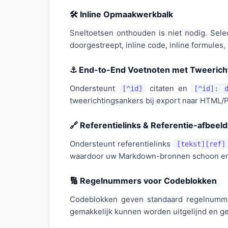
🛠️ Inline Opmaakwerkbalk
Sneltoetsen onthouden is niet nodig. Sele
doorgestreept, inline code, inline formules,
⚓ End-to-End Voetnoten met Tweericht
Ondersteunt
citaten en
[^id]
[^id]: d
tweerichtingsankers bij export naar HTML/
🔗 Referentielinks & Referentie-afbeel
Ondersteunt referentielinks
[tekst][ref]
waardoor uw Markdown-bronnen schoon en l
🔢 Regelnummers voor Codeblokken
Codeblokken geven standaard regelnumme
gemakkelijk kunnen worden uitgelijnd en g