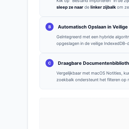
Klik op "Bestand Importeren" in de zi
sleep ze naar
de
linker zijbalk
om ze 
Automatisch Opslaan in Veilig
B
Geïntegreerd met een hybride algoritm
opgeslagen in de veilige IndexedDB-da
Draagbare Documentenbibliothe
C
Vergelijkbaar met macOS Notities, k
zoekbalk ondersteunt het filteren op