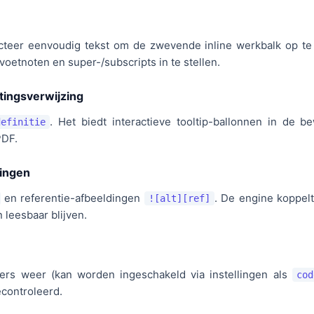
cteer eenvoudig tekst om de zwevende inline werkbalk op te 
 voetnoten en super-/subscripts in te stellen.
ingsverwijzing
. Het biedt interactieve tooltip-ballonnen in de
efinitie
PDF.
dingen
en referentie-afbeeldingen
. De engine koppel
![alt][ref]
eesbaar blijven.
rs weer (kan worden ingeschakeld via instellingen als
cod
econtroleerd.