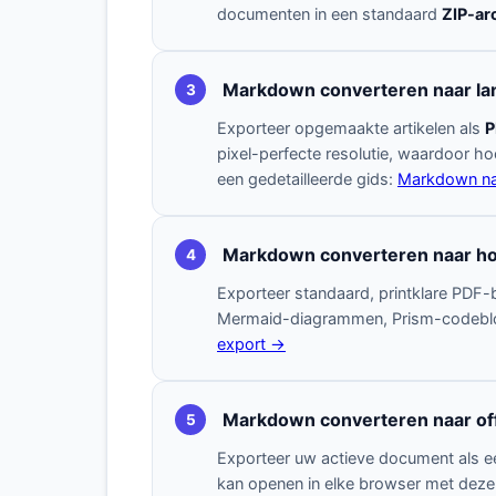
documenten in een standaard
ZIP-ar
Markdown converteren naar la
3
Exporteer opgemaakte artikelen als
P
pixel-perfecte resolutie, waardoor h
een gedetailleerde gids:
Markdown na
Markdown converteren naar h
4
Exporteer standaard, printklare PDF
Mermaid-diagrammen, Prism-codeblokke
export →
Markdown converteren naar of
5
Exporteer uw actieve document als een
kan openen in elke browser met deze