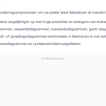
g
enderingcomponenten om uw platte tekst Markdown te transform
exe vergelijkingen op met hoge prestaties en weergave van drukwe
grammen, sequentiediagrammen, toestandsdiagrammen, gantt-dia
-, staaf- of spreidingsdiagrammen rechtstreeks in Markdown in met b
lassendiagrammen en systeemarchitectuurgrafieken.
SPONSORED ADS