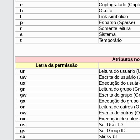
e
Criptografado (Cript
h
Oculto
l
Link simbólico
p
Esparso (Sparse)
r
Somente leitura
s
Sistema
t
Temporário
Atributos no
Letra da permissão
ur
Leitura do usuário (
uw
Escrita do usuário (
ux
Execução do usuári
gr
Leitura do grupo (G
gw
Escrita do grupo (Gr
gx
Execução do grupo 
or
Leitura de outros (O
ow
Escrita de outros (O
ox
Execução de outros
us
Set User ID
gs
Set Group ID
sb
Sticky bit