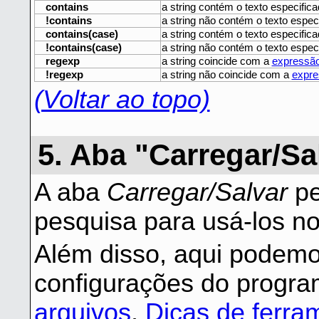
contains
a string contém o texto especific
!contains
a string não contém o texto espec
contains(case)
a string contém o texto especific
!contains(case)
a string não contém o texto espec
regexp
a string coincide com a
expressão
!regexp
a string não coincide com a
expre
(Voltar ao topo)
5. Aba "Carregar/Sa
A aba
Carregar/Salvar
pe
pesquisa para usá-los n
Além disso, aqui podemo
configurações do progra
arquivos
,
Dicas de ferra