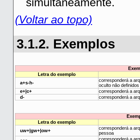
simultaneamente.
(Voltar ao topo)
3.1.2. Exemplos
Exem
Letra do exemplo
corresponderá a arq
a+s-h-
oculto não definidos
e+|c+
corresponderá a ar
d-
corresponderá a arq
Exemp
Letra do exemplo
corresponderá a arq
uw+|gw+|ow+
pessoa
corresponderá a arq