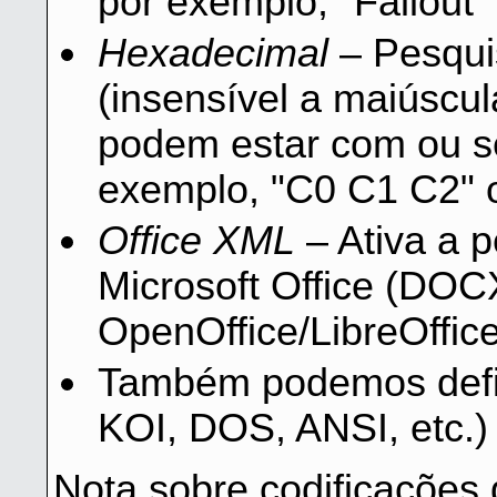
por exemplo, "Fallout" 
Hexadecimal
– Pesqui
(insensível a maiúscul
podem estar com ou s
exemplo, "C0 C1 C2" o
Office XML
– Ativa a p
Microsoft Office (DOC
OpenOffice/LibreOffic
Também podemos defini
KOI, DOS, ANSI, etc.) 
Nota sobre codificações 