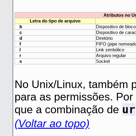
Atributos no Un
Letra do tipo de arquivo
b
Dispositivo de bloco
c
Dispositivo de cara
d
Diretório
f
FIFO (pipe nomead
l
Link simbólico
r
Arquivo regular
s
Socket
No Unix/Linux, também 
para as permissões. Po
ur
que a combinação de
(Voltar ao topo)