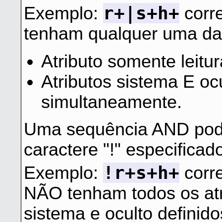
r+|s+h+
Exemplo:
corr
tenham qualquer uma das
Atributo somente leitur
Atributos sistema E ocu
simultaneamente.
Uma sequência AND pod
caractere "!" especificad
!r+s+h+
Exemplo:
corr
NÃO tenham todos os atr
sistema e oculto defini