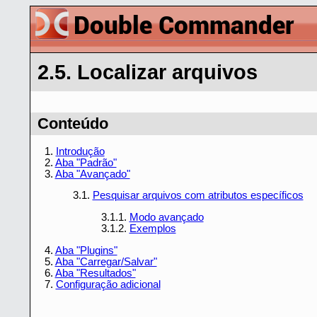
2.5. Localizar arquivos
Conteúdo
1.
Introdução
2.
Aba "Padrão"
3.
Aba "Avançado"
3.1.
Pesquisar arquivos com atributos específicos
3.1.1.
Modo avançado
3.1.2.
Exemplos
4.
Aba "Plugins"
5.
Aba "Carregar/Salvar"
6.
Aba "Resultados"
7.
Configuração adicional