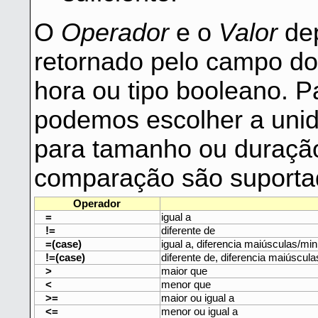
O
Operador
e o
Valor
dep
retornado pelo campo do 
hora ou tipo booleano. P
podemos escolher a unid
para tamanho ou duração
comparação são suporta
Operador
=
igual a
!=
diferente de
=(case)
igual a, diferencia maiúsculas/mi
!=(case)
diferente de, diferencia maiúscul
>
maior que
<
menor que
>=
maior ou igual a
<=
menor ou igual a