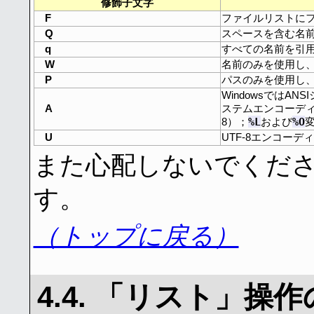
修飾子文字
F
ファイルリストに
Q
スペースを含む名
q
すべての名前を引
W
名前のみを使用し
P
パスのみを使用し
WindowsではA
A
ステムエンコーディン
%L
%O
8）；
および
U
UTF-8エンコー
また心配しないでくだ
す。
（トップに戻る）
4.4. 「リスト」操