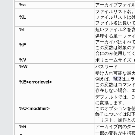
%a
アーカイブファイ
ファイルリスト名
%L
ファイルリストは
ファイル名は長い
%l
短いファイル名を
処理する単一ファ
アーカイバはすべ
%F
この変数は対象の
合にのみ使用して
%V
ボリュームサイズ
%W
パスワード
受け入れ可能な最
%E2
例えば、
はエラ
%E<errorlevel>
この変数はコマン
存在しない場合、
デフォルトでは、Dou
に変換します。
%O<modifier>
このオプションを
飾子については以
「リスト」操作と
%R
アーカイブ内のタ
一部の変数が中括弧