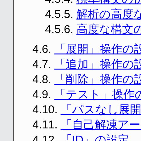
4.5.5.
解析の高度
4.5.6.
高度な構文
4.6.
「展開」操作の
4.7.
「追加」操作の
4.8.
「削除」操作の
4.9.
「テスト」操作
4.10.
「パスなし展開
4.11.
「自己解凍アー
4.12.
「ID」の設定