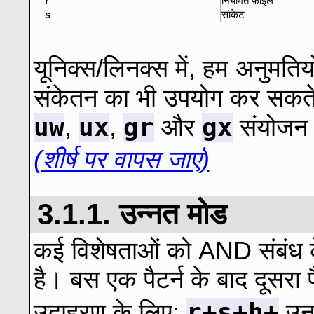
r
नियमित फ़ाइल
s
सॉकेट
यूनिक्स/लिनक्स में, हम अनुमतियो
संकेतन का भी उपयोग कर सकते
uw
ux
gr
gx
,
,
और
संयोजन 
(शीर्ष पर वापस जाएं)
3.1.1. उन्नत मोड
कई विशेषताओं को AND संबंध क
है। बस एक पैटर्न के बाद दूसरा पैट
r+s+h+
उदाहरण के लिए:
उन 