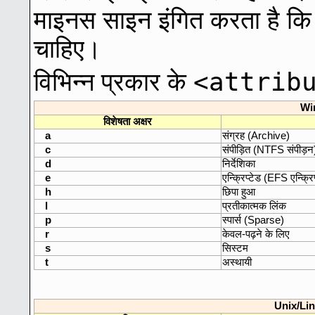
माइनस साइन इंगित करता है कि फ
चाहिए।
<attrib
विभिन्न प्रकार के
Win
विशेषता अक्षर
a
संग्रह (Archive)
c
संपीड़ित (NTFS संपीड़न
d
निर्देशिका
e
एन्क्रिप्टेड (EFS एन्क्रि
h
छिपा हुआ
l
प्रतीकात्मक लिंक
p
स्पार्स (Sparse)
r
केवल-पढ़ने के लिए
s
सिस्टम
t
अस्थायी
Unix/Linux