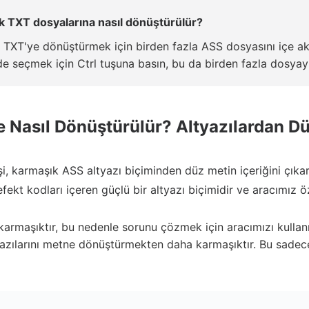
ak TXT dosyalarına nasıl dönüştürülür?
rak TXT'ye dönüştürmek için birden fazla ASS dosyasını içe a
de seçmek için Ctrl tuşuna basın, bu da birden fazla dosyayı h
e Nasıl Dönüştürülür? Altyazılardan D
şi, karmaşık ASS altyazı biçiminden düz metin içeriğini çık
 efekt kodları içeren güçlü bir altyazı biçimidir ve aracımız ö
armaşıktır, bu nedenle sorunu çözmek için aracımızı kullanm
azılarını metne dönüştürmekten daha karmaşıktır. Bu sadece 