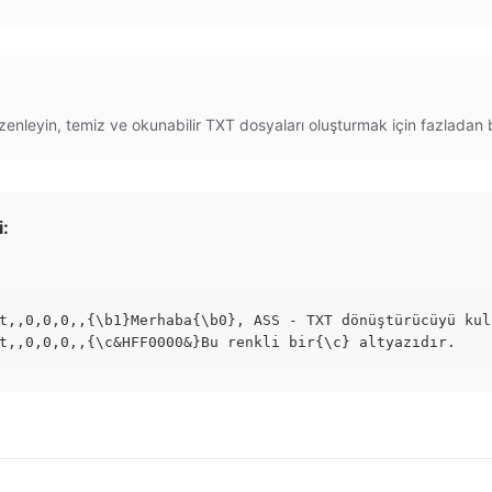
zenleyin, temiz ve okunabilir TXT dosyaları oluşturmak için fazladan boş
:
t,,0,0,0,,{\b1}Merhaba{\b0}, ASS - TXT dönüştürücüyü kul
t,,0,0,0,,{\c&HFF0000&}Bu renkli bir{\c} altyazıdır.