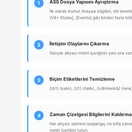
ASS Dosya Yapısını Ayrıştırma
1
İlk olarak komut dosyası bilgileri, stil tanı
[V4+ Styles], [Events] gibi birden fazla bölü
İletişim Olaylarını Çıkarma
2
Gerçek altyazı metni içeriğinin yanı sıra za
Biçim Etiketlerini Temizleme
3
{\b1} (kalın), {\i1} (italik), {\c&Hrenk&} (re
Zaman Çizelgesi Bilgilerini Kaldırma
4
Her altyazı satırının başlangıç ​​ve bitiş z
metin içeriğini tutun.