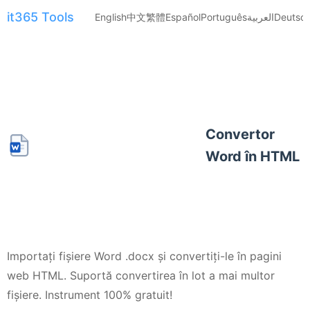
it365 Tools
English
中文
繁體
Español
Português
العربية
Deutsc
Convertor
Word în HTML
Importați fișiere Word .docx și convertiți-le în pagini
web HTML. Suportă convertirea în lot a mai multor
fișiere. Instrument 100% gratuit!