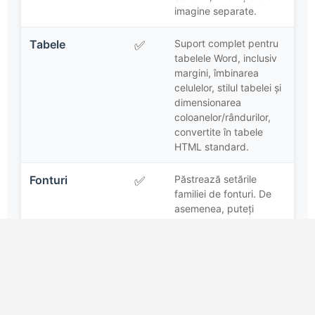
imagine separate.
Tabele
Suport complet pentru
✅
tabelele Word, inclusiv
margini, îmbinarea
celulelor, stilul tabelei și
dimensionarea
coloanelor/rândurilor,
convertite în tabele
HTML standard.
Fonturi
Păstrează setările
✅
familiei de fonturi. De
asemenea, puteți
comuta pe „Ignorare
fonturi” în panoul de
setări pentru a reveni la
fonturile implicite ale
browserului.
Suportă pe deplin