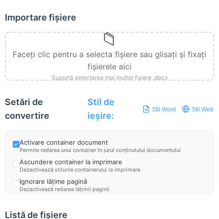
Importare fișiere
📁
Faceți clic pentru a selecta fișiere sau glisați și fixați
fișierele aici
Suportă selectarea mai multor fișiere .docx
Setări de
Stil de
Stil Word
Stil Web
convertire
ieșire:
Activare container document
Permite redarea unui container în jurul conținutului documentului
Ascundere container la imprimare
Dezactivează stilurile containerului la imprimare
Ignorare lățime pagină
Dezactivează redarea lățimii paginii
Ignorare înălțime pagină
Dezactivează redarea înălțimii paginii
Listă de fișiere