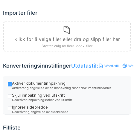
Importer filer
📁
Klikk for å velge filer eller dra og slipp filer her
Støtter valg av flere .docx-filer
Konverteringsinnstillinger
Utdatastil:
Word-stil
Web
Aktiver dokumentinnpakning
Aktiverer gjengivelse av en innpakning rundt dokumentinnholdet
Skjul innpakning ved utskrift
Deaktiver innpakningsstiler ved utskrift
Ignorer sidebredde
Deaktiver gjengivelse av sidebredde
Ignorer sidehøyde
Deaktiver gjengivelse av sidehøyde
Filliste
Ignorer fonter