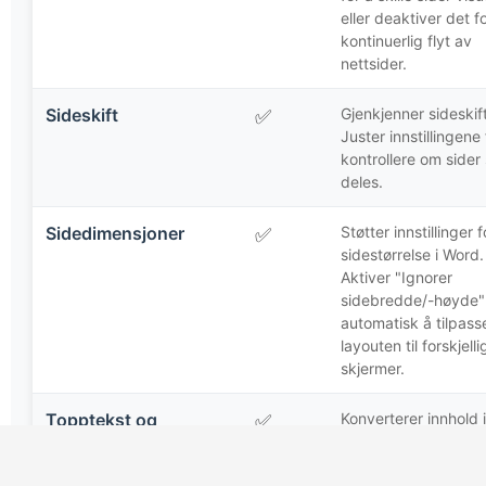
eller deaktiver det f
kontinuerlig flyt av
nettsider.
Sideskift
Gjenkjenner sideskift
✅
Juster innstillingene 
kontrollere om sider 
deles.
Sidedimensjoner
Støtter innstillinger f
✅
sidestørrelse i Word.
Aktiver "Ignorer
sidebredde/-høyde" 
automatisk å tilpass
layouten til forskjelli
skjermer.
Topptekst og
Konverterer innhold i
✅
topptekst og bunnte
bunntekst
Aktiver "Gjengi topp