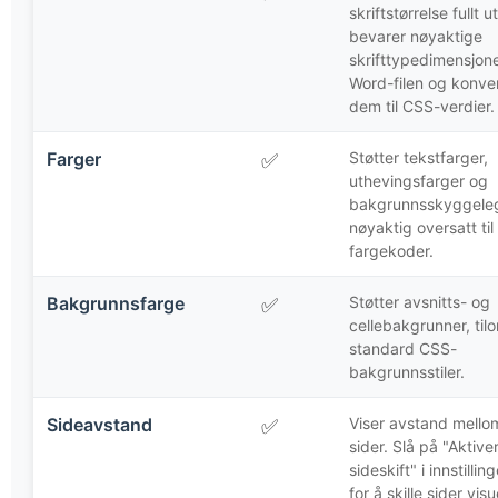
skriftstørrelse fullt ut
bevarer nøyaktige
skrifttypedimensjone
Word-filen og konve
dem til CSS-verdier.
Farger
Støtter tekstfarger,
✅
uthevingsfarger og
bakgrunnsskyggele
nøyaktig oversatt ti
fargekoder.
Bakgrunnsfarge
Støtter avsnitts- og
✅
cellebakgrunner, til
standard CSS-
bakgrunnsstiler.
Sideavstand
Viser avstand mello
✅
sider. Slå på "Aktive
sideskift" i innstillin
for å skille sider visu