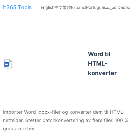
it365 Tools
English
中文
繁體
Español
Português
العربية
Deutsc
Word til
HTML-
konverter
Importer Word .docx-filer og konverter dem til HTML-
nettsider. Støtter batchkonvertering av flere filer. 100 %
gratis verktøy!