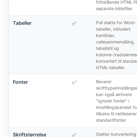
frittstående HTML-fi
separate bildefiler.
Tabeller
Full støtte for Word-
✅
tabeller, inkludert
kantlinjer,
cellesammenslåing,
tabellstil og
kolonne-/radstørrels
konvertert til standa
HTML-tabeller.
Fonter
Bevarer
✅
skrifttypeinnstillinge
kan også aktivere
"Ignorer fonter" i
innstillingspanelet f
tilbake til nettlesere
standardfonter.
Skriftstørrelse
Støtter konvertering
✅