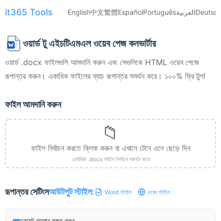
it365 Tools
English
中文
繁體
Español
Português
العربية
Deutsc
ওয়ার্ড টু এইচটিএমএল ওয়েব পেজ কনভার্টার
ওয়ার্ড .docx ফাইলগুলি আমদানি করুন এবং সেগুলিকে HTML ওয়েব পেজে
রূপান্তর করুন। একাধিক ফাইলের ব্যাচ রূপান্তর সমর্থন করে। ১০০% ফ্রি টুল!
ফাইল আমদানি করুন
📁
ফাইল নির্বাচন করতে ক্লিক করুন বা এখানে টেনে এনে ছেড়ে দিন
একাধিক .docx ফাইল নির্বাচন সমর্থন করে
রূপান্তর সেটিংস
আউটপুট স্টাইল:
Word স্টাইল
ওয়েব স্টাইল
ডকুমেন্ট র‍্যাপার সক্ষম করুন