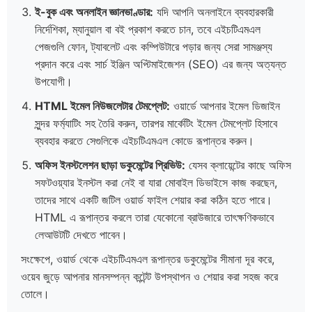
ই-বুক এবং অনলাইন জ্ঞানভাণ্ডার:
যদি আপনি অনলাইনে ব্যবহারকারী
নির্দেশিকা, ম্যানুয়াল বা বই প্রকাশ করতে চান, তবে এইচটিএমএল
পেজগুলি ফোন, ট্যাবলেট এবং কম্পিউটারে পড়ার জন্য সেরা সামঞ্জস্য
প্রদান করে এবং সার্চ ইঞ্জিন অপ্টিমাইজেশন (SEO) এর জন্য অত্যন্ত
উপযোগী।
HTML ইমেল নিউজলেটার টেমপ্লেট:
ওয়ার্ডে আপনার ইমেল ডিজাইন
সুন্দর ফর্ম্যাটিং সহ তৈরি করুন, তারপর মার্কেটিং ইমেল টেমপ্লেট হিসাবে
ব্যবহার করতে সেগুলিকে এইচটিএমএল কোডে রূপান্তর করুন।
অফিস ইনস্টলেশন ছাড়া ডকুমেন্টের প্রিভিউ:
যেসব ক্লায়েন্টের কাছে অফিস
সফটওয়্যার ইনস্টল করা নেই বা যারা মোবাইল ডিভাইসে কাজ করছেন,
তাদের সাথে একটি জটিল ওয়ার্ড ফাইল শেয়ার করা কঠিন হতে পারে।
HTML এ রূপান্তর করলে তারা যেকোনো ব্রাউজারে তাৎক্ষণিকভাবে
লেআউটটি দেখতে পাবেন।
সংক্ষেপে, ওয়ার্ড থেকে এইচটিএমএল রূপান্তর ডকুমেন্টের সীমানা দূর করে,
ওয়েব জুড়ে আপনার মানসম্পন্ন কন্টেন্ট উপস্থাপন ও শেয়ার করা সহজ করে
তোলে।