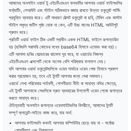
আমাদের অনলাইন ওয়ার্ড টু এইচটিএমএল কনভার্টার আপনার ওয়ার্ড ফাইলগুলির
ফর্ম্যাটিং, লেআউট এবং স্টাইল সঠিকভাবে বজায় রাখতে উন্নত ডকুমেন্ট পার্সিং
প্রযুক্তি ব্যবহার করে। এটি সাধারণ টেক্সট ডকুমেন্ট বা ছবি, টেবিল এবং কাস্টম
স্টাইল সমৃদ্ধ জটিল পৃষ্ঠা হোক না কেন, এটি উচ্চ মানের HTML আউটপুট
প্রদান করে।
প্রতিটি ওয়ার্ড ফাইল ঠিক একটি স্বাধীন একক HTML ফাইলে রূপান্তরিত
হয় (ছবিগুলি সরাসরি কোডের মধ্যে base64 হিসাবে এম্বেড করা হয়)।
এটি আলাদা ছবির ফোল্ডারের ঝামেলা দূর করে, যা ওয়ার্ডের নিজস্ব
এইচটিএমএল এক্সপোর্ট থেকে অনেক বেশি পরিষ্কার ফলাফল দেয়।
যদি আপনার ওয়ার্ড ডকুমেন্টগুলিকে ওয়েব সার্ভারে ওয়েব পেজ হিসাবে প্রকাশ
করার প্রয়োজন হয়, তবে এই টুলটি আপনার জন্য সেরা সমাধান।
ওয়ার্ডে লেখা পরিষেবার শর্তাবলী, গোপনীয়তা নীতি বা সাহায্য নথির ক্ষেত্রে,
এই টুলটি আপনাকে সেগুলিকে দ্রুত ব্যবহারের উপযোগী ওয়েব পেজে রূপান্তর
করতে সাহায্য করে।
ঐতিহ্যবাহী অনলাইন রূপান্তর ওয়েবসাইটগুলির বিপরীতে, আমাদের টুলটি
সম্পূর্ণ ক্লায়েন্ট-সাইডে কাজ করে, যার অর্থ:
আপনার ফাইলগুলি কখনই আপনার কম্পিউটার ছেড়ে যায় না - সর্বোচ্চ
গোপনীয়তা এবং নিরাপত্তা