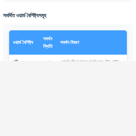
সমর্থিত ওয়ার্ড বৈশিষ্ট্যসমূহ
সমর্থন
ওয়ার্ড বৈশিষ্ট্য
সমর্থন বিবরণ
স্থিতি
ছবি
ওয়ার্ডে ছবি রূপান্তর সমর্থন করে (ইন-লাইন
✅
এবং ফ্লোটিং উভয়ই)। ছবিগুলি HTML
ফাইলে base64 হিসাবে এম্বেড করা হয়,
ফলে আলাদা ইমেজ ফাইলের ঝামেলা ছাড়াই
একটি একক স্বাধীন HTML ফাইল তৈরি
হয়।
টেবিল
বর্ডার, সেল মার্জ করা, টেবিল স্টাইল এবং রো/
✅
কলামের আকার সহ ওয়ার্ড টেবিলের সম্পূর্ণ
সমর্থন, স্ট্যান্ডার্ড HTML টেবিলে রূপান্তর
করে।