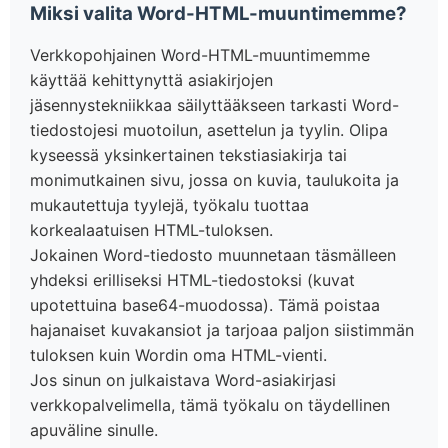
Miksi valita Word-HTML-muuntimemme?
Verkkopohjainen Word-HTML-muuntimemme
käyttää kehittynyttä asiakirjojen
jäsennystekniikkaa säilyttääkseen tarkasti Word-
tiedostojesi muotoilun, asettelun ja tyylin. Olipa
kyseessä yksinkertainen tekstiasiakirja tai
monimutkainen sivu, jossa on kuvia, taulukoita ja
mukautettuja tyylejä, työkalu tuottaa
korkealaatuisen HTML-tuloksen.
Jokainen Word-tiedosto muunnetaan täsmälleen
yhdeksi erilliseksi HTML-tiedostoksi (kuvat
upotettuina base64-muodossa). Tämä poistaa
hajanaiset kuvakansiot ja tarjoaa paljon siistimmän
tuloksen kuin Wordin oma HTML-vienti.
Jos sinun on julkaistava Word-asiakirjasi
verkkopalvelimella, tämä työkalu on täydellinen
apuväline sinulle.