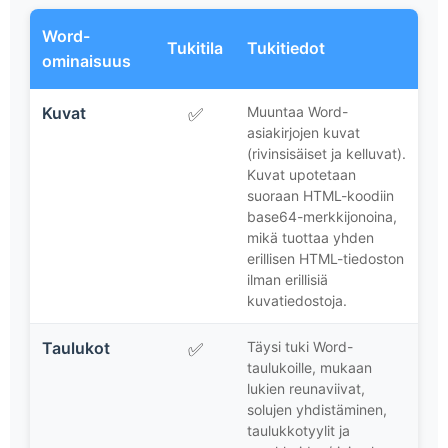
Word-
Tukitila
Tukitiedot
ominaisuus
Kuvat
Muuntaa Word-
✅
asiakirjojen kuvat
(rivinsisäiset ja kelluvat).
Kuvat upotetaan
suoraan HTML-koodiin
base64-merkkijonoina,
mikä tuottaa yhden
erillisen HTML-tiedoston
ilman erillisiä
kuvatiedostoja.
Taulukot
Täysi tuki Word-
✅
taulukoille, mukaan
lukien reunaviivat,
solujen yhdistäminen,
taulukkotyylit ja