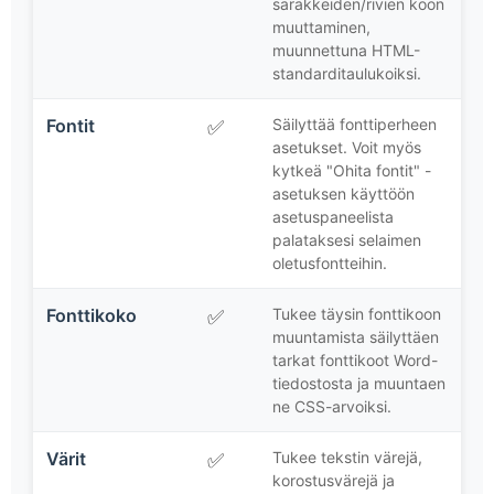
sarakkeiden/rivien koon
muuttaminen,
muunnettuna HTML-
standarditaulukoiksi.
Fontit
Säilyttää fonttiperheen
✅
asetukset. Voit myös
kytkeä "Ohita fontit" -
asetuksen käyttöön
asetuspaneelista
palataksesi selaimen
oletusfontteihin.
Fonttikoko
Tukee täysin fonttikoon
✅
muuntamista säilyttäen
tarkat fonttikoot Word-
tiedostosta ja muuntaen
ne CSS-arvoiksi.
Värit
Tukee tekstin värejä,
✅
korostusvärejä ja