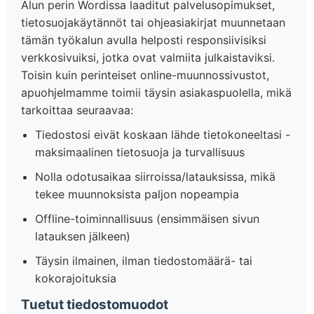
Alun perin Wordissa laaditut palvelusopimukset,
tietosuojakäytännöt tai ohjeasiakirjat muunnetaan
tämän työkalun avulla helposti responsiivisiksi
verkkosivuiksi, jotka ovat valmiita julkaistaviksi.
Toisin kuin perinteiset online-muunnossivustot,
apuohjelmamme toimii täysin asiakaspuolella, mikä
tarkoittaa seuraavaa:
Tiedostosi eivät koskaan lähde tietokoneeltasi -
maksimaalinen tietosuoja ja turvallisuus
Nolla odotusaikaa siirroissa/latauksissa, mikä
tekee muunnoksista paljon nopeampia
Offline-toiminnallisuus (ensimmäisen sivun
latauksen jälkeen)
Täysin ilmainen, ilman tiedostomäärä- tai
kokorajoituksia
Tuetut tiedostomuodot