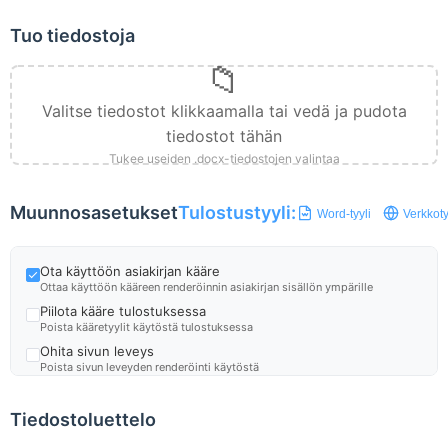
Tuo tiedostoja
📁
Valitse tiedostot klikkaamalla tai vedä ja pudota
tiedostot tähän
Tukee useiden .docx-tiedostojen valintaa
Muunnosasetukset
Tulostustyyli:
Word-tyyli
Verkkoty
Ota käyttöön asiakirjan kääre
Ottaa käyttöön kääreen renderöinnin asiakirjan sisällön ympärille
Piilota kääre tulostuksessa
Poista kääretyylit käytöstä tulostuksessa
Ohita sivun leveys
Poista sivun leveyden renderöinti käytöstä
Ohita sivun korkeus
Poista sivun korkeuden renderöinti käytöstä
Tiedostoluettelo
Ohita fontit
Poista fonttien renderöinti käytöstä