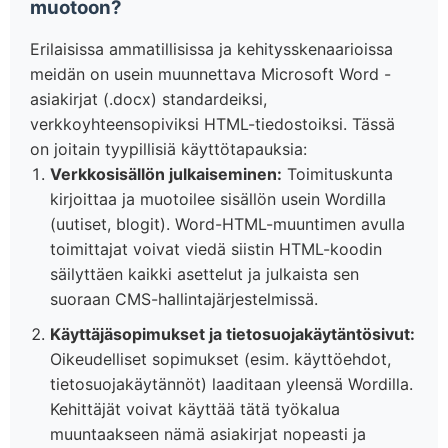
muotoon?
Erilaisissa ammatillisissa ja kehitysskenaarioissa
meidän on usein muunnettava Microsoft Word -
asiakirjat (.docx) standardeiksi,
verkkoyhteensopiviksi HTML-tiedostoiksi. Tässä
on joitain tyypillisiä käyttötapauksia:
Verkkosisällön julkaiseminen:
Toimituskunta
kirjoittaa ja muotoilee sisällön usein Wordilla
(uutiset, blogit). Word-HTML-muuntimen avulla
toimittajat voivat viedä siistin HTML-koodin
säilyttäen kaikki asettelut ja julkaista sen
suoraan CMS-hallintajärjestelmissä.
Käyttäjäsopimukset ja tietosuojakäytäntösivut:
Oikeudelliset sopimukset (esim. käyttöehdot,
tietosuojakäytännöt) laaditaan yleensä Wordilla.
Kehittäjät voivat käyttää tätä työkalua
muuntaakseen nämä asiakirjat nopeasti ja