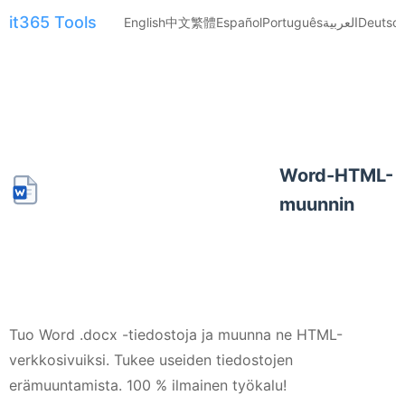
it365 Tools
English
中文
繁體
Español
Português
العربية
Deutsc
Word-HTML-
muunnin
Tuo Word .docx -tiedostoja ja muunna ne HTML-
verkkosivuiksi. Tukee useiden tiedostojen
erämuuntamista. 100 % ilmainen työkalu!