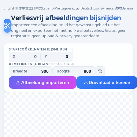
English
简体中文
繁體中文
Español
Português
العربية
Deutsch
فارسی
Français
हिन्दी
Bahasa I
Verliesvrij afbeeldingen bijsnijden
Importeer een afbeelding, snijd het gewenste gebied uit het
origineel en exporteer het met nul kwaliteitsverlies. Gratis, geen
registratie, geen upload & privacy gegarandeerd.
STARTCOÖRDINATEN BIJSNIJDEN
X
Y
AFMETINGEN (ORIGINEEL: 900 × 600)
Breedte
Hoogte
Afbeelding importeren
Download uitsnede