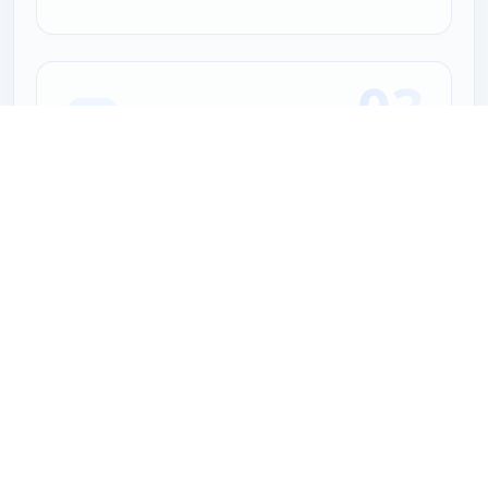
03
💾 Opslaan & Downloaden
Klik na het aanpassen op "Download uitsnede" om
op te slaan. De kwaliteit van de geëxporteerde
afbeelding is absoluut identiek aan het
overeenkomstige gebied van het origineel.
🎯 Twee interactiemodi voor
bijsnijden
Bij het selecteren van het bijsnijdgebied ondersteunt