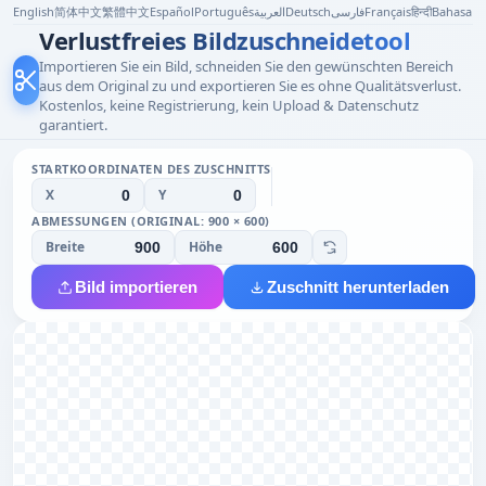
English
简体中文
繁體中文
Español
Português
العربية
Deutsch
فارسی
Français
हिन्दी
Bahasa I
Verlustfreies Bildzuschneidetool
Importieren Sie ein Bild, schneiden Sie den gewünschten Bereich
aus dem Original zu und exportieren Sie es ohne Qualitätsverlust.
Kostenlos, keine Registrierung, kein Upload & Datenschutz
garantiert.
STARTKOORDINATEN DES ZUSCHNITTS
X
Y
ABMESSUNGEN (ORIGINAL: 900 × 600)
Breite
Höhe
Bild importieren
Zuschnitt herunterladen