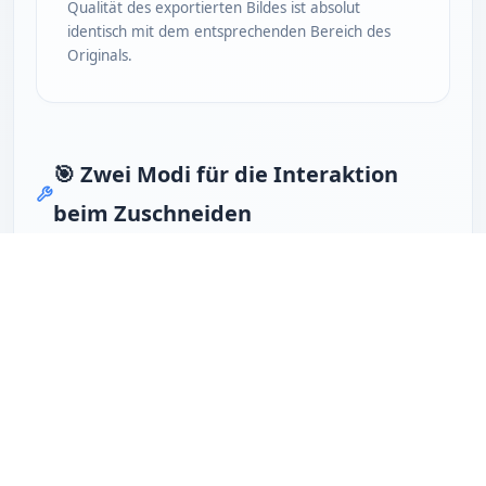
Qualität des exportierten Bildes ist absolut
identisch mit dem entsprechenden Bereich des
Originals.
🎯 Zwei Modi für die Interaktion
beim Zuschneiden
Beim Auswählen des Zuschnittbereichs unterstützt
dieses Tool zwei Interaktionsmodi für verschiedene
Szenarien:
Modus 1: Ziehen Sie den
👆
Zuschneiderahmen oder die Griffe zum
Anpassen