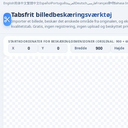
English
简体中文
繁體中文
Español
Português
العربية
Deutsch
فارسی
Français
हिन्दी
Bahasa I
Tabsfrit billedbeskæringsværktøj
Importer et billede, beskær det ønskede område fra originalen, og e
kvalitetstab. Gratis, ingen registrering, ingen upload og beskyttet priv
STARTKOORDINATER FOR BESKÆRING
DIMENSIONER (ORIGINAL: 900 × 6
X
Y
Bredde
Højde