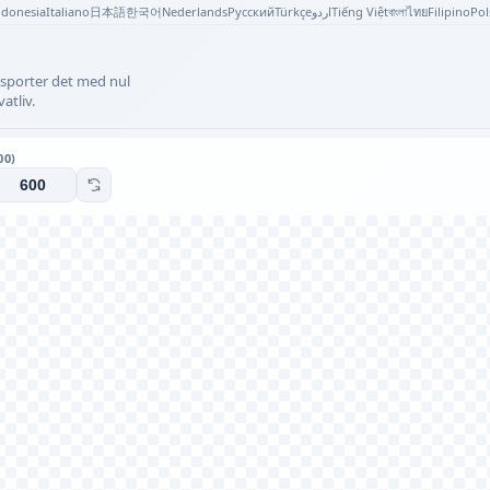
ndonesia
Italiano
日本語
한국어
Nederlands
Русский
Türkçe
اردو
Tiếng Việt
বাংলা
ไทย
Filipino
Pol
ksporter det med nul
atliv.
00)