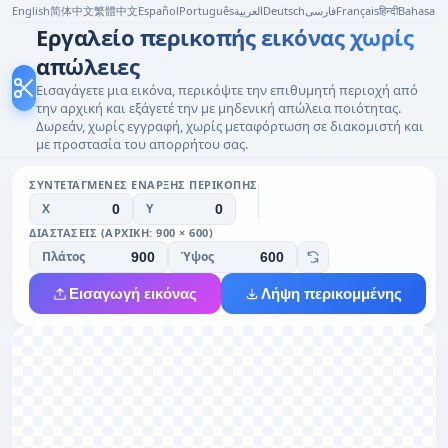
English
简体中文
繁體中文
Español
Português
العربية
Deutsch
فارسی
Français
हिन्दी
Bahasa I
Εργαλείο περικοπής εικόνας χωρίς
απώλειες
Εισαγάγετε μια εικόνα, περικόψτε την επιθυμητή περιοχή από
την αρχική και εξάγετέ την με μηδενική απώλεια ποιότητας.
Δωρεάν, χωρίς εγγραφή, χωρίς μεταφόρτωση σε διακομιστή και
με προστασία του απορρήτου σας.
ΣΥΝΤΕΤΑΓΜΈΝΕΣ ΈΝΑΡΞΗΣ ΠΕΡΙΚΟΠΉΣ
X
Y
ΔΙΑΣΤΆΣΕΙΣ (ΑΡΧΙΚΉ: 900 × 600)
Πλάτος
Ύψος
Εισαγωγή εικόνας
Λήψη περικομμένης