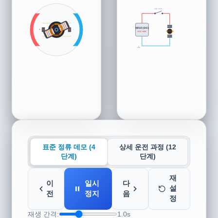
전원 스위치
브러시 +
배터리 (DC)
권선 B
권선 A
N
S
+
-
S
N
VCC +12V
회전자 코일
브러시 -
표준 정류 데모 (4
상세 운전 과정 (12
단계)
단계)
재
이
일시
다
설
전
정지
음
정
재생 간격:
1.0s