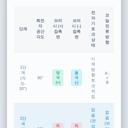
정류자 및 브러시 극성 진리표
전
코
자
회전
브러
브러
일
기
자
시 (+)
시 (-)
전
단계
토
공간
접촉
접촉
류
크
각도
편
편
방
상
향
태
시
계
1단
방
계
양
음
A -
향
30°
>
극
극
(각
토
B
(+)
(-)
도:
크
30°)
켜
짐
없
없
음
음
2단
(관