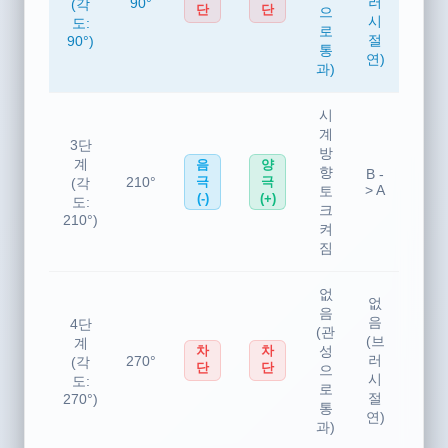
(브
계
성
차
차
러
90°
(각
단
단
으
시
도:
로
절
90°)
통
연)
과)
시
계
3단
방
계
음
양
향
B -
210°
극
극
(각
> A
토
(-)
(+)
도:
크
210°)
켜
짐
없
없
음
음
4단
(관
(브
계
성
차
차
러
270°
(각
단
단
으
시
도:
로
절
270°)
통
연)