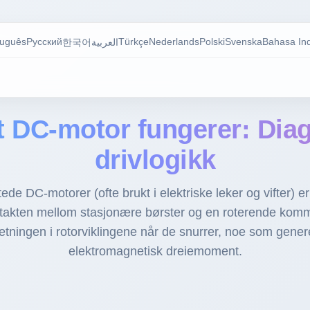
tuguês
Русский
Türkçe
Nederlands
Polski
Svenska
Bahasa In
한국어
العربية
t DC-motor fungerer: Dia
drivlogikk
tede DC-motorer (ofte brukt i elektriske leker og vifter) 
takten mellom stasjonære børster og en roterende kommu
tningen i rotorviklingene når de snurrer, noe som genere
elektromagnetisk dreiemoment.