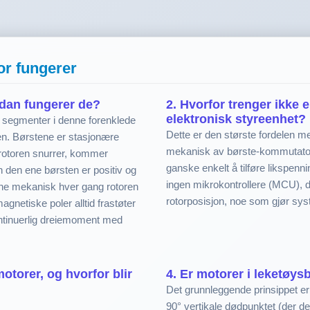
r fungerer
dan fungerer de?
2. Hvorfor trenger ikke
elektronisk styreenhet?
 segmenter i denne forenklede
Dette er den største fordelen 
en. Børstene er stasjonære
mekanisk av børste-kommutator-
rotoren snurrer, kommer
ganske enkelt å tilføre likspenni
n den ene børsten er positiv og
ingen mikrokontrollere (MCU), d
ene mekanisk hver gang rotoren
rotorposisjon, noe som gjør syst
agnetiske poler alltid frastøter
ntinuerlig dreiemoment med
torer, og hvorfor blir
4. Er motorer i leketøysb
Det grunnleggende prinsippet er 
90° vertikale dødpunktet (der den