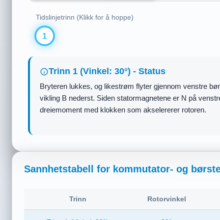
Tidslinjetrinn (Klikk for å hoppe)
1
Trinn 3 (Vinkel: 210°) - Status
Rotoren passerer det vertikale midtpunktet til 210°. De
strømmen i viklingene er fysisk snudd! Dette gjør den øvr
oppleve et positivt dreiemoment med klokken.
Sannhetstabell for kommutator- og børste
Trinn
Rotorvinkel