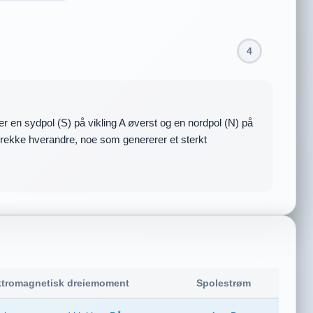
4
ative børsten (-) kontakter segment A. Retningen på
v statorens magnetiske krefter, fortsetter rotoren å
ktromagnetisk dreiemoment
Spolestrøm