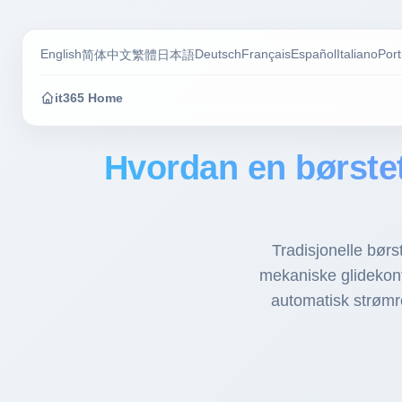
English
Deutsch
Français
Español
Italiano
Por
简体中文
繁體
日本語
it365 Home
Hvordan en børste
Tradisjonelle børs
mekaniske glidekon
automatisk strømre