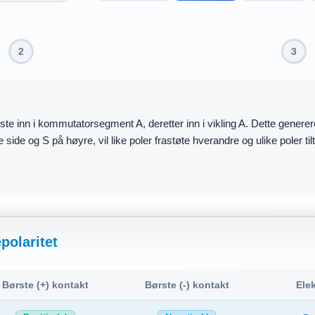
3
2
n positive børsten (+) kontakter nå kommutatorsegment B, og den neg
e enden (B) til en S-pol og den nedre enden (A) til en N-pol. Drevet a
polaritet
Børste (+) kontakt
Børste (-) kontakt
Ele