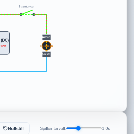
Strømbryter
Børste +
 (DC)
+12V
Rotorspole
Børste -
Nullstill
Spilleintervall:
1.0s