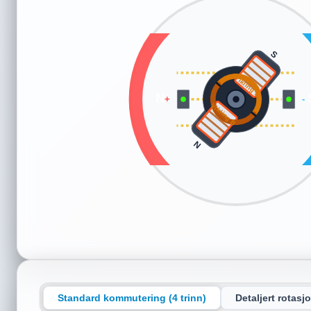
S
Vikling B
N
+
-
Vikling A
N
Standard kommutering (4 trinn)
Detaljert rotasjo