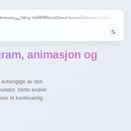
donesia
Tiếng Việt
हिन्दी
Norsk
Dansk
Suomi
Čeština
עברית
Bahasa Mela
ไทย
gram, animasjon og
er avhengige av den
tator. Dette endrer
rer et kontinuerlig