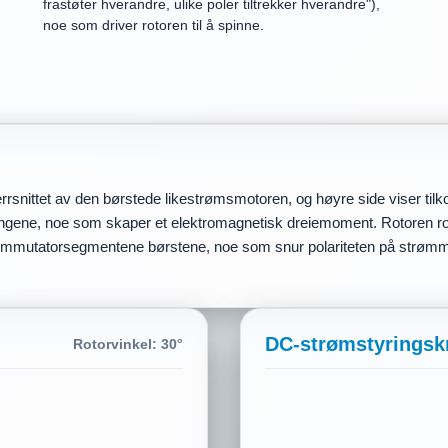
frastøter hverandre, ulike poler tiltrekker hverandre"),
noe som driver rotoren til å spinne.
errsnittet av den børstede likestrømsmotoren, og høyre side viser tilk
ngene, noe som skaper et elektromagnetisk dreiemoment. Rotoren rote
mmutatorsegmentene børstene, noe som snur polariteten på strømmen 
DC-strømstyringsk
Rotorvinkel: 210°