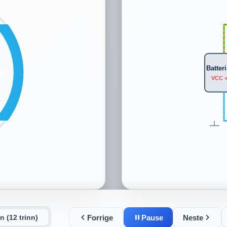
Batteri
S
VCC 
Forrige
Pause
Neste
n (12 trinn)