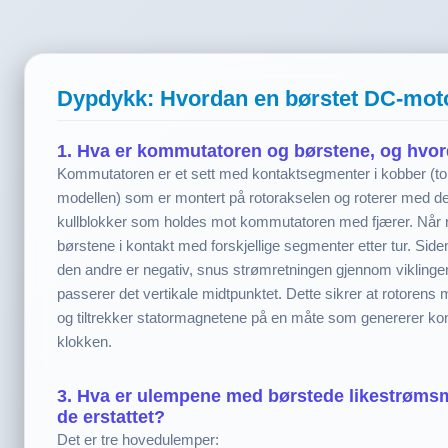
Dypdykk: Hvordan en børstet DC-moto
1. Hva er kommutatoren og børstene, og hvor
Kommutatoren er et sett med kontaktsegmenter i kobber (to
modellen) som er montert på rotorakselen og roterer med d
kullblokker som holdes mot kommutatoren med fjærer. Når 
børstene i kontakt med forskjellige segmenter etter tur. Side
den andre er negativ, snus strømretningen gjennom vikling
passerer det vertikale midtpunktet. Dette sikrer at rotorens m
og tiltrekker statormagnetene på en måte som genererer ko
klokken.
3. Hva er ulempene med børstede likestrømsmo
de erstattet?
Det er tre hovedulemper: