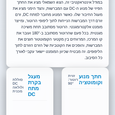
במודל אינטראקטיבי זה, הצด השמאלי מציג את החתך
הפיזי של מנוע ה-DC עם המברשות, והצד הימני מציג את
מעגל החיבור שלו. כאשר המנוע מחובר למתח DC, זרם
זורם דרך המברשות הנייחות לתוך ליפופי הרוטור, ומייצר
מומנט אלקטרומגנטי. הרוטור מסתובב תחת משיכה
מגנטית. בכל פעם שהרוטור מסתובב ב-180° ועובר את
קו המרכז, המרווחים בין מקטעי הקומוטטור חוצים את
המברשות, והופכים את הקוטביות של הזרם הזורם לתוך
הליפופים. זה מבטיח שכיוון המומנט יישאר עקבי לאורך
כל הסיבוב.
חתך מנוע
מעגל
זווית
רוטור:
סוללת
וקומוטציה
בקרת
90°
DC
מתח
ולולאה
מכנית
DC