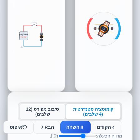
מתג הפעלה
ס
לי
ס
לי
N
S
ל A
ל B
+
-
מברשת +
סוללה (DC)
VCC +12V
סליל רוטור
מברשת -
קומוטציה סטנדרטית
סיבוב מפורט (12
(4 שלבים)
שלבים)
הקודם
השהה
הבא
איפוס
מרווח הפעלה:
1.0s