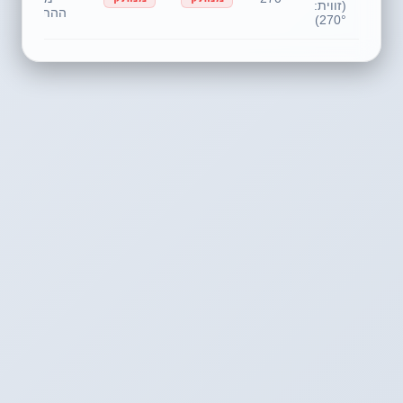
(זווית:
ההתמדה)
270°)