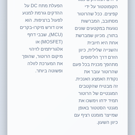
הפעלת מתח DC על
הקומוטטור על ידי
ההדקים גורמת למנוע
קפיצים. ככל שהרוטור
לפעול ברציפות. הוא
מסתובב, המברשות
אינו דורש מיקרו-בקרים
נוגעות במקטעים שונים
(MCU), שבבי דחף
בתורן. מכיוון שמברשת
(MOSFET) או
אחת היא חיובית
אלגוריתמים לזיהוי
והשנייה שלילית, כיוון
מיקום הרוטור, שהופך
הזרם דרך הליפופים
את המערכת לזולה
מתהפך מכנית בכל פעם
ופשוטה ביותר.
שהרוטור עובר את
נקודת האמצע האנכית.
זה מבטיח שהקטבים
המגנטיים של הרוטור
תמיד ידחו וימשכו את
מגנטי הסטטור באופן
שמייצר מומנט רציף עם
כיוון השעון.