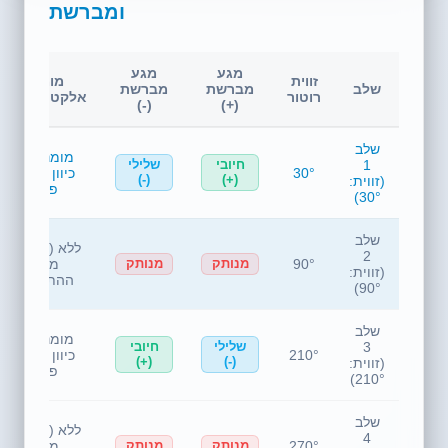
ומברשת
מגע
מגע
זווית
מומנט
שלב
מברשת
מברשת
רוטור
אלקטרומגנטי
(-)
(+)
שלב
מומנט עם
1
חיובי
שלילי
30°
כיוון השעון
(-)
(+)
(זווית:
פעיל
30°)
שלב
ללא (ממשיך
2
90°
מכוח
מנותק
מנותק
(זווית:
ההתמדה)
90°)
שלב
מומנט עם
3
שלילי
חיובי
210°
כיוון השעון
(+)
(-)
(זווית:
פעיל
210°)
שלב
ללא (ממשיך
4
270°
מכוח
מנותק
מנותק