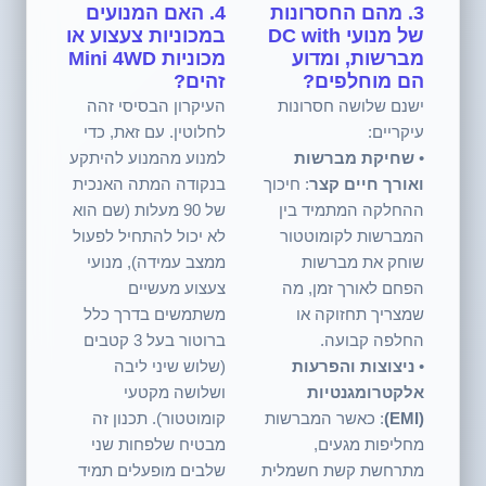
3. מהם החסרונות
4. האם המנועים
של מנועי DC with
במכוניות צעצוע או
מברשות, ומדוע
מכוניות Mini 4WD
הם מוחלפים?
זהים?
ישנם שלושה חסרונות
העיקרון הבסיסי זהה
עיקריים:
לחלוטין. עם זאת, כדי
•
שחיקת מברשות
למנוע מהמנוע להיתקע
ואורך חיים קצר
: חיכוך
בנקודה המתה האנכית
ההחלקה המתמיד בין
של 90 מעלות (שם הוא
המברשות לקומוטטור
לא יכול להתחיל לפעול
שוחק את מברשות
ממצב עמידה), מנועי
הפחם לאורך זמן, מה
צעצוע מעשיים
שמצריך תחזוקה או
משתמשים בדרך כלל
החלפה קבועה.
ברוטור בעל 3 קטבים
•
ניצוצות והפרעות
(שלוש שיני ליבה
אלקטרומגנטיות
ושלושה מקטעי
(EMI)
: כאשר המברשות
קומוטטור). תכנון זה
מחליפות מגעים,
מבטיח שלפחות שני
מתרחשת קשת חשמלית
שלבים מופעלים תמיד