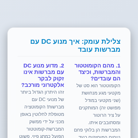
צלילת עומק: איך מנוע DC עם
מברשות עובד
1. מהם הקומוטטור
2. מדוע מנוע DC
והמברשות, וכיצד
עם מברשות אינו
הם עובדים?
זקוק לבקר
אלקטרוני מורכב?
הקומוטטור הוא סט של
זהו היתרון הגדול ביותר
מקטעי מגע מנחושת
של מנועי DC עם
(שני מקטעי במודל
מברשות! הקומוטציה
מפושט זה) המותקנים
מטופלת לחלוטין באופן
על ציר הרוטור
מכני על ידי ממשק
ומסתובבים איתו.
המברשת-קומוטטור
המברשות הן בלוקי פחם
הפועל כמתג פיזי. פשוט
נייחים המוחזקים כנגד