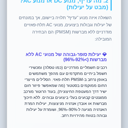
2. מה עדיף, מנוע DC או מנוע AC?
(מבט על יעילות)
השאלה איזה מנוע "עדיף" תלויה ביישום, אך במונחים
של יעילות וגבולות ביצועים, מנועי AC תלת-פאזיים
מודרניים ללא מברשות (PMSM) הם הבחירה
המובילה:
💎 יעילות סופר-גבוהה של מנועי AC ללא
מברשות (>92%-96%)
רכבים חשמליים מודרניים (כמו טסלה) ומכשירי
חשמל ביתיים מתקדמים עם מהפך משתמשים
באופן נרחב ב-PMSM תלת-פאזי. הסלילים מייצרי
החום ממוקמים בסטטור (מה שמאפשר פיזור חום
ישיר דרך המעטפת החיצונית), בעוד הרוטור מורכב
ממגנטים קבועים בעלי ביצועים גבוהים. ללא חיכוך
מברשות או אובדן אנרגיה מניצוצות, יעילות המרת
האנרגיה מגיעה ל-90%–96%, ושומרת על יעילות
גבוהה בטווח מהירויות רחב.