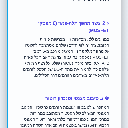
מגנטי מסתובב
יחיד!
⚡ 2. גשר מהפך תלת-פאזי (6 מפסקי
MOSFET)
במנועים ללא מברשות אין מברשות פיזיות;
הקומוטציה (חילוף הזרם) שלהם מסתמכת לחלוטין
על
מהפך אלקטרוני
. המעגל מורכב מ-6 רכיבי
MOSFET (מפסקי צד גבוה וצד נמוך עבור כל פאזה
A, B ו-C). בקר מיקרו (MCU) שולט על רצף המיתוג
שלהם כדי להמיר את מתח ה-DC של הספק לזרמים
תלת-פאזיים משתנים הזורמים דרך הסלילים.
🔄 3. סיבוב מגנטי וסנכרון רוטור
המהפך שולט בכיוון ועוצמת הזרמים כך שכיוון הקוטב
המגנטי המשולב של הסטטור מסתובב במהירות
במרכז המנוע כמו "רמזור" בלתי נראה. רוטור המגנט
הקבוע (S/N) נמשך בעוצמה ועוקב אחר השדה המגנטי