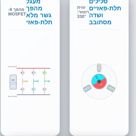
סלילים
מעגל
תלת-פאזיים
מהפך
זווית
מהפך 6-
רוטור:
ושדה
גשר מלא
MOSFET
30°
מסתובב
תלת-פאזי
DC+ (מתח ספק 310V DC)
N
AH: ON
BH: OFF
CH: OFF
S
MCU
מוצא פאזה C
מוצא פאזה B
מוצא פאזה A
PWM 6-ערוצים
SVPWM/SPWM
N
C
S
AL: OFF
BL: ON
CL: OFF
GND (הארקה/שלילי DC)