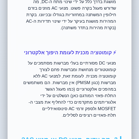
מושגת בדרך כלל על ידי שינוי מתח ה-DC, מה
שדורש מעגל בקרה פשוט. מנועי AC מוזנים בזרם
חילופין המשתנה במחזוריות בגודלו ובכיוונו. בקרת
המהירות מושגת בעיקר על ידי שינוי תדירות ה-AC
(בקרת מהירות בתדר משתנה).
⚡ קומוטציה מכנית לעומת היפוך אלקטרוני
מנועי DC מסורתיים בעלי מברשות מסתמכים על
קומוטטורים מנחושת ומברשות פחם לצורך
קומוטציה מכנית. לעומת זאת, למנועי AC ללא
מברשות (כגון PMSM) אין מברשות. הם משתמשים
במהפכים אלקטרוניים (כמו מעגל הגשר
התלת-פאזי המודגם כאן) הנשלטים על ידי
אלגוריתמים מתקדמים כדי להחליף את מצבי ה-
MOSFET ולספק זרמי AC סינוסואידליים
תלת-פאזיים רציפים לסלילים.