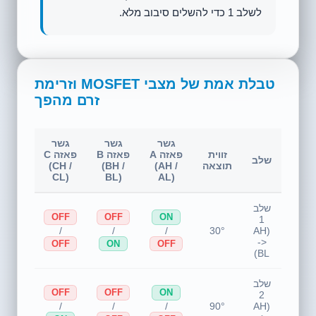
הקבוע ל-30°.
טבלת אמת של מצבי MOSFET וזרימת
זרם מהפך
גשר
גשר
גשר
זרימת
זווית
פאזה A
פאזה B
פאזה C
שלב
זרם
תוצאה
(AH /
(BH /
(CH /
בסליל
CL)
BL)
AL)
שלב
OFF
OFF
ON
1
A(+) -
/
/
/
30°
(AH
> B(-)
->
OFF
ON
OFF
BL)
שלב
OFF
OFF
ON
2
A(+) -
/
/
/
90°
(AH
> C(-)