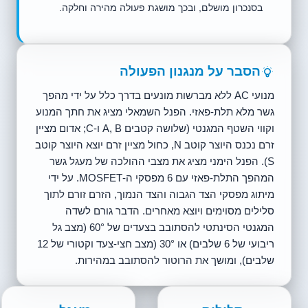
בסנכרון מושלם, ובכך מושגת פעולה מהירה וחלקה.
הסבר על מנגנון הפעולה
מנועי AC ללא מברשות מונעים בדרך כלל על ידי מהפך
גשר מלא תלת-פאזי. הפנל השמאלי מציג את חתך המנוע
וקווי השטף המגנטי (שלושה קטבים A, B ו-C; אדום מציין
זרם נכנס היוצר קוטב N, כחול מציין זרם יוצא היוצר קוטב
S). הפנל הימני מציג את מצבי ההולכה של מעגל גשר
המהפך התלת-פאזי עם 6 מפסקי ה-MOSFET. על ידי
מיתוג מפסקי הצד הגבוה והצד הנמוך, הזרם זורם לתוך
סלילים מסוימים ויוצא מאחרים. הדבר גורם לשדה
המגנטי הסינתטי להסתובב בצעדים של 60° (מצב גל
ריבועי של 6 שלבים) או 30° (מצב חצי-צעד וקטורי של 12
שלבים), ומושך את הרוטור להסתובב במהירות.