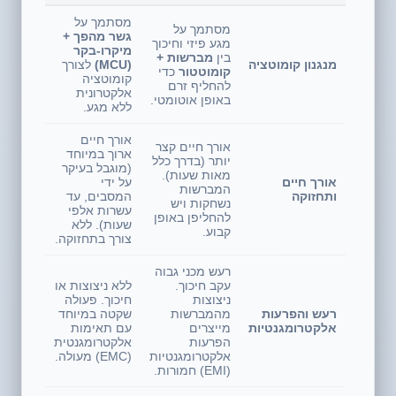
מסתמך על
מסתמך על
גשר מהפך +
מגע פיזי וחיכוך
מיקרו-בקר
בין
מברשות +
מנגנון קומוטציה
(MCU)
לצורך
קומוטטור
כדי
קומוטציה
להחליף זרם
אלקטרונית
באופן אוטומטי.
ללא מגע.
אורך חיים
אורך חיים קצר
ארוך במיוחד
יותר (בדרך כלל
(מוגבל בעיקר
מאות שעות).
אורך חיים
על ידי
המברשות
ותחזוקה
המסבים, עד
נשחקות ויש
עשרות אלפי
להחליפן באופן
שעות). ללא
קבוע.
צורך בתחזוקה.
רעש מכני גבוה
עקב חיכוך.
ללא ניצוצות או
ניצוצות
חיכוך. פעולה
רעש והפרעות
מהמברשות
שקטה במיוחד
אלקטרומגנטיות
מייצרים
עם תאימות
הפרעות
אלקטרומגנטית
אלקטרומגנטיות
(EMC) מעולה.
(EMI) חמורות.