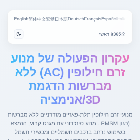
English
Deutsch
Français
Español
Italiano
Por
简体中文
繁體
日本語
it365 ראשי
עקרון הפעולה של מנוע
זרם חילופין (AC) ללא
מברשות הדגמת
3D/אנימציה
מנועי זרם חילופין תלת-פאזיים מודרניים ללא מברשות
(כגון PMSM - מנוע סינכרוני עם מגנט קבוע, הנמצא
בשימוש נרחב ברכבים חשמליים ומכשירי חשמל