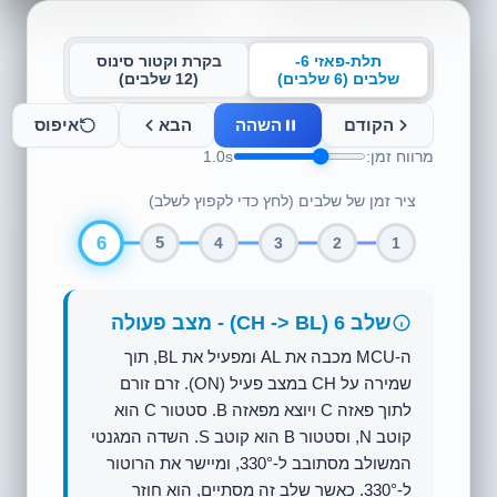
תלת-פאזי 6-
בקרת וקטור סינוס
שלבים (6 שלבים)
(12 שלבים)
הקודם
השהה
הבא
איפוס
מרווח זמן:
1.0s
ציר זמן של שלבים (לחץ כדי לקפוץ לשלב)
1
6
5
4
3
2
שלב 1 (AH -> BL) - מצב פעולה
ה-MCU מפעיל את MOSFET צד גבוה AH ואת
MOSFET צד נמוך BL. זרם זורם לתוך סליל
פאזה A ויוצא מסליל פאזה B. סטטור A מייצר
קוטב צפוני (N), וסטטור B מייצר קוטב דרומי
(S). השדה המגנטי המשולב מצביע לעבר 30°,
ומושך ומיישר את קוטב ה-S של רוטור המגנט