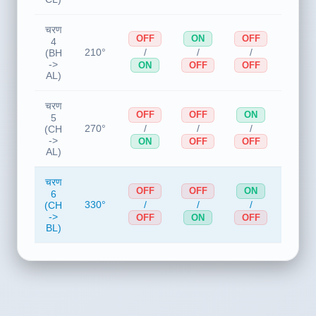
C(-)
->
OFF
OFF
ON
CL)
चरण
OFF
ON
OFF
B(+)
4
/
/
/
210°
->
(BH
A(-)
->
ON
OFF
OFF
AL)
चरण
OFF
OFF
ON
C(+)
5
/
/
/
270°
->
(CH
A(-)
->
ON
OFF
OFF
AL)
चरण
OFF
OFF
ON
C(+)
6
/
/
/
330°
->
(CH
B(-)
->
OFF
ON
OFF
BL)