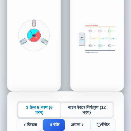
DC+ (310V DC बस वोल्टेज)
N
AH: ON
BH: OFF
CH: OFF
S
MCU
N
चरण A आउटपुट
चरण B आउटपुट
चरण C आउटपुट
6-वे PWM
C
S
SVPWM/SPWM
AL: OFF
BL: ON
CL: OFF
GND (DC नकारात्मक/ग्राउंड)
3-फ़ेज़ 6-चरण (6
साइन वेक्टर नियंत्रण (12
चरण)
चरण)
पिछला
रोकें
अगला
रीसेट