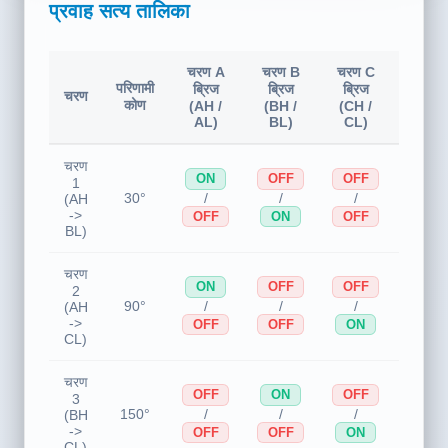
इन्वर्टर ब्रिज MOSFET स्थिति और करंट
प्रवाह सत्य तालिका
चरण A
चरण B
चरण C
कुंडल
परिणामी
ब्रिज
ब्रिज
ब्रिज
चरण
धारा
कोण
(AH /
(BH /
(CH /
प्रवाह
AL)
BL)
CL)
चरण
ON
OFF
OFF
A(+)
1
/
/
/
30°
->
(AH
B(-)
->
OFF
ON
OFF
BL)
चरण
ON
OFF
OFF
A(+)
2
/
/
/
90°
->
(AH
C(-)
->
OFF
OFF
ON
CL)
चरण
OFF
ON
OFF
B(+)
3
/
/
/
150°
->
(BH