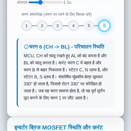
अंतराल:
1.0s
चरण समयरेखा (चरण पर जाने के लिए क्लिक करें)
6
1
2
3
4
5
चरण 1 (AH -> BL) - परिचालन स्थिति
MCU हाई-साइड MOSFET AH और लो-साइड
MOSFET BL को चालू करता है। करंट चरण A
वाइंडिंग में बहता है और चरण B वाइंडिंग से बाहर निकलता
है। स्टेटर A एक उत्तरी (N) ध्रुव उत्पन्न करता है, और
स्टेटर B एक दक्षिणी (S) ध्रुव उत्पन्न करता है।
संश्लेषित चुंबकीय क्षेत्र 30° की ओर संकेत करता है, जो
स्थायी चुंबक रोटोर के S ध्रुव को आकर्षित और 30° पर
संरेखित करता है।