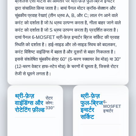
ब्रशलेस एसी मोटर्स को आमतौर पर थ्री-फ़ेज़ फुल-ब्रिज इन्वर्टर
द्वारा संचालित किया जाता है। बायां पैनल मोटर क्रॉस-सेक्शन और
चुंबकीय प्रवाह रेखाएं (तीन ध्रुव A, B, और C; लाल रंग आने वाले
करंट को दर्शाता है जो N ध्रुव उत्पन्न करता है, नीला बाहर जाने वाले
करंट को दर्शाता है जो S ध्रुव उत्पन्न करता है) प्रदर्शित करता है।
दायां पैनल 6-MOSFET थ्री-फ़ेज़ इन्वर्टर ब्रिज सर्किट की प्रवाह
स्थिति को दर्शाता है। हाई-साइड और लो-साइड स्विच को बदलकर,
करंट विशिष्ट वाइंडिंग्स में बहता है और दूसरों से बाहर निकलता है।
इससे संश्लेषित चुंबकीय क्षेत्र 60° (6-चरण स्क्वायर वेव मोड) या 30°
(12-चरण वेक्टर हाफ-स्टेप मोड) के चरणों में घूमता है, जिससे रोटर
तेजी से घूमने लगता है।
थ्री-फ़ेज़
थ्री-फ़ेज़
रोटर
वाइंडिंग्स और
फुल-ब्रिज
6-
कोण:
MOSFET
30°
रोटेटिंग फ़ील्ड
इन्वर्टर
इन्वर्टर
सर्किट