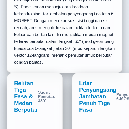
S). Panel kanan menunjukkan keadaan
kekonduksian litar jambatan penyongsang tiga fasa 6-
MOSFET. Dengan menukar suis sisi tinggi dan sisi
rendah, arus mengalir ke dalam belitan tertentu dan
keluar dari belitan lain. Ini menjadikan medan magnet
terlaras berputar dalam langkah 60° (mod gelombang
kuasa dua 6-langkah) atau 30° (mod separuh langkah
vektor 12-langkah), menarik pemutar untuk berputar
dengan pantas.
Belitan
Litar
Tiga
Penyongsang
Sudut
Penyo
Fasa &
Jambatan
Pemutar:
6-MO
30°
Medan
Penuh Tiga
Berputar
Fasa