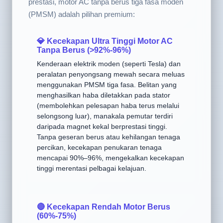
penggunaan, tetapi dari segi kecekapan dan had
prestasi, motor AC tanpa berus tiga fasa moden
(PMSM) adalah pilihan premium:
💎 Kecekapan Ultra Tinggi Motor AC
Tanpa Berus (>92%-96%)
Kenderaan elektrik moden (seperti Tesla) dan
peralatan penyongsang mewah secara meluas
menggunakan PMSM tiga fasa. Belitan yang
menghasilkan haba diletakkan pada stator
(membolehkan pelesapan haba terus melalui
selongsong luar), manakala pemutar terdiri
daripada magnet kekal berprestasi tinggi.
Tanpa geseran berus atau kehilangan tenaga
percikan, kecekapan penukaran tenaga
mencapai 90%–96%, mengekalkan kecekapan
tinggi merentasi pelbagai kelajuan.
🔴 Kecekapan Rendah Motor Berus