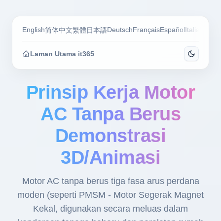
English
Deutsch
Français
Español
Italiano
Por
简体中文
繁體
日本語
Laman Utama it365
Prinsip Kerja Motor
AC Tanpa Berus
Demonstrasi
3D/Animasi
Motor AC tanpa berus tiga fasa arus perdana
moden (seperti PMSM - Motor Segerak Magnet
Kekal, digunakan secara meluas dalam