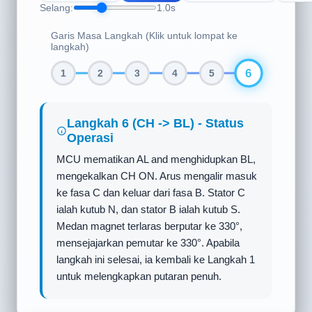
Selang:
1.0s
Garis Masa Langkah (Klik untuk lompat ke
langkah)
1
2
3
4
5
6
Langkah 1 (AH -> BL) - Status
Operasi
MCU menghidupkan MOSFET sisi tinggi AH
dan MOSFET sisi rendah BL. Arus mengalir
masuk ke belitan fasa A dan keluar dari
belitan fasa B. Stator A menghasilkan kutub
Utara (N), dan stator B menghasilkan kutub
Selatan (S). Medan magnet terlaras
menghala ke arah 30°, menarik dan
mensejajarkan kutub S pemutar magnet
kekal ke 30°.