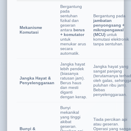
(Brushed)
(Brushless)
Bergantung
pada
sentuhan
Bergantung pada
fizikal dan
jambatan
geseran
penyongsang +
Mekanisme
antara
berus
mikropengawal
Komutasi
+ komutator
(MCU)
untuk
untuk
komutasi elektronik
menukar arus
tanpa sentuhan.
secara
automatik.
Jangka hayat
Jangka hayat yang
lebih pendek
sangat panjang
(biasanya
(terutamanya terha
Jangka Hayat &
ratusan jam).
oleh galas, sehingg
Penyelenggaraan
Berus haus
puluhan ribu jam).
dan mesti
Bebas
diganti
penyelenggaraan.
dengan kerap.
Bunyi
mekanikal
yang tinggi
Tiada percikan api
akibat
atau geseran.