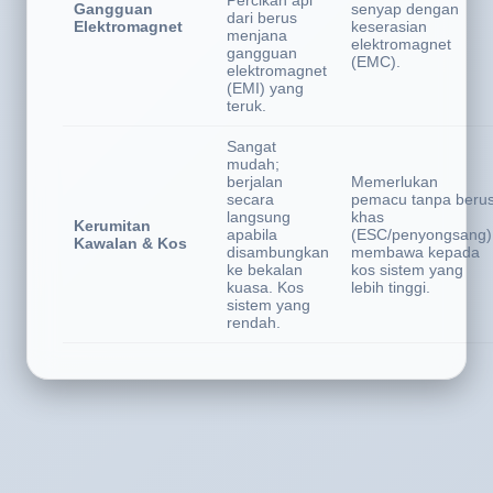
geseran.
Bunyi &
Operasi yang sanga
Percikan api
Gangguan
senyap dengan
dari berus
Elektromagnet
keserasian
menjana
elektromagnet
gangguan
(EMC).
elektromagnet
(EMI) yang
teruk.
Sangat
mudah;
berjalan
Memerlukan
secara
pemacu tanpa beru
langsung
khas
Kerumitan
apabila
(ESC/penyongsang)
Kawalan & Kos
disambungkan
membawa kepada
ke bekalan
kos sistem yang
kuasa. Kos
lebih tinggi.
sistem yang
rendah.