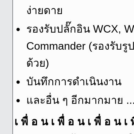
ง่ายดาย
รองรับปลั๊กอิน WCX,
Commander (รองรับรูป
ด้วย)
บันทึกการดําเนินงาน
และอื่น ๆ อีกมากมาย ..
เ พื่ อ น เ พื่ อ น เ พื่ อ น เ 