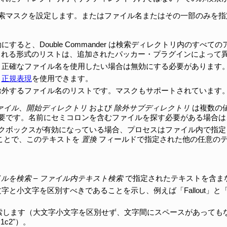
索マスクを設定します。またはファイル名またはその一部のみを指
効にすると、Double Commander は検索ディレクトリ内のす
される形式のリストは、追加されたパッカー・プラグインによって
– 正確なファイル名を使用したい場合は無効にする必要があります
、
正規表現
を使用できます。
除外するファイル名のリストです。マスクもサポートされています
ァイル
、
開始ディレクトリ
および
除外サブディレクトリ
は複数の
不要です。名前にセミコロンを含むファイルを探す必要がある場合は
クボックスが有効になっている場合、プロセスはファイル内で指定
ことで、このテキストを
置換
フィールドで指定された他の任意のテ
イルを検索
–
ファイル内テキスト検索
で指定されたテキストを含ま
文字と小文字を区別すべきであることを示し、例えば「Fallout」と「f
検索します（大文字小文字を区別せず、文字間にスペースがあっても
c1c2"）。