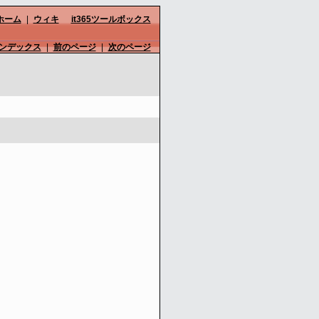
ホーム
|
ウィキ
it365ツールボックス
ンデックス
|
前のページ
|
次のページ