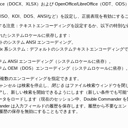
t Office（DOCX、XLSX）および OpenOffice/LibreOffice（
ISO、KOI、DOS、ANSIなど）を設定し、正規表現を有効にす
する注意：テキストエンコーディングを設定するか、以下の特別な
されたシステムロケールに依存します：
ルトのシステム ANSI エンコーディング。
の Unix 系システム：デフォルトのシステムテキストエンコーディング
テム ANSI エンコーディング（システムロケールに依存）。
テム OEM（DOS）エンコーディング（システムロケールに依存）
り、複数のエンコーディングを指定できます。
ャンセル
は検索を停止し、
閉じる
はファイル検索ウィンドウを閉
リアし、新しい検索を開始できるようにします（新しい条件でも可能
タをロードします（現在のセッション中、Double Commander
ommander は入力フィールドの履歴を保存します。履歴から不要な
履歴の保存を無効にすることもできます。