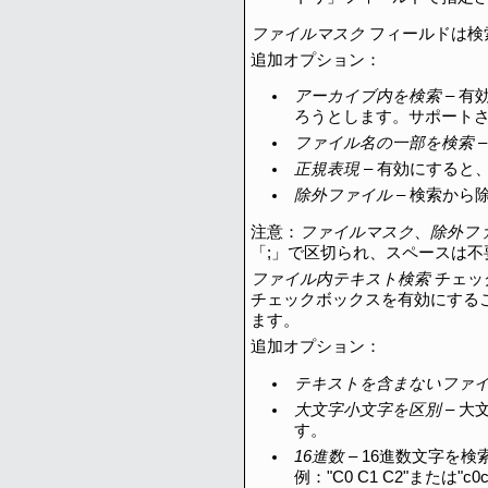
ファイルマスク
フィールドは検
追加オプション：
アーカイブ内を検索
– 有
ろうとします。サポート
ファイル名の一部を検索
正規表現
– 有効にすると
除外ファイル
– 検索から
注意：
ファイルマスク
、
除外フ
「;」で区切られ、スペースは
ファイル内テキスト検索
チェッ
チェックボックスを有効にする
ます。
追加オプション：
テキストを含まないファ
大文字小文字を区別
– 大
す。
16進数
– 16進数文字を
例："C0 C1 C2"または"c0