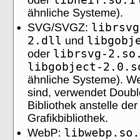
oder
ähnliche Systeme).
librsvg
SVG/SVGZ:
2.dll
libgobj
und
librsvg-2.so
oder
libgobject-2.0.s
ähnliche Systeme). We
sind, verwendet Doubl
Bibliothek anstelle der
Grafikbibliothek.
libwebp.so.
WebP: