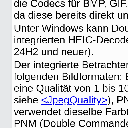
die Codecs für BMP, GIF
da diese bereits direkt u
Unter Windows kann Do
integrierten HEIC-Deco
24H2 und neuer).
Der integrierte Betrachte
folgenden Bildformaten:
eine Qualität von 1 bis 1
siehe
<JpegQuality>
), 
verwendet dieselbe Farbt
PNM (Double Commander 