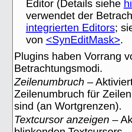
Editor (Details siehe
h
verwendet der Betrach
integrierten Editors
; s
von
<SynEditMask>
.
Plugins haben Vorrang vo
Betrachtungsmodi.
Zeilenumbruch
– Aktivier
Zeilenumbruch für Zeilen,
sind (an Wortgrenzen).
Textcursor anzeigen
– Ak
blinkenden Textcursors.