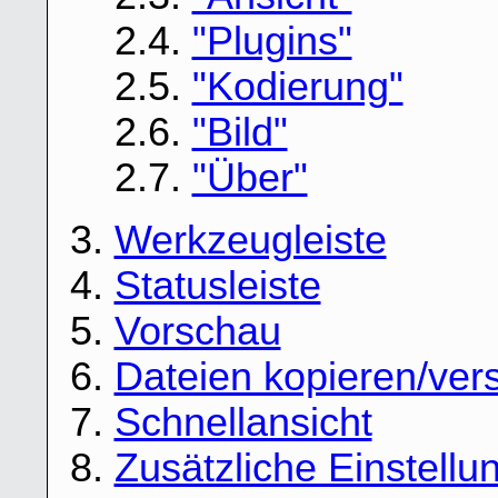
2.4.
"Plugins"
2.5.
"Kodierung"
2.6.
"Bild"
2.7.
"Über"
3.
Werkzeugleiste
4.
Statusleiste
5.
Vorschau
6.
Dateien kopieren/ver
7.
Schnellansicht
8.
Zusätzliche Einstellu