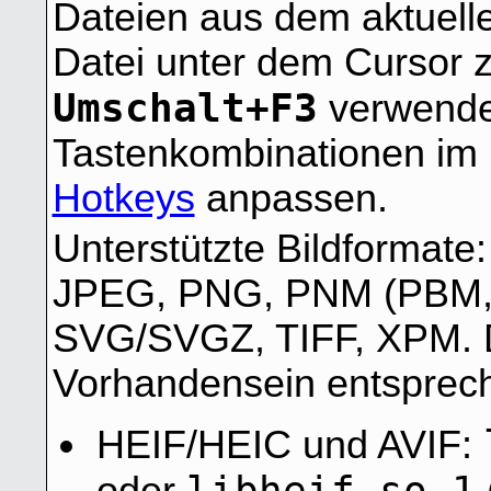
Dateien aus dem aktuell
Datei unter dem Cursor 
Umschalt+F3
verwende
Tastenkombinationen im 
Hotkeys
anpassen.
Unterstützte Bildformat
JPEG, PNG, PNM (PBM,
SVG/SVGZ, TIFF, XPM. D
Vorhandensein entsprech
HEIF/HEIC und AVIF:
libheif.so.1