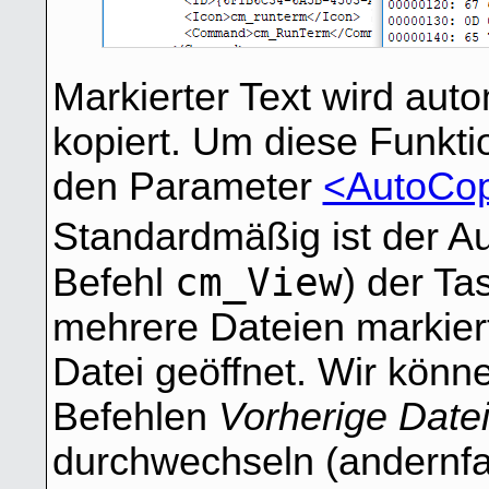
Markierter Text wird aut
kopiert. Um diese Funkti
den Parameter
<AutoCo
Standardmäßig ist der Auf
cm_View
Befehl
) der Ta
mehrere Dateien markiert 
Datei geöffnet. Wir könn
Befehlen
Vorherige Date
durchwechseln (andernfal