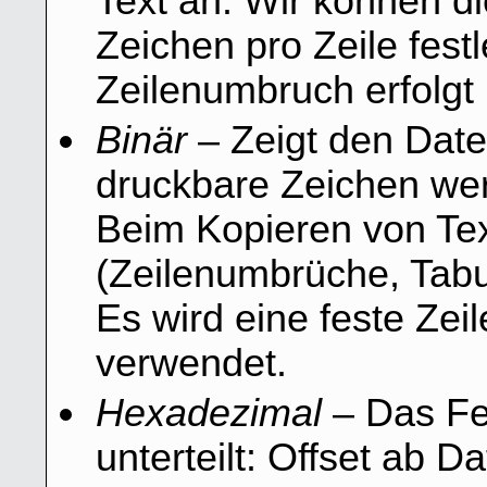
Text an. Wir können d
Zeichen pro Zeile fest
Zeilenumbruch erfolgt 
Binär
– Zeigt den Datei
druckbare Zeichen wer
Beim Kopieren von Tex
(Zeilenumbrüche, Tabu
Es wird eine feste Zei
verwendet.
Hexadezimal
– Das Fen
unterteilt: Offset ab D