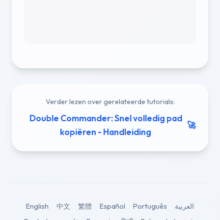
Verder lezen over gerelateerde tutorials:
Double Commander: Snel volledig pad
🚀
kopiëren - Handleiding
English
中文
繁體
Español
Português
العربية