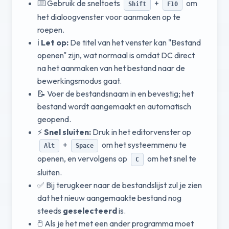
⌨️ Gebruik de sneltoets
+
om
Shift
F10
het dialoogvenster voor aanmaken op te
roepen.
ℹ️
Let op:
De titel van het venster kan "Bestand
openen" zijn, wat normaal is omdat DC direct
na het aanmaken van het bestand naar de
bewerkingsmodus gaat.
📝 Voer de bestandsnaam in en bevestig; het
bestand wordt aangemaakt en automatisch
geopend.
⚡
Snel sluiten:
Druk in het editorvenster op
+
om het systeemmenu te
Alt
Space
openen, en vervolgens op
om het snel te
C
sluiten.
✅ Bij terugkeer naar de bestandslijst zul je zien
dat het nieuw aangemaakte bestand nog
steeds
geselecteerd
is.
🖱️ Als je het met een ander programma moet