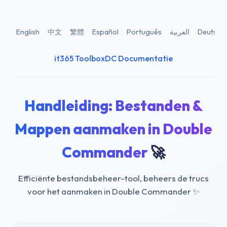
English
中文
繁體
Español
Português
العربية
Deutsch
it365 Toolbox
DC Documentatie
Handleiding: Bestanden &
Mappen aanmaken in Double
Commander
🚀
Efficiënte bestandsbeheer-tool, beheers de trucs
voor het aanmaken in Double Commander
✨