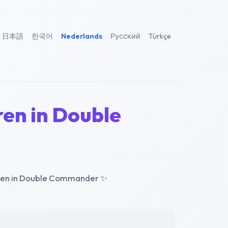
日本語
한국어
Nederlands
Русский
Türkçe
اردو
Tiếng Vi
ren in Double
paden in Double Commander
✨