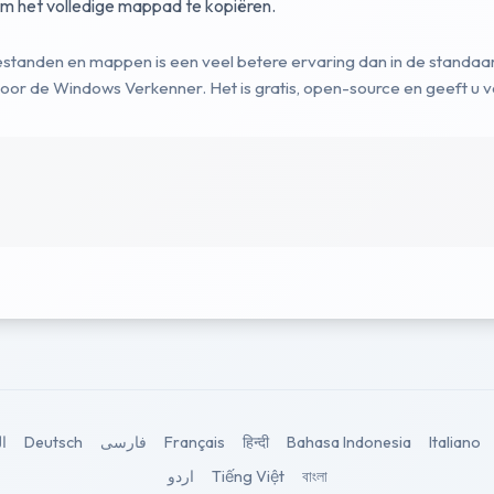
m het volledige mappad te kopiëren.
bestanden en mappen is een veel betere ervaring dan in de stan
 voor de Windows Verkenner. Het is gratis, open-source en geeft u
ال
Deutsch
فارسی
Français
हिन्दी
Bahasa Indonesia
Italiano
اردو
Tiếng Việt
বাংলা