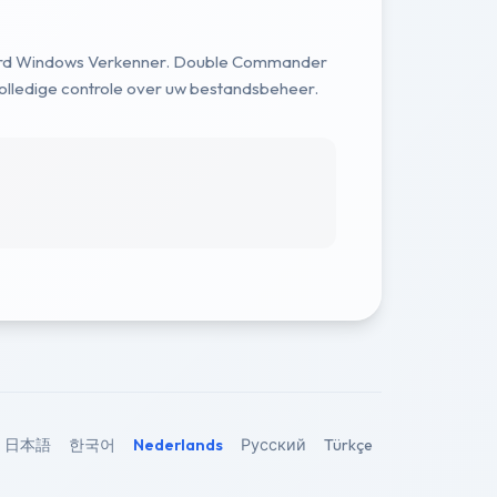
daard Windows Verkenner. Double Commander
 volledige controle over uw bestandsbeheer.
日本語
한국어
Nederlands
Русский
Türkçe