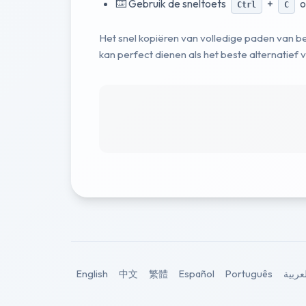
⌨️ Gebruik de sneltoets
+
o
Ctrl
C
Het snel kopiëren van volledige paden van 
kan perfect dienen als het beste alternatief
English
中文
繁體
Español
Português
عربية