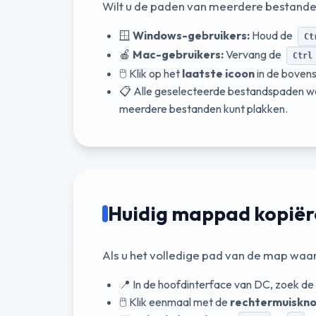
Wilt u de paden van meerdere bestanden
🪟
Windows-gebruikers:
Houd de
Ct
🍎
Mac-gebruikers:
Vervang de
Ctrl
🖱️ Klik op het
laatste icoon
in de bovens
📋 Alle geselecteerde bestandspaden wor
meerdere bestanden kunt plakken.
Huidig mappad kopië
Als u het volledige pad van de map waa
📍 In de hoofdinterface van DC, zoek d
🖱️ Klik eenmaal met de
rechtermuiskn