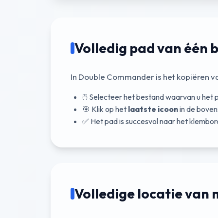
Volledig pad van één 
In Double Commander is het kopiëren va
🖱️ Selecteer het bestand waarvan u het p
🎯 Klik op het
laatste icoon
in de boven
✅ Het pad is succesvol naar het klembor
Volledige locatie van