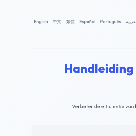
English
中文
繁體
Español
Português
عربية
Handleiding 
Verbeter de efficiëntie va