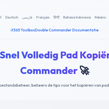
ال
Deutsch
فارسی
Français
हिन्दी
Bahasa Indonesia
Italiano
it365 Toolbox
Double Commander Documentatie
Snel Volledig Pad Kopië
Commander
🚀
n bestandsbeheer, beheers de tips voor het kopiëren van 