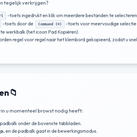
 tegelijk verkrijgen?
-toets ingedrukt en klik om meerdere bestanden te selecteren
rl
-toets door de
-toets voor meervoudige selectie
Command (⌘)
te werkbalk (het icoon Pad Kopiëren).
den regel voor regel naar het klembord gekopieerd, zodat u snel
ren
📁
rin u momenteel browst nodig heeft:
e padbalk onder de bovenste tabbladen.
op
, en de padbalk gaat in de bewerkingsmodus.