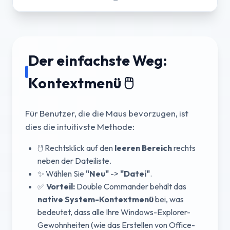
Der einfachste Weg:
Kontextmenü 🖱️
Für Benutzer, die die Maus bevorzugen, ist
dies die intuitivste Methode:
🖱️ Rechtsklick auf den
leeren Bereich
rechts
neben der Dateiliste.
✨ Wählen Sie
"Neu"
->
"Datei"
.
✅
Vorteil:
Double Commander behält das
native System-Kontextmenü
bei, was
bedeutet, dass alle Ihre Windows-Explorer-
Gewohnheiten (wie das Erstellen von Office-