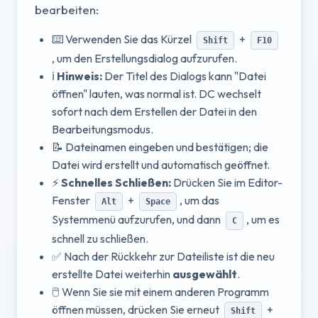
bearbeiten:
⌨️ Verwenden Sie das Kürzel
+
Shift
F10
, um den Erstellungsdialog aufzurufen.
ℹ️
Hinweis:
Der Titel des Dialogs kann "Datei
öffnen" lauten, was normal ist. DC wechselt
sofort nach dem Erstellen der Datei in den
Bearbeitungsmodus.
📝 Dateinamen eingeben und bestätigen; die
Datei wird erstellt und automatisch geöffnet.
⚡
Schnelles Schließen:
Drücken Sie im Editor-
Fenster
+
, um das
Alt
Space
Systemmenü aufzurufen, und dann
, um es
C
schnell zu schließen.
✅ Nach der Rückkehr zur Dateiliste ist die neu
erstellte Datei weiterhin
ausgewählt
.
🖱️ Wenn Sie sie mit einem anderen Programm
öffnen müssen, drücken Sie erneut
+
Shift