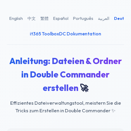
English
中文
繁體
Español
Português
العربية
Deutsch
it365 Toolbox
DC Dokumentation
Anleitung: Dateien & Ordner
in Double Commander
erstellen
🚀
Effizientes Dateiverwaltungstool, meistern Sie die
Tricks zum Erstellen in Double Commander
✨