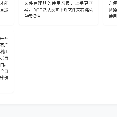
才能
文件管理器的使用习惯，上手更容
方便
直接
易，而TC默认设置下连文件夹右键菜
多
单都没有。
使用
C是开
有广
利压
据自
由。
完全自
律侵