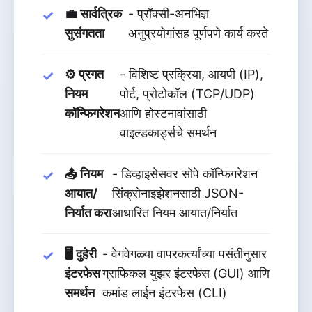
💼 सार्वत्रिक
- प्रॉक्सी-अनभिज्ञ
सुसंगतता
अनुप्रयोगांसह पूर्णपणे कार्य करते
⚙️ प्रगत
- विशिष्ट प्रक्रिया, आयपी (IP),
नियम
पोर्ट, प्रोटोकॉल (TCP/UDP)
कॉन्फिगरेशन
आणि होस्टनावांसाठी
वाइल्डकार्ड्सचे समर्थन
📤 नियम
- डिव्हाइसेसवर सोपे कॉन्फिगरेशन
आयात/
सिंक्रोनाइझेशनसाठी JSON-
निर्यात करा
आधारित नियम आयात/निर्यात
🖥️ दुहेरी
- वेगवेगळ्या वापरकर्त्यांच्या पसंतीनुसार
इंटरफेस
ग्राफिकल युझर इंटरफेस (GUI) आणि
समर्थन
कमांड लाईन इंटरफेस (CLI)