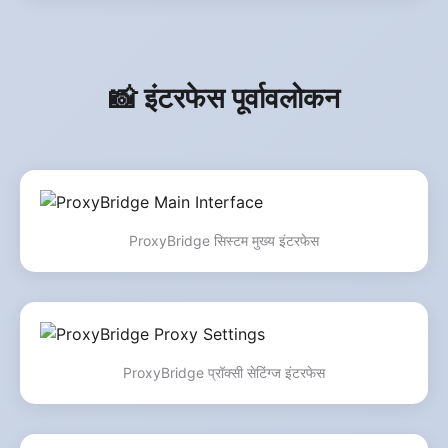
📸 इंटरफेस पूर्वावलोकन
ProxyBridge सिस्टम मुख्य इंटरफेस
ProxyBridge प्रॉक्सी सेटिंग्ज इंटरफेस