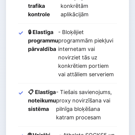
trafika
konkrētām
kontrole
aplikācijām
🔒 Elastīga
- Bloķējiet
programmu
programmām piekļuvi
pārvaldība
internetam vai
novirziet tās uz
konkrētiem portiem
vai attāliem serveriem
📋 Elastīga
- Tiešais savienojums,
noteikumu
proxy novirzīšana vai
sistēma
pilnīga bloķēšana
katram procesam