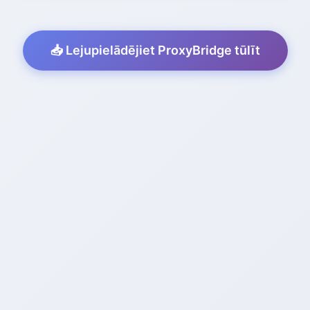
📥 Lejupielādējiet ProxyBridge tūlīt