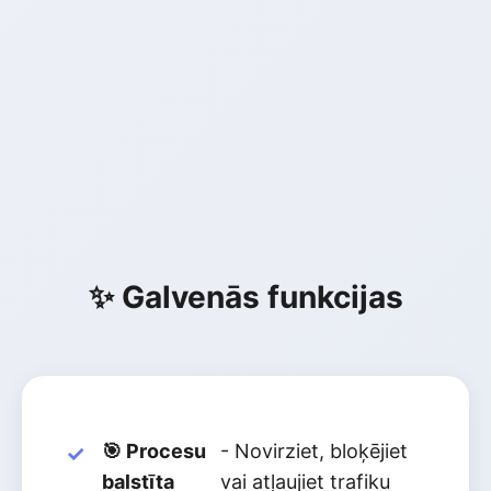
✨ Galvenās funkcijas
🎯 Procesu
- Novirziet, bloķējiet
balstīta
vai atļaujiet trafiku