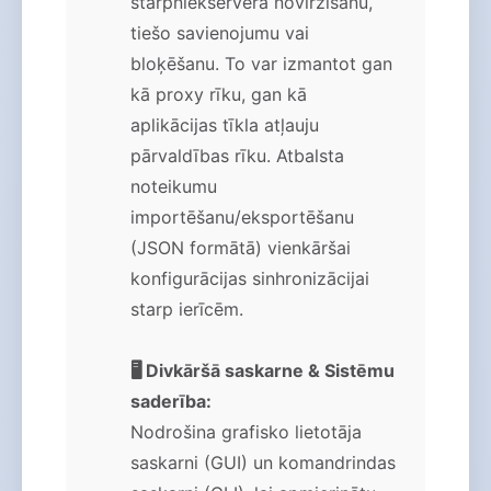
starpniekservera novirzīšanu,
tiešo savienojumu vai
bloķēšanu. To var izmantot gan
kā proxy rīku, gan kā
aplikācijas tīkla atļauju
pārvaldības rīku. Atbalsta
noteikumu
importēšanu/eksportēšanu
(JSON formātā) vienkāršai
konfigurācijas sinhronizācijai
starp ierīcēm.
🖥️ Divkāršā saskarne & Sistēmu
saderība:
Nodrošina grafisko lietotāja
saskarni (GUI) un komandrindas