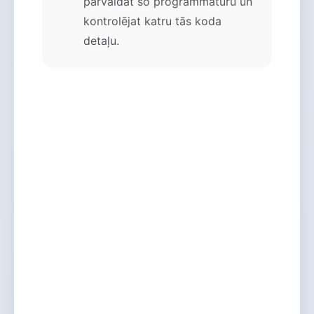
pārvaldāt šo programmatūru un
kontrolējat katru tās koda
detaļu.