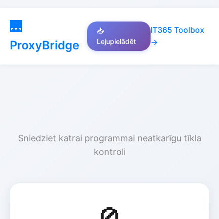
🌉
IT365 Toolbox
📥
Lejupielādēt
→
ProxyBridge
🚀 ProxyBridge
Sniedziet katrai programmai neatkarīgu tīkla
kontroli
🚫