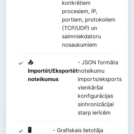
konkrētiem
procesiem, IP,
portiem, protokoliem
(TCP/UDP) un
saimniekdatoru
nosaukumiem
📤
- JSON formāta
Importēt/Eksportēt
noteikumu
noteikumus
imports/eksports
vienkāršai
konfigurācijas
sinhronizācijai
starp ierīcēm
🖥️
- Grafiskais lietotāja