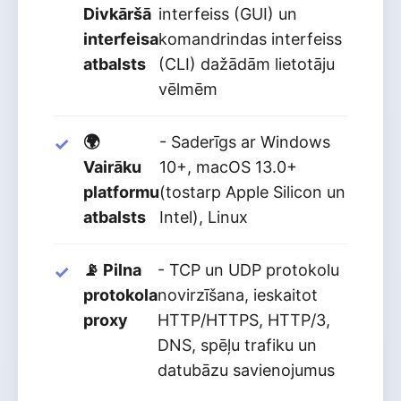
Divkāršā
interfeiss (GUI) un
interfeisa
komandrindas interfeiss
atbalsts
(CLI) dažādām lietotāju
vēlmēm
🌍
- Saderīgs ar Windows
Vairāku
10+, macOS 13.0+
platformu
(tostarp Apple Silicon un
atbalsts
Intel), Linux
📡 Pilna
- TCP un UDP protokolu
protokola
novirzīšana, ieskaitot
proxy
HTTP/HTTPS, HTTP/3,
DNS, spēļu trafiku un
datubāzu savienojumus