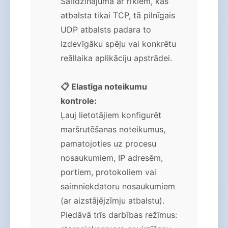
Salīdzinājumā ar rīkiem, kas
atbalsta tikai TCP, tā pilnīgais
UDP atbalsts padara to
izdevīgāku spēļu vai konkrētu
reāllaika aplikāciju apstrādei.
📋 Elastīga noteikumu
kontrole:
Ļauj lietotājiem konfigurēt
maršrutēšanas noteikumus,
pamatojoties uz procesu
nosaukumiem, IP adresēm,
portiem, protokoliem vai
saimniekdatoru nosaukumiem
(ar aizstājējzīmju atbalstu).
Piedāvā trīs darbības režīmus: