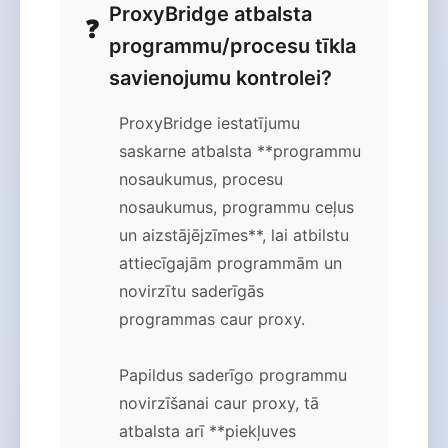
ProxyBridge atbalsta
programmu/procesu tīkla
savienojumu kontrolei?
ProxyBridge iestatījumu
saskarne atbalsta **programmu
nosaukumus, procesu
nosaukumus, programmu ceļus
un aizstājējzīmes**, lai atbilstu
attiecīgajām programmām un
novirzītu saderīgās
programmas caur proxy.
Papildus saderīgo programmu
novirzīšanai caur proxy, tā
atbalsta arī **piekļuves