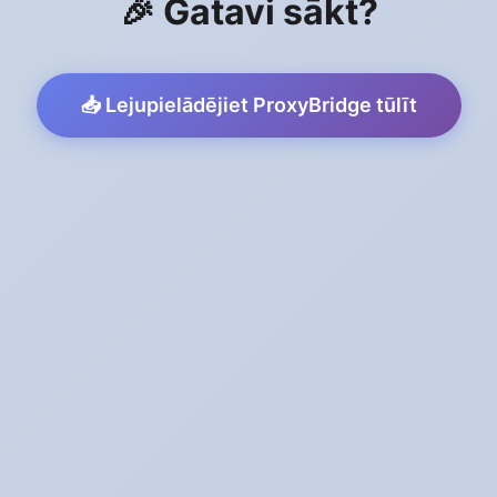
🎉 Gatavi sākt?
📥 Lejupielādējiet ProxyBridge tūlīt