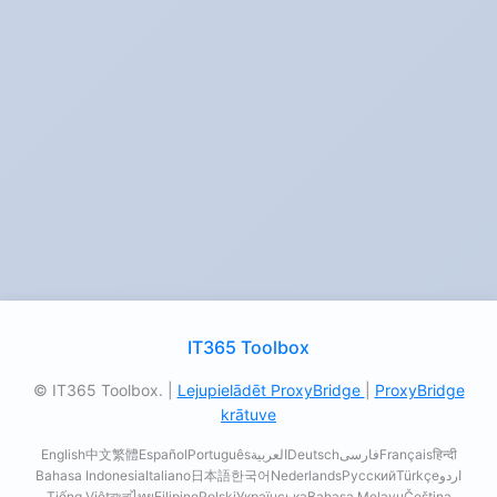
IT365 Toolbox
© IT365 Toolbox. |
Lejupielādēt ProxyBridge
|
ProxyBridge
krātuve
English
中文
繁體
Español
Português
العربية
Deutsch
فارسی
Français
हिन्दी
Bahasa Indonesia
Italiano
日本語
한국어
Nederlands
Русский
Türkçe
اردو
Tiếng Việt
বাংলা
ไทย
Filipino
Polski
Українська
Bahasa Melayu
Čeština