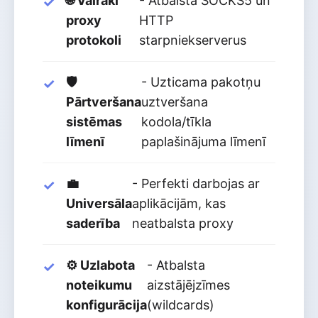
🌐 Vairāki
- Atbalsta SOCKS5 un
proxy
HTTP
protokoli
starpniekserverus
🛡️
- Uzticama pakotņu
Pārtveršana
uztveršana
sistēmas
kodola/tīkla
līmenī
paplašinājuma līmenī
💼
- Perfekti darbojas ar
Universāla
aplikācijām, kas
saderība
neatbalsta proxy
⚙️ Uzlabota
- Atbalsta
noteikumu
aizstājējzīmes
konfigurācija
(wildcards)