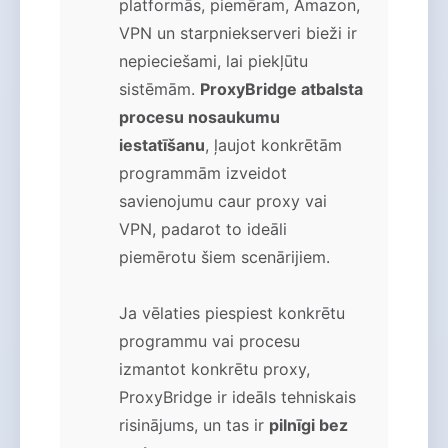
platformās, piemēram, Amazon,
VPN un starpniekserveri bieži ir
nepieciešami, lai piekļūtu
sistēmām.
ProxyBridge atbalsta
procesu nosaukumu
iestatīšanu
, ļaujot konkrētām
programmām izveidot
savienojumu caur proxy vai
VPN, padarot to ideāli
piemērotu šiem scenārijiem.
Ja vēlaties piespiest konkrētu
programmu vai procesu
izmantot konkrētu proxy,
ProxyBridge ir ideāls tehniskais
risinājums, un tas ir
pilnīgi bez