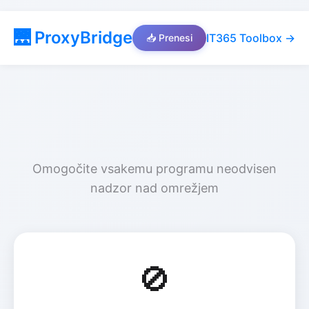
🌉 ProxyBridge
IT365 Toolbox →
📥 Prenesi
🚀 ProxyBridge
Omogočite vsakemu programu neodvisen
nadzor nad omrežjem
🚫