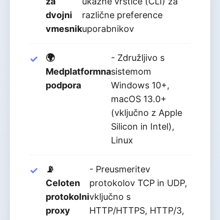
za
ukazne vrstice (CLI) za
dvojni
različne preference
vmesnik
uporabnikov
🌍
- Združljivo s
Medplatformna
sistemom
podpora
Windows 10+,
macOS 13.0+
(vključno z Apple
Silicon in Intel),
Linux
📡
- Preusmeritev
Celoten
protokolov TCP in UDP,
protokolni
vključno s
proxy
HTTP/HTTPS, HTTP/3,