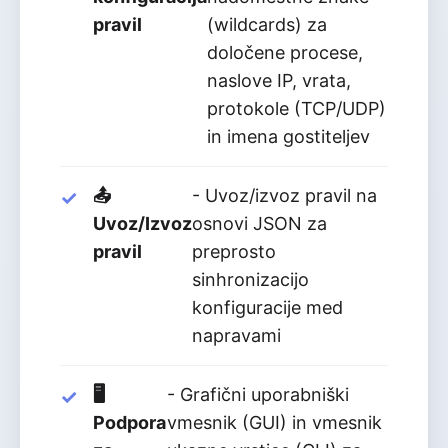
pravil
(wildcards) za
določene procese,
naslove IP, vrata,
protokole (TCP/UDP)
in imena gostiteljev
📤
- Uvoz/izvoz pravil na
Uvoz/Izvoz
osnovi JSON za
pravil
preprosto
sinhronizacijo
konfiguracije med
napravami
🖥️
- Grafični uporabniški
Podpora
vmesnik (GUI) in vmesnik