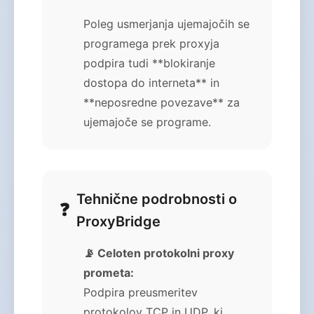
Poleg usmerjanja ujemajočih se
programega prek proxyja
podpira tudi **blokiranje
dostopa do interneta** in
**neposredne povezave** za
ujemajoče se programe.
Tehnične podrobnosti o
ProxyBridge
📡 Celoten protokolni proxy
prometa:
Podpira preusmeritev
protokolov TCP in UDP, ki