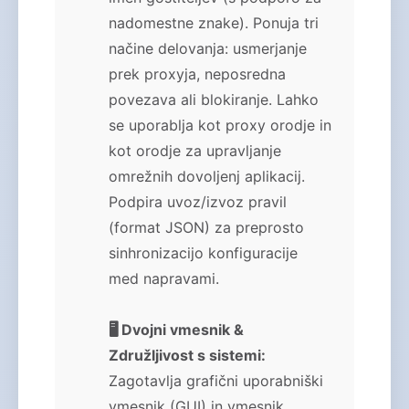
nadomestne znake). Ponuja tri
načine delovanja: usmerjanje
prek proxyja, neposredna
povezava ali blokiranje. Lahko
se uporablja kot proxy orodje in
kot orodje za upravljanje
omrežnih dovoljenj aplikacij.
Podpira uvoz/izvoz pravil
(format JSON) za preprosto
sinhronizacijo konfiguracije
med napravami.
🖥️ Dvojni vmesnik &
Združljivost s sistemi:
Zagotavlja grafični uporabniški
vmesnik (GUI) in vmesnik