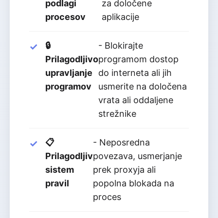
podlagi
za določene
procesov
aplikacije
🔒
- Blokirajte
Prilagodljivo
programom dostop
upravljanje
do interneta ali jih
programov
usmerite na določena
vrata ali oddaljene
strežnike
📋
- Neposredna
Prilagodljiv
povezava, usmerjanje
sistem
prek proxyja ali
pravil
popolna blokada na
proces