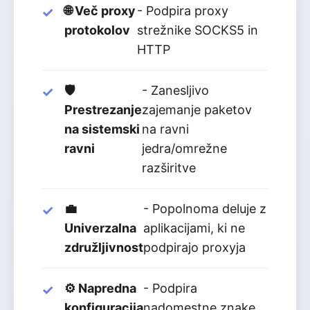
🌐 Več proxy
- Podpira proxy
protokolov
strežnike SOCKS5 in
HTTP
🛡️
- Zanesljivo
Prestrezanje
zajemanje paketov
na sistemski
na ravni
ravni
jedra/omrežne
razširitve
💼
- Popolnoma deluje z
Univerzalna
aplikacijami, ki ne
združljivnost
podpirajo proxyja
⚙️ Napredna
- Podpira
konfiguracija
nadomestne znake