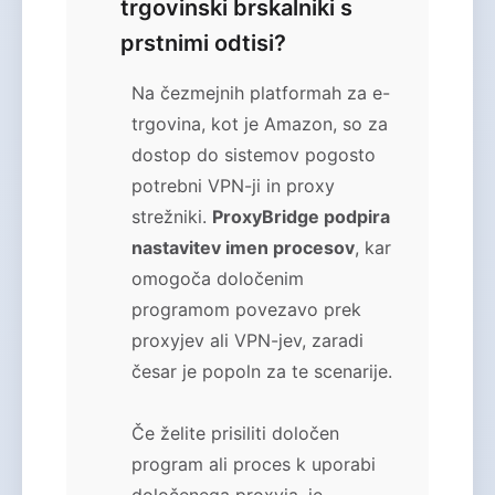
trgovinski brskalniki s
prstnimi odtisi?
Na čezmejnih platformah za e-
trgovina, kot je Amazon, so za
dostop do sistemov pogosto
potrebni VPN-ji in proxy
strežniki.
ProxyBridge podpira
nastavitev imen procesov
, kar
omogoča določenim
programom povezavo prek
proxyjev ali VPN-jev, zaradi
česar je popoln za te scenarije.
Če želite prisiliti določen
program ali proces k uporabi