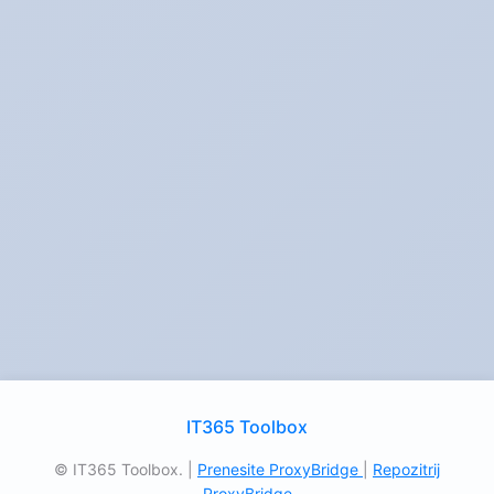
IT365 Toolbox
© IT365 Toolbox. |
Prenesite ProxyBridge
|
Repozitrij
ProxyBridge