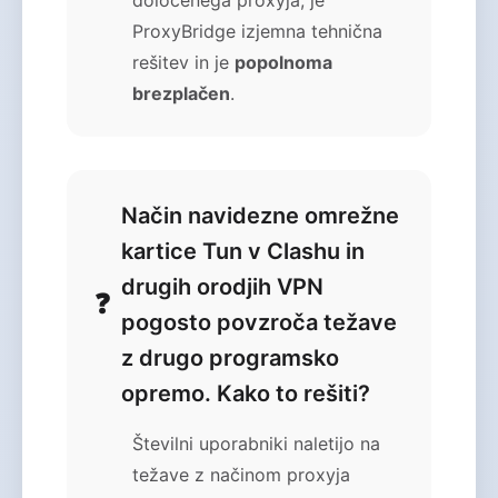
določenega proxyja, je
ProxyBridge izjemna tehnična
rešitev in je
popolnoma
brezplačen
.
Način navidezne omrežne
kartice Tun v Clashu in
drugih orodjih VPN
pogosto povzroča težave
z drugo programsko
opremo. Kako to rešiti?
Številni uporabniki naletijo na
težave z načinom proxyja