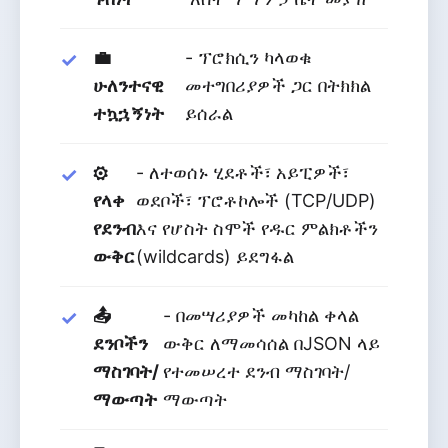
💼
- ፕሮክሲን ካላወቁ
ሁለንተናዊ
መተግበሪያዎች ጋር በትክክል
ተኳኋኝነት
ይሰራል
⚙️
- ለተወሰኑ ሂደቶች፣ አይፒዎች፣
የላቀ
ወደቦች፣ ፕሮቶኮሎች (TCP/UDP)
የደንብ
እና የሆስት ስሞች የዱር ምልክቶችን
ውቅር
(wildcards) ይደግፋል
📤
- በመሣሪያዎች መካከል ቀላል
ደንቦችን
ውቅር ለማመሳሰል በJSON ላይ
ማስገባት/
የተመሠረተ ደንብ ማስገባት/
ማውጣት
ማውጣት