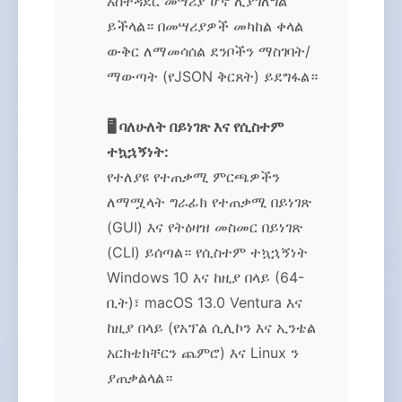
አስተዳደር መሣሪያ ሆኖ ሊያገለግል
ይችላል። በመሣሪያዎች መካከል ቀላል
ውቅር ለማመሳሰል ደንቦችን ማስገባት/
ማውጣት (የJSON ቅርጸት) ይደግፋል።
🖥️ ባለሁለት በይነገጽ እና የሲስተም
ተኳኋኝነት:
የተለያዩ የተጠቃሚ ምርጫዎችን
ለማሟላት ግራፊክ የተጠቃሚ በይነገጽ
(GUI) እና የትዕዛዝ መስመር በይነገጽ
(CLI) ይሰጣል። የሲስተም ተኳኋኝነት
Windows 10 እና ከዚያ በላይ (64-
ቢት)፣ macOS 13.0 Ventura እና
ከዚያ በላይ (የአፕል ሲሊኮን እና ኢንቴል
አርክቴክቸርን ጨምሮ) እና Linux ን
ያጠቃልላል።