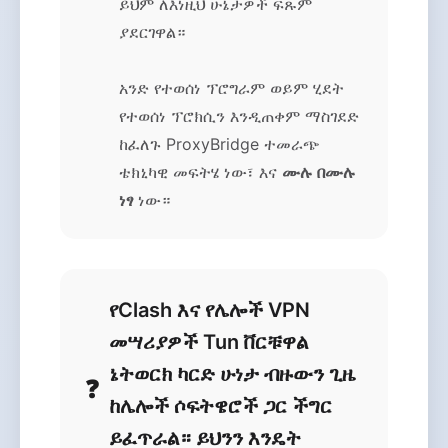
ይህም ለእነዚህ ሁኔታዎች ፍጹም
ያደርገዋል።
አንድ የተወሰነ ፕሮግራም ወይም ሂደት
የተወሰነ ፕሮክሲን እንዲጠቀም ማስገደድ
ከፈለጉ ProxyBridge ተመራጭ
ቴክኒካዊ መፍትሄ ነው፣ እና
ሙሉ በሙሉ
ነፃ
ነው።
የClash እና የሌሎች VPN
መሣሪያዎች Tun ቨርቹዋል
ኔትወርክ ካርድ ሁነታ ብዙውን ጊዜ
ከሌሎች ሶፍትዌሮች ጋር ችግር
ይፈጥራል። ይህንን እንዴት