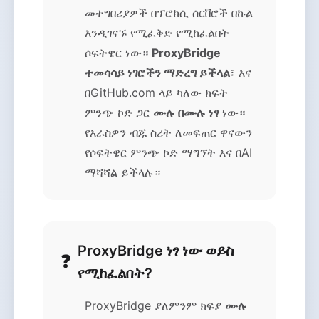
መተግበሪያዎች በፕሮክሲ ሰርቨሮች በኩል
እንዲገናኙ የሚፈቅድ የሚከፈልበት
ሶፍትዌር ነው።
ProxyBridge
ተመሳሳይ ነገሮችን ማድረግ ይችላል
፣ እና
በGitHub.com ላይ ካለው ክፍት
ምንጭ ኮድ ጋር
ሙሉ በሙሉ ነፃ
ነው።
የእራስዎን ብጁ ስሪት ለመፍጠር ዋናውን
የሶፍትዌር ምንጭ ኮድ ማግኘት እና በAI
ማሻሻል ይችላሉ።
ProxyBridge ነፃ ነው ወይስ
የሚከፈልበት?
ProxyBridge ያለምንም ክፍያ
ሙሉ