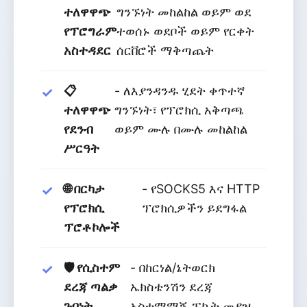
ተለዋዋጭ
ግንኙነት መከልከል ወይም ወደ
የፕሮግራም
ተወሰኑ ወደቦች ወይም የርቀት
አስተዳደር
ሰርቨሮች ማቅጣጨት
📋
- ለእያንዳንዱ ሂደት ቀጥተኛ
ተለዋዋጭ
ግንኙነት፣ የፕሮክሲ አቅጣጫ
የደንብ
ወይም ሙሉ በሙሉ መከልከል
ሥርዓት
🌐 በርካታ
- የSOCKS5 እና HTTP
የፕሮክሲ
ፕሮክሲዎችን ይደግፋል
ፕሮቶኮሎች
🛡️ የሲስተም
- በከርነል/ኔትወርክ
ደረጃ ጣልቃ
ኤክስቴንሽን ደረጃ
ገብነት
አስተማማኝ ፓኬት መያዝ