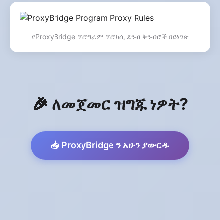
የProxyBridge ፕሮግራም ፕሮክሲ ደንብ ቅንብሮች በይነገጽ
🎉 ለመጀመር ዝግጁ ነዎት?
📥 ProxyBridge ን አሁን ያውርዱ