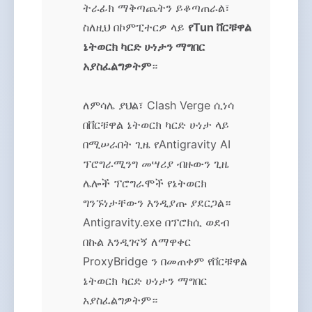
ትራፊክ ማቅጣጨትን ይቆጣጠራል፣
ስለዚህ በኮምፒተርዎ ላይ
የTun ቨርቹዋል
ኔትወርክ ካርድ ሁነታን ማግበር
አያስፈልግዎትም
።
ለምሳሌ ያህል፣ Clash Verge ሲነሳ
በቨርቹዋል ኔትወርክ ካርድ ሁነታ ላይ
በሚሠራበት ጊዜ የAntigravity AI
ፕሮግራሚንግ መሣሪያ ብዙውን ጊዜ
ሌሎች ፕሮግራሞች የኔትወርክ
ግንኙነታቸውን እንዲያጡ ያደርጋል።
Antigravity.exe በፕሮክሲ ወደብ
በኩል እንዲገናኝ ለማዋቀር
ProxyBridge ን በመጠቀም የቨርቹዋል
ኔትወርክ ካርድ ሁነታን ማግበር
አያስፈልግዎትም።