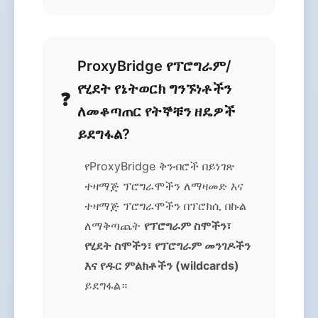
ProxyBridge የፕሮግራም/
የሂደት የኔትወርክ ግንኙነቶችን
ለመቆጣጠር የትኞቹን ዘዴዎች
ይደግፋል?
የProxyBridge ቅንብሮች በይነገጽ
ተዛማጅ ፕሮግራሞችን ለማዛመድ እና
ተዛማጅ ፕሮግራሞችን በፕሮክሲ በኩል
ለማቅጣጨት
የፕሮግራም ስሞችን፣
የሂደት ስሞችን፣ የፕሮግራም መንገዶችን
እና የዱር ምልክቶችን (wildcards)
ይደግፋል።