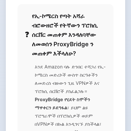
የኢ-ኮሜርስ የጣት አሻራ
ብሮውዘሮች የትኛውን ፕሮክሲ
ሰርቨር መጠቀም እንዳለባቸው
ለመወሰን ProxyBridge ን
መጠቀም እችላለሁ?
እንደ Amazon ባሉ ድንበር ተሻጋሪ የኢ-
ኮሜርስ መድረኮች ውስጥ ስርዓቶችን
ለመድረስ ብዙውን ጊዜ VPNዎች እና
ፕሮክሲ ሰርቨሮች ያስፈልጋሉ።
ProxyBridge የሂደት ስሞችን
ማዋቀርን ይደግፋል
፣ ይህም ልዩ
ፕሮግራሞች በፕሮክሲዎች ወይም
በVPNዎች በኩል እንዲገናኙ ያስችላል፣