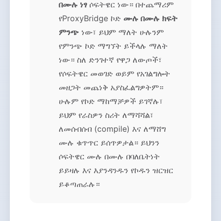
በሙሉ ነፃ
ሶፍትዌር ነው። በተጨማሪም
የProxyBridge ኮድ
ሙሉ በሙሉ ክፍት
ምንጭ
ነው፣ ይህም ማለት ሁሉንም
የምንጭ ኮድ ማግኘት ይችላሉ ማለት
ነው። ስለ ድንገተኛ የዋጋ ለውጦች፣
የሶፍትዌር መወገድ ወይም የአገልግሎት
መዘጋት መጨነቅ አያስፈልግዎትም።
ሁሉም የኮድ ማከማቻዎች ይገኛሉ፣
ይህም የራስዎን ስሪት ለማሻሻል፣
ለመሰብሰብ (compile) እና ለማሸግ
ሙሉ ቁጥጥር ይሰጥዎታል። ይህንን
ሶፍትዌር ሙሉ በሙሉ በባለቤትነት
ይይዛሉ እና እያንዳንዱን የኮዱን ዝርዝር
ይቆጣጠራሉ።