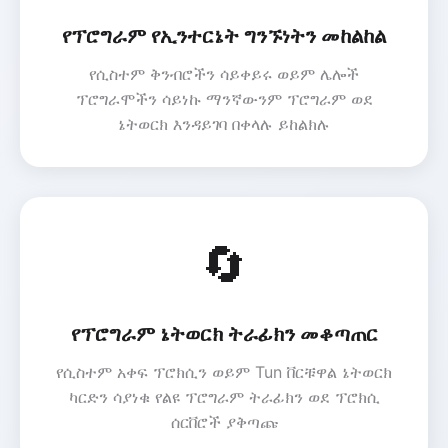
የፕሮግራም የኢንተርኔት ግንኙነትን መከልከል
የሲስተም ቅንብሮችን ሳይቀይሩ ወይም ሌሎች
ፕሮግራሞችን ሳይነኩ ማንኛውንም ፕሮግራም ወደ
ኔትወርክ እንዳይገባ በቀላሉ ይከልክሉ
🔄
የፕሮግራም ኔትወርክ ትራፊክን መቆጣጠር
የሲስተም አቀፍ ፕሮክሲን ወይም Tun ቨርቹዋል ኔትወርክ
ካርድን ሳያነቁ የልዩ ፕሮግራም ትራፊክን ወደ ፕሮክሲ
ሰርቨሮች ያቅጣጩ