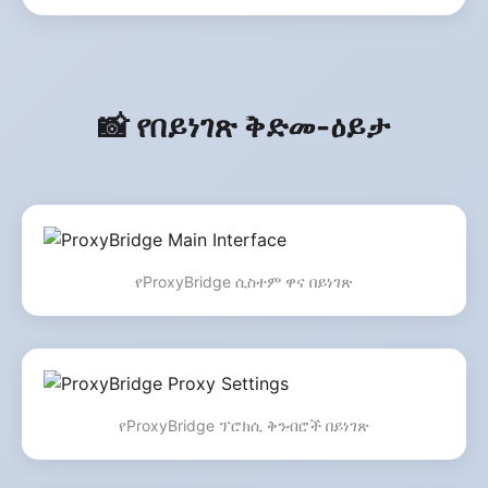
📸 የበይነገጽ ቅድመ-ዕይታ
የProxyBridge ሲስተም ዋና በይነገጽ
የProxyBridge ፕሮክሲ ቅንብሮች በይነገጽ