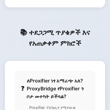
📚 ተደጋጋሚ ጥያቄዎች እና
የአጠቃቀም ምክሮች
ለProxifier ነፃ አማራጭ አለ?
ProxyBridge የProxifier ን
ቦታ መተካት ይችላል?
Proxifier ፕሮክሲን የማያውቁ