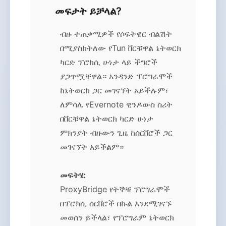
መፍታት ይቻላል?
ብዙ ተጠቃሚዎች የሶፍትዌር ብልሽት
በሚያስከትለው የTun ቨርቹዋል ኔትወርክ
ካርድ ፕሮክሲ ሁነታ ላይ ችግሮች
ያጋጥሟቸዋል። አንዳንድ ፕሮግራሞች
ከኔትወርክ ጋር መገናኘት አይችሉም፣
ለምሳሌ የEvernote ዊንዶውስ ስሪት
በቨርቹዋል ኔትወርክ ካርድ ሁነታ
ምክንያት ብዙውን ጊዜ ከሰርቨሮች ጋር
መገናኘት አይችልም።
መፍትሄ:
ProxyBridge የትኞቹ ፕሮግራሞች
በፕሮክሲ ሰርቨሮች በኩል እንደሚገናኙ
መወሰን ይችላል፣ የፕሮግራም ኔትወርክ