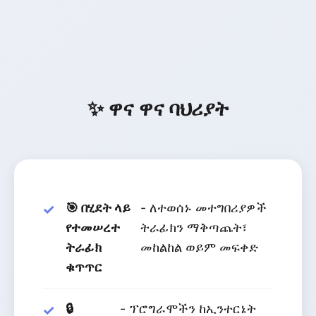
✨ ዋና ዋና ባህሪያት
🎯 በሂደት ላይ
- ለተወሰኑ መተግበሪያዎች
የተመሠረተ
ትራፊክን ማቅጣጨት፣
ትራፊክ
መከልከል ወይም መፍቀድ
ቁጥጥር
🔒
- ፕሮግራሞችን ከኢንተርኔት