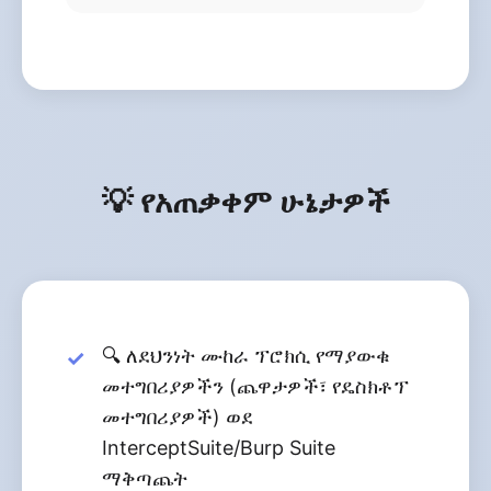
💡 የአጠቃቀም ሁኔታዎች
🔍 ለደህንነት ሙከራ ፕሮክሲ የማያውቁ
መተግበሪያዎችን (ጨዋታዎች፣ የዴስክቶፕ
መተግበሪያዎች) ወደ
InterceptSuite/Burp Suite
ማቅጣጨት