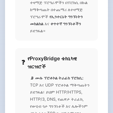
ተዛማጅ ፕሮግራሞችን በፕሮክሲ በኩል
ከማቅጣጨት በተጨማሪ ለተዛማጅ
ፕሮግራሞች
የኢንተርኔት ግንኙነትን
መከልከል
እና
ቀጥተኛ ግንኙነቶችን
ይደግፋል።
የProxyBridge ቴክኒካዊ
ዝርዝሮች
📡 ሙሉ ፕሮቶኮል ትራፊክ ፕሮክሲ:
TCP እና UDP ፕሮቶኮል ማቅጣጨትን
ይደግፋል፣ ይህም HTTP/HTTPS,
HTTP/3, DNS, የጨዋታ ትራፊክ,
የውሂብ ጎታ ግንኙነቶች እና ሌሎችንም