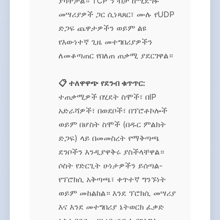
ያካትታል። TCP ን ብቻ ከሚደግፉ
መሣሪያዎች ጋር ሲነጻጸር፣ ሙሉ የUDP
ድጋፍ ጨዋታዎችን ወይም ልዩ
የእውነተኛ ጊዜ መተግበሪያዎችን
ለመቆጣጠር የበለጠ ጠቃሚ ያደርገዋል።
📋 ተለዋዋጭ የደንብ ቁጥጥር:
ተጠቃሚዎች በሂደት ስሞች፣ በIP
አድራሻዎች፣ በወደቦች፣ በፕሮቶኮሎች
ወይም በሆስት ስሞች (በዱር ምልክት
ድጋፍ) ላይ በመመስረት የማቅጣጫ
ደንቦችን እንዲያዋቅሩ ያስችላቸዋል።
ሶስት የድርጊት ሁነታዎችን ይሰጣል-
የፕሮክሲ አቅጣጫ፣ ቀጥተኛ ግንኙነት
ወይም መከልከል። እንደ ፕሮክሲ መሣሪያ
እና እንደ መተግበሪያ ኔትወርክ ፈቃድ