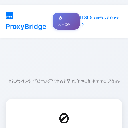
🌉
IT365 የመሣሪያ ሳጥን
📥
አውርድ
→
ProxyBridge
🚀 ProxyBridge
ለእያንዳንዱ ፕሮግራም ገለልተኛ የኔትወርክ ቁጥጥር ይስጡ
🚫