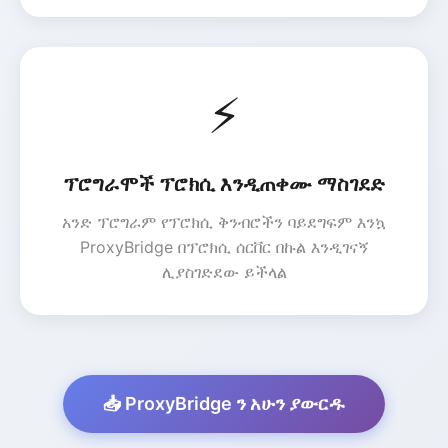
⚡
ፕሮግራሞች ፕሮክሲ እንዲጠቀሙ ማስገደድ
አንድ ፕሮግራም የፕሮክሲ ቅንብሮችን ባይደግፍም እንኳ
ProxyBridge በፕሮክሲ ሰርቨር በኩል እንዲገናኝ
ሊያስገድደው ይችላል
📥 ProxyBridge ን አሁን ያውርዱ