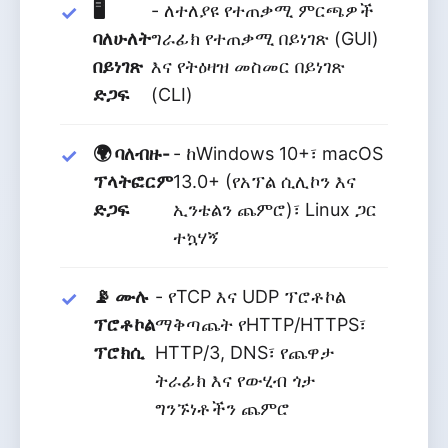
🖥️
- ለተለያዩ የተጠቃሚ ምርጫዎች
ባለሁለት
ግራፊክ የተጠቃሚ በይነገጽ (GUI)
በይነገጽ
እና የትዕዛዝ መስመር በይነገጽ
ድጋፍ
(CLI)
🌍 ባለብዙ-
- ከWindows 10+፣ macOS
ፕላትፎርም
13.0+ (የአፕል ሲሊኮን እና
ድጋፍ
ኢንቴልን ጨምሮ)፣ Linux ጋር
ተኳሃኝ
📡 ሙሉ
- የTCP እና UDP ፕሮቶኮል
ፕሮቶኮል
ማቅጣጨት የHTTP/HTTPS፣
ፕሮክሲ
HTTP/3, DNS፣ የጨዋታ
ትራፊክ እና የውሂብ ጎታ
ግንኙነቶችን ጨምሮ