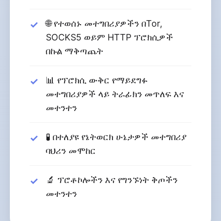
🌐 የተወሰኑ መተግበሪያዎችን በTor,
SOCKS5 ወይም HTTP ፕሮክሲዎች
በኩል ማቅጣጨት
📊 የፕሮክሲ ውቅር የማይደግፉ
መተግበሪያዎች ላይ ትራፊክን መጥለፍ እና
መተንተን
🧪 በተለያዩ የኔትወርክ ሁኔታዎች መተግበሪያ
ባህሪን መሞከር
🔬 ፕሮቶኮሎችን እና የግንኙነት ቅጦችን
መተንተን