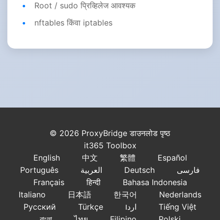
Root / sudo प्रिव्हिलेज आवश्यक
nftables किंवा iptables
© 2026 ProxyBridge डाउनलोड पृष्ठ
it365 Toolbox
English
中文
繁體
Español
Português
العربية
Deutsch
فارسی
Français
हिन्दी
Bahasa Indonesia
Italiano
日本語
한국어
Nederlands
Русский
Türkçe
اردו
Tiếng Việt
বাংলা
ไทย
Filipino
Polski