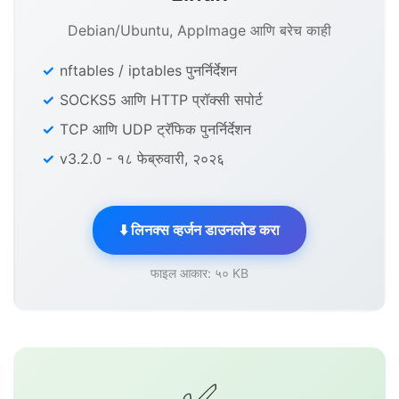
Debian/Ubuntu, AppImage आणि बरेच काही
nftables / iptables पुनर्निर्देशन
SOCKS5 आणि HTTP प्रॉक्सी सपोर्ट
TCP आणि UDP ट्रॅफिक पुनर्निर्देशन
v3.2.0 - १८ फेब्रुवारी, २०२६
⬇️ लिनक्स व्हर्जन डाउनलोड करा
फाइल आकार: ५० KB
✅