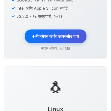
SOCKS5 आणि HTTP प्रॉक्सी सपोर्ट
Intel आणि Apple Silicon सपोर्ट
v3.2.0 - १८ फेब्रुवारी, २०२६
⬇️ मॅकओएस व्हर्जन डाउनलोड करा
फाइल आकार: १.९ MB
🐧
Linux