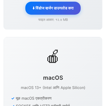
⬇️ विंडोज व्हर्जन डाउनलोड करा
फाइल आकार: १२.४ MB
🍎
macOS
macOS 13+ (Intel आणि Apple Silicon)
मूळ macOS एकत्रीकरण