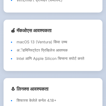
WinDivert ड्रायव्हर (समाविष्ट)
🍎 मॅकओएस आवश्यकता
macOS 13 (Ventura) किंवा उच्च
अॅडमिनिस्ट्रेटर प्रिव्हिलेज आवश्यक
Intel आणि Apple Silicon चिप्सना सपोर्ट करते
🐧 लिनक्स आवश्यकता
शिफारस केलेले कर्नल 4.18+