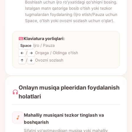
Boshlash uchun ijro ro'yxatidagi qo'shiqni bosing.
Istalgan matn qatoriga bosib o'tish yoki tezkor
tugmalardan foydalaning (Ijro etish/Pauza uchun
Space, o'tish yoki ovozni sozlash uchun o'qlar).
Klaviatura yorliqlari:
Ijro / Pauza
Space
/
Orqaga / Oldinga o'tish
←
→
/
Ovozni sozlash
↑
↓
Onlayn musiqa pleeridan foydalanish
holatlari
Mahalliy musiqani tezkor tinglash va
boshqarish
Sifatni yo'qotmaydigan musiqa yoki mahalliy