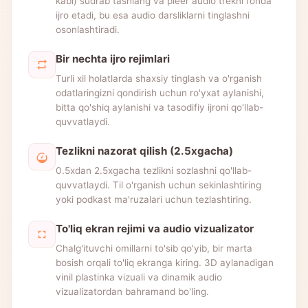
kabi) sudrab tashlang va pleer audio trekni fonda
ijro etadi, bu esa audio darsliklarni tinglashni
osonlashtiradi.
Bir nechta ijro rejimlari
Turli xil holatlarda shaxsiy tinglash va o'rganish
odatlaringizni qondirish uchun ro'yxat aylanishi,
bitta qo'shiq aylanishi va tasodifiy ijroni qo'llab-
quvvatlaydi.
Tezlikni nazorat qilish (2.5xgacha)
0.5xdan 2.5xgacha tezlikni sozlashni qo'llab-
quvvatlaydi. Til o'rganish uchun sekinlashtiring
yoki podkast ma'ruzalari uchun tezlashtiring.
To'liq ekran rejimi va audio vizualizator
Chalg'ituvchi omillarni to'sib qo'yib, bir marta
bosish orqali to'liq ekranga kiring. 3D aylanadigan
vinil plastinka vizuali va dinamik audio
vizualizatordan bahramand bo'ling.