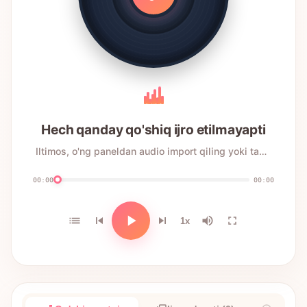
Hech qanday qo'shiq ijro etilmayapti
Iltimos, o'ng paneldan audio import qiling yoki tanlang
00:00
00:00
1x