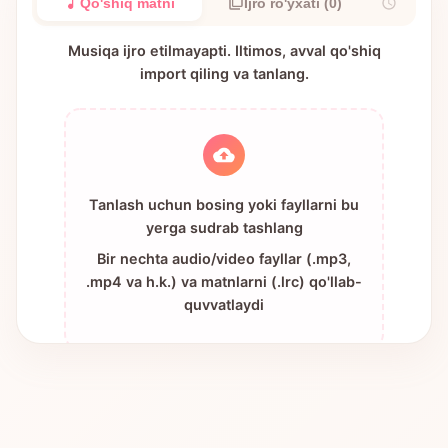
Qo'shiq matni
Ijro ro'yxati (0)
Musiqa ijro etilmayapti. Iltimos, avval qo'shiq
import qiling va tanlang.
Tanlash uchun bosing yoki fayllarni bu
yerga sudrab tashlang
Bir nechta audio/video fayllar (.mp3,
.mp4 va h.k.) va matnlarni (.lrc) qo'llab-
quvvatlaydi