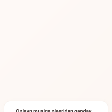
Onlayn musiqa pleeridan qanday