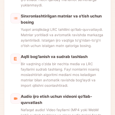
yuklanmaydi.
Sinxronlashtirilgan matnlar va o'tish uchun
bosing
Yuqori aniqlikdagi LRC tahlilini qo'llab-quvvatlaydi.
Matnlar yoritiladi va avtomatik ravishda markazga
aylantiriladi. Istalgan ijro vaqtiga to'g'ridan-to'g'ri
o'tish uchun istalgan matn qatoriga bosing.
Aqlli bog'lanish va sudrab tashlash
Bir vaqtning o'zida bir nechta media va LRC
fayllarini sudrab tashlang. Fayl nomlarini noaniq
moslashtirish algoritmi mediani mos keladigan
matnlar bilan avtomatik ravishda bog'laydi va
import qilishni osonlashtiradi.
Audio ijro etish uchun videoni qo'llab-
quvvatlash
Nafaqat audio! Video fayllarni (MP4 yoki WebM