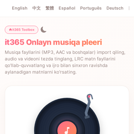
English
中文
繁體
Español
Português
Deutsch
日
it365 Toolbox
it365 Onlayn musiqa pleeri
Musiqa fayllarini (MP3, AAC va boshqalar) import qiling,
audio va videoni tezda tinglang, LRC matn fayllarini
qo'llab-quvvatlang va ijro bilan sinxron ravishda
aylanadigan matnlarni ko'rsating.