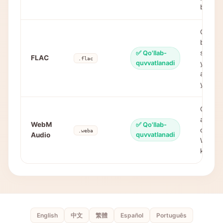
beradi
Omma
bezzud
siqish 
✅ Qo'llab-
FLAC
.flac
quvvatlanadi
yuqori s
audio 
yaxshis
Opus y
audio t
WebM
✅ Qo'llab-
o'z ich
.weba
Audio
quvvatlanadi
WebM
kontey
English
中文
繁體
Español
Português