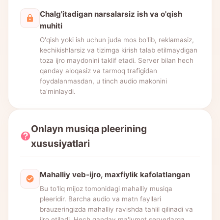
Chalg'itadigan narsalarsiz ish va o'qish
muhiti
O'qish yoki ish uchun juda mos bo'lib, reklamasiz,
kechikishlarsiz va tizimga kirish talab etilmaydigan
toza ijro maydonini taklif etadi. Server bilan hech
qanday aloqasiz va tarmoq trafigidan
foydalanmasdan, u tinch audio makonini
ta'minlaydi.
Onlayn musiqa pleerining
xususiyatlari
Mahalliy veb-ijro, maxfiylik kafolatlangan
Bu to'liq mijoz tomonidagi mahalliy musiqa
pleeridir. Barcha audio va matn fayllari
brauzeringizda mahalliy ravishda tahlil qilinadi va
ijro etiladi. Hech qanday ma'lumot serverlarga