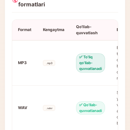
formatlari
Qo'llab-
Format
Kengaytma
Eslatm
quvvatlash
Eng ke
tarqalg
✅ To'liq
deyarli
MP3
qo'llab-
.mp3
brauzer
quvvatlanadi
qurilm
mos ke
Sifat
yo'qot
va siq
✅ Qo'llab-
WAV
.wav
quvvatlanadi
audio, 
odatda
bo'ladi