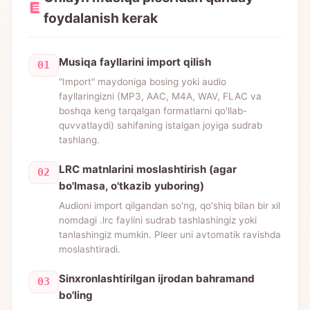
foydalanish kerak
Musiqa fayllarini import qilish
01
"Import" maydoniga bosing yoki audio
fayllaringizni (MP3, AAC, M4A, WAV, FLAC va
boshqa keng tarqalgan formatlarni qo'llab-
quvvatlaydi) sahifaning istalgan joyiga sudrab
tashlang.
LRC matnlarini moslashtirish (agar
02
bo'lmasa, o'tkazib yuboring)
Audioni import qilgandan so'ng, qo'shiq bilan bir xil
nomdagi .lrc faylini sudrab tashlashingiz yoki
tanlashingiz mumkin. Pleer uni avtomatik ravishda
moslashtiradi.
Sinxronlashtirilgan ijrodan bahramand
03
bo'ling