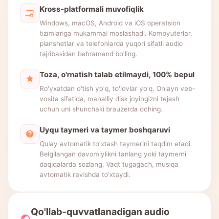
Kross-platformali muvofiqlik
Windows, macOS, Android va iOS operatsion
tizimlariga mukammal moslashadi. Kompyuterlar,
planshetlar va telefonlarda yuqori sifatli audio
tajribasidan bahramand bo'ling.
Toza, o'rnatish talab etilmaydi, 100% bepul
Ro'yxatdan o'tish yo'q, to'lovlar yo'q. Onlayn veb-
vosita sifatida, mahalliy disk joyingizni tejash
uchun uni shunchaki brauzerda oching.
Uyqu taymeri va taymer boshqaruvi
Qulay avtomatik to'xtash taymerini taqdim etadi.
Belgilangan davomiylikni tanlang yoki taymerni
daqiqalarda sozlang. Vaqt tugagach, musiqa
avtomatik ravishda to'xtaydi.
Qo'llab-quvvatlanadigan audio