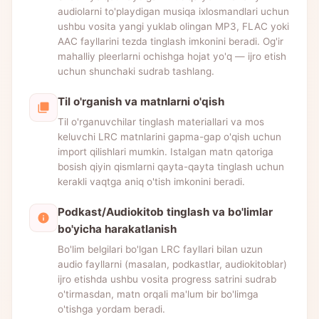
audiolarni to'playdigan musiqa ixlosmandlari uchun
ushbu vosita yangi yuklab olingan MP3, FLAC yoki
AAC fayllarini tezda tinglash imkonini beradi. Og'ir
mahalliy pleerlarni ochishga hojat yo'q — ijro etish
uchun shunchaki sudrab tashlang.
Til o'rganish va matnlarni o'qish
Til o'rganuvchilar tinglash materiallari va mos
keluvchi LRC matnlarini gapma-gap o'qish uchun
import qilishlari mumkin. Istalgan matn qatoriga
bosish qiyin qismlarni qayta-qayta tinglash uchun
kerakli vaqtga aniq o'tish imkonini beradi.
Podkast/Audiokitob tinglash va bo'limlar
bo'yicha harakatlanish
Bo'lim belgilari bo'lgan LRC fayllari bilan uzun
audio fayllarni (masalan, podkastlar, audiokitoblar)
ijro etishda ushbu vosita progress satrini sudrab
o'tirmasdan, matn orqali ma'lum bir bo'limga
o'tishga yordam beradi.