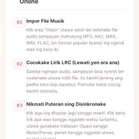
Online
Impor File Musik
01
Klik area "Impor" utawa seret lan selehake file
audio sampeyan (ndhukung MP3, AAC, M4A,
WAV, FLAC, lan format populer liyane) ing ngendi
wae ing kaca iki.
Cocokake Lirik LRC (Lewati yen ora ana)
02
Sawise ngimpor audio, sampeyan bisa nyeret lan
nyelehake utawa milih file .lrc kanthi jeneng sing
padha karo lagu kasebut. Pamuter bakal cocog
kanthi otomatis.
Nikmati Puteran sing Disinkronake
03
Klik lagu ing dhaptar lagu kanggo miwiti. Klik baris
lirik apa wae kanggo nggoleki wektu tartamtu,
utawa gunakake trabasan (Spasi kanggo
Muter/Pause, panah kanggo nggoleki utawa