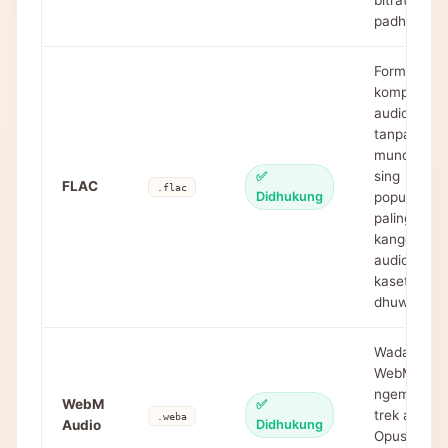
bitrate sing
padha
Format
kompresi
audio
tanpa
mundhut
sing
✅
FLAC
.flac
Didhukung
populer,
paling apik
kanggo
audio
kasetyan
dhuwur
Wadah
WebM sing
ngemot
WebM
✅
trek audio
.weba
Audio
Didhukung
Opus