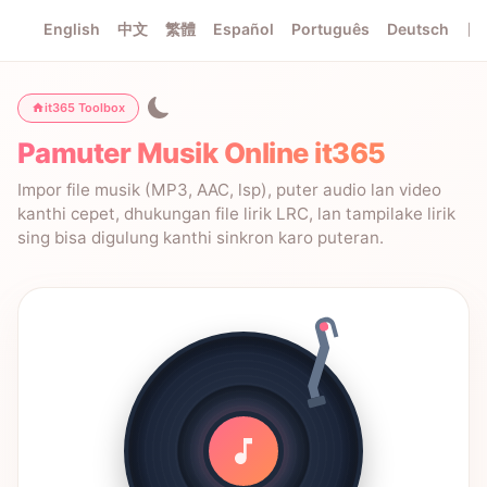
English
中文
繁體
Español
Português
Deutsch
日
it365 Toolbox
Pamuter Musik Online it365
Impor file musik (MP3, AAC, lsp), puter audio lan video
kanthi cepet, dhukungan file lirik LRC, lan tampilake lirik
sing bisa digulung kanthi sinkron karo puteran.