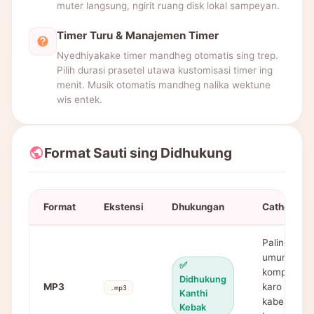
muter langsung, ngirit ruang disk lokal sampeyan.
Timer Turu & Manajemen Timer
Nyedhiyakake timer mandheg otomatis sing trep.
Pilih durasi prasetel utawa kustomisasi timer ing
menit. Musik otomatis mandheg nalika wektune
wis entek.
Format Sauti sing Didhukung
Format
Ekstensi
Dhukungan
Cathetan
Paling
umum,
✅
kompatibel
Didhukung
MP3
karo meh
.mp3
Kanthi
kabeh
Kebak