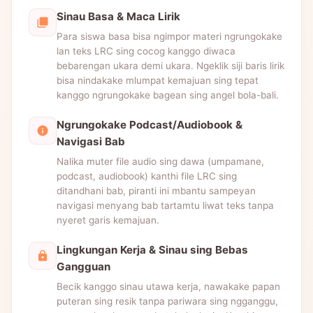
Sinau Basa & Maca Lirik
Para siswa basa bisa ngimpor materi ngrungokake
lan teks LRC sing cocog kanggo diwaca
bebarengan ukara demi ukara. Ngeklik siji baris lirik
bisa nindakake mlumpat kemajuan sing tepat
kanggo ngrungokake bagean sing angel bola-bali.
Ngrungokake Podcast/Audiobook &
Navigasi Bab
Nalika muter file audio sing dawa (umpamane,
podcast, audiobook) kanthi file LRC sing
ditandhani bab, piranti ini mbantu sampeyan
navigasi menyang bab tartamtu liwat teks tanpa
nyeret garis kemajuan.
Lingkungan Kerja & Sinau sing Bebas
Gangguan
Becik kanggo sinau utawa kerja, nawakake papan
puteran sing resik tanpa pariwara sing ngganggu,