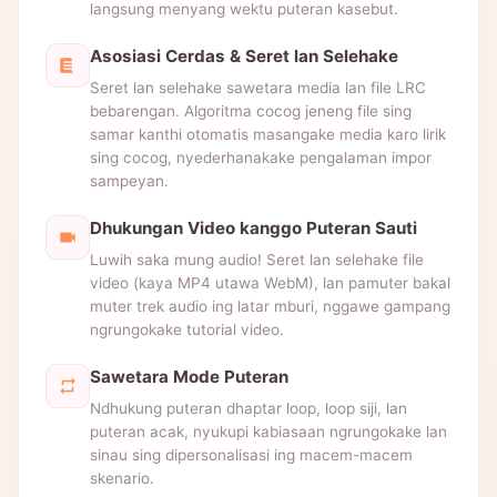
langsung menyang wektu puteran kasebut.
Asosiasi Cerdas & Seret lan Selehake
Seret lan selehake sawetara media lan file LRC
bebarengan. Algoritma cocog jeneng file sing
samar kanthi otomatis masangake media karo lirik
sing cocog, nyederhanakake pengalaman impor
sampeyan.
Dhukungan Video kanggo Puteran Sauti
Luwih saka mung audio! Seret lan selehake file
video (kaya MP4 utawa WebM), lan pamuter bakal
muter trek audio ing latar mburi, nggawe gampang
ngrungokake tutorial video.
Sawetara Mode Puteran
Ndhukung puteran dhaptar loop, loop siji, lan
puteran acak, nyukupi kabiasaan ngrungokake lan
sinau sing dipersonalisasi ing macem-macem
skenario.