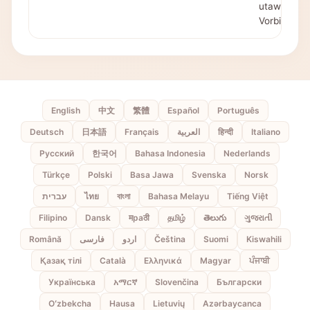
utawa
Vorbis
English
中文
繁體
Español
Português
Deutsch
日本語
Français
العربية
हिन्दी
Italiano
Русский
한국어
Bahasa Indonesia
Nederlands
Türkçe
Polski
Basa Jawa
Svenska
Norsk
עברית
ไทย
বাংলা
Bahasa Melayu
Tiếng Việt
Filipino
Dansk
मраठी
தமிழ்
తెలుగు
ગુજરાતી
Română
فارسی
اردو
Čeština
Suomi
Kiswahili
Қазақ тілі
Català
Ελληνικά
Magyar
ਪੰਜਾਬੀ
Українська
አማርኛ
Slovenčina
Български
Oʻzbekcha
Hausa
Lietuvių
Azərbaycanca