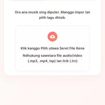
Ora ana musik sing diputer. Mangga impor lan
pilih lagu dhisik.
Klik kanggo Pilih utawa Seret File Kene
Ndhukung sawetara file audio/video
(.mp3, .mp4, lsp) lan lirik (.lrc)