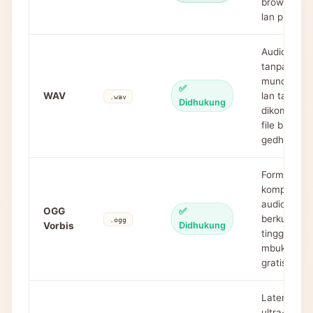
browser
lan piranti
Audio
tanpa
mundhut
✅
WAV
lan tanpa
.wav
Didhukung
dikompres,
file biasane
gedhe
Format
kompresi
audio
OGG
✅
berkualitas
.ogg
Vorbis
Didhukung
tinggi sing
mbukak lan
gratis
Latensi
ultra-