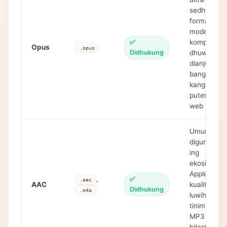
sedheng,
format
modern
kompresi
✅
Opus
.opus
Didhukung
dhuwur,
dianjurake
banget
kanggo
puteran
web
Umume
digunakake
ing
ekosistem
Apple,
,
✅
.aac
AAC
kualitas
Didhukung
.m4a
luwih apik
tinimbang
MP3 ing