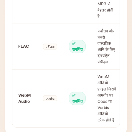
MP3 से
बेहतर होती
है
सर्वोत्तम और
सबसे
वास्तविक
✅
FLAC
.flac
समर्थित
ध्वनि के लिए
दोषरहित
संपीड़न
WebM
ऑडियो
फ़ाइल जिसमें
WebM
आमतौर पर
✅
.weba
Audio
समर्थित
Opus या
Vorbis
ऑडियो
ट्रैक होते हैं