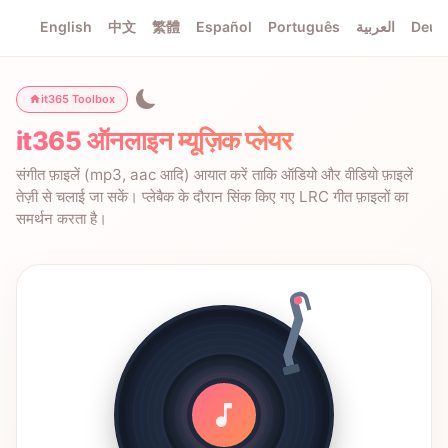
English
中文
繁體
Español
Português
العربية
Deut
it365 Toolbox
it365 ऑनलाइन म्यूज़िक प्लेयर
संगीत फ़ाइलें (mp3, aac आदि) आयात करें ताकि ऑडियो और वीडियो फ़ाइलें
तेज़ी से चलाई जा सकें। प्लेबैक के दौरान सिंक किए गए LRC गीत फ़ाइलों का
समर्थन करता है।