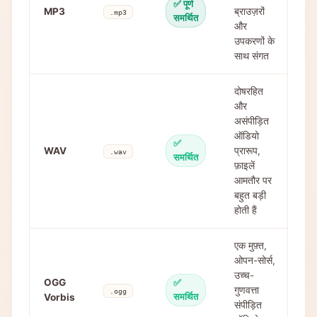
✅ पूर्ण
MP3
ब्राउज़रों
.mp3
समर्थित
और
उपकरणों के
साथ संगत
दोषरहित
और
असंपीड़ित
ऑडियो
✅
WAV
प्रारूप,
.wav
समर्थित
फ़ाइलें
आमतौर पर
बहुत बड़ी
होती हैं
एक मुफ़्त,
ओपन-सोर्स,
उच्च-
OGG
✅
गुणवत्ता
.ogg
Vorbis
समर्थित
संपीड़ित