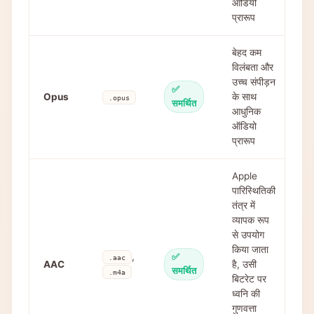
ऑडियो
प्रारूप
बेहद कम
विलंबता और
उच्च संपीड़न
✅
Opus
के साथ
.opus
समर्थित
आधुनिक
ऑडियो
प्रारूप
Apple
पारिस्थितिकी
तंत्र में
व्यापक रूप
से उपयोग
किया जाता
,
✅
.aac
AAC
है, उसी
समर्थित
.m4a
बिटरेट पर
ध्वनि की
गुणवत्ता