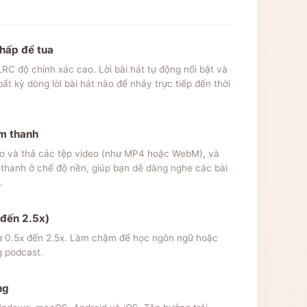
Nhấp để tua
LRC độ chính xác cao. Lời bài hát tự động nổi bật và
t kỳ dòng lời bài hát nào để nhảy trực tiếp đến thời
âm thanh
éo và thả các tệp video (như MP4 hoặc WebM), và
 thanh ở chế độ nền, giúp bạn dễ dàng nghe các bài
.
 đến 2.5x)
 từ 0.5x đến 2.5x. Làm chậm để học ngôn ngữ hoặc
g podcast.
ng