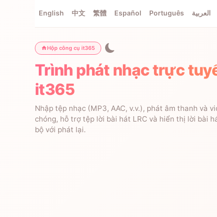
English
中文
繁體
Español
Português
العربية
Hộp công cụ it365
Trình phát nhạc trực tuy
it365
Nhập tệp nhạc (MP3, AAC, v.v.), phát âm thanh và v
chóng, hỗ trợ tệp lời bài hát LRC và hiển thị lời bài 
bộ với phát lại.