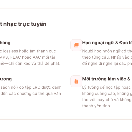
t nhạc trực tuyến
chóng
Học ngoại ngữ & Đọc lờ
c lossless hoặc âm thanh cục
Người học ngôn ngữ có th
 MP3, FLAC hoặc AAC mới tải
theo từng câu. Nhấp vào b
 nề—chỉ cần kéo và thả để phát.
để nghe đi nghe lại các p
hương
Môi trường làm việc &
, sách nói) có tệp LRC được đánh
Lý tưởng để học tập hoặc 
 đến các chương cụ thể qua văn
không quảng cáo, không g
tác với máy chủ và không
thanh yên tĩnh.