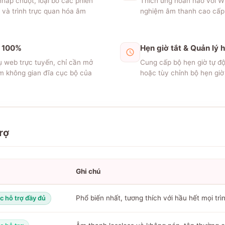
hấp chuột, loại bỏ các phiền
Thích ứng hoàn hảo với W
 và trình trực quan hóa âm
nghiệm âm thanh cao cấp t
í 100%
Hẹn giờ tắt & Quản lý 
ụ web trực tuyến, chỉ cần mở
Cung cấp bộ hẹn giờ tự độn
iệm không gian đĩa cục bộ của
hoặc tùy chỉnh bộ hẹn giờ
rợ
Ghi chú
Phổ biến nhất, tương thích với hầu hết mọi trìn
 hỗ trợ đầy đủ