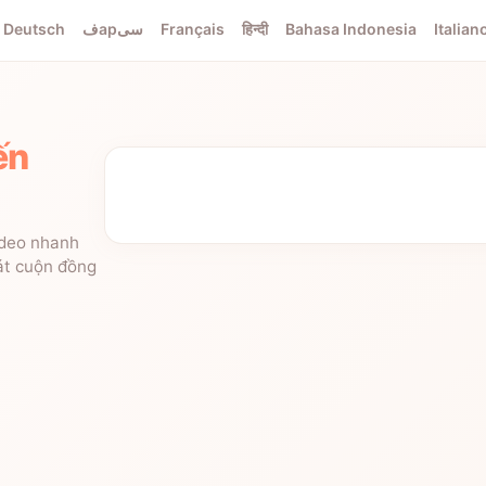
Deutsch
فарسی
Français
हिन्दी
Bahasa Indonesia
Italian
ến
ideo nhanh
hát cuộn đồng