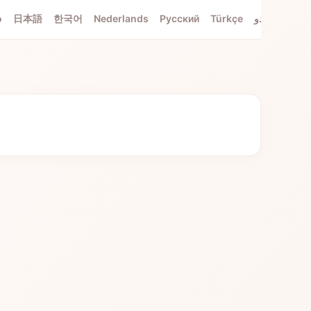
o
日本語
한국어
Nederlands
Русский
Türkçe
اردو
Tiếng 