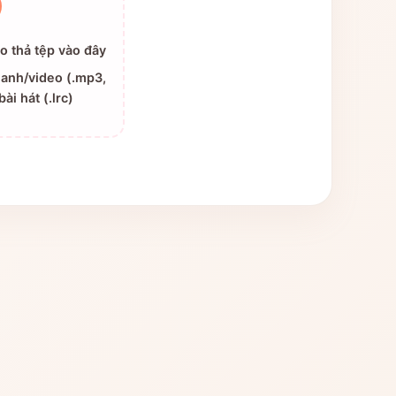
 thả tệp vào đây
hanh/video (.mp3,
bài hát (.lrc)