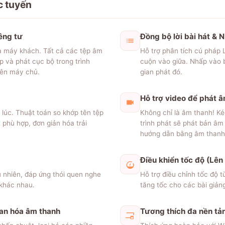
c tuyến
êng tư
Đồng bộ lời bài hát & 
ía máy khách. Tất cả các tệp âm
Hỗ trợ phân tích cú pháp 
p và phát cục bộ trong trình
cuộn vào giữa. Nhấp vào bấ
lên máy chủ.
gian phát đó.
Hỗ trợ video để phát 
lúc. Thuật toán so khớp tên tệp
Không chỉ là âm thanh! K
t phù hợp, đơn giản hóa trải
trình phát sẽ phát bản âm
hướng dẫn bằng âm thanh
Điều khiển tốc độ (Lên
u nhiên, đáp ứng thói quen nghe
Hỗ trợ điều chỉnh tốc độ
 khác nhau.
tăng tốc cho các bài giản
uan hóa âm thanh
Tương thích đa nền tả