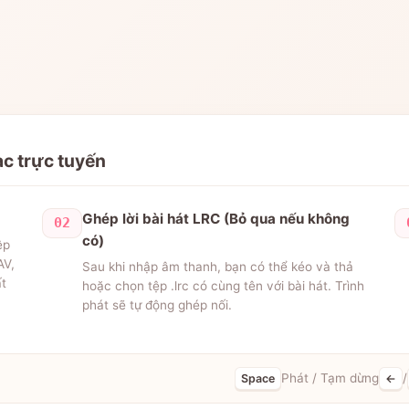
c trực tuyến
Ghép lời bài hát LRC (Bỏ qua nếu không
02
có)
ệp
AV,
Sau khi nhập âm thanh, bạn có thể kéo và thả
ất
hoặc chọn tệp .lrc có cùng tên với bài hát. Trình
phát sẽ tự động ghép nối.
Phát / Tạm dừng
/
Space
←