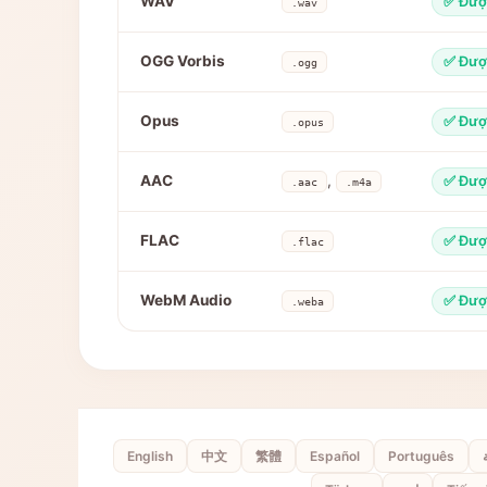
WAV
✅ Đượ
.wav
OGG Vorbis
✅ Đượ
.ogg
Opus
✅ Đượ
.opus
AAC
,
✅ Đượ
.aac
.m4a
FLAC
✅ Đượ
.flac
WebM Audio
✅ Đượ
.weba
English
中文
繁體
Español
Português