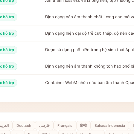
Âm thanh lossless và không nén, tệp thường c
c hỗ trợ
Định dạng nén âm thanh chất lượng cao mở v
c hỗ trợ
Định dạng hiện đại độ trễ cực thấp, độ nén cao
c hỗ trợ
Được sử dụng phổ biến trong hệ sinh thái Appl
c hỗ trợ
Định dạng nén âm thanh không tổn hao phổ bi
c hỗ trợ
Container WebM chứa các bản âm thanh Opus
c hỗ trợ
العربية
Deutsch
فارسی
Français
हिन्दी
Bahasa Indonesia