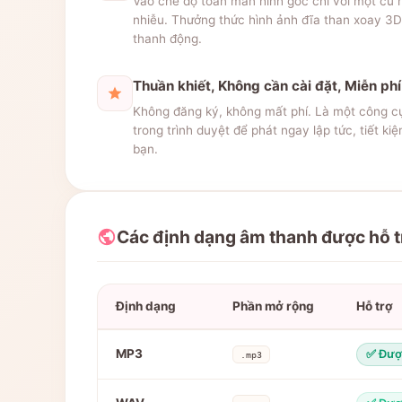
Vào chế độ toàn màn hình gốc chỉ với một cú n
nhiễu. Thưởng thức hình ảnh đĩa than xoay 3D
thanh động.
Thuần khiết, Không cần cài đặt, Miễn ph
Không đăng ký, không mất phí. Là một công c
trong trình duyệt để phát ngay lập tức, tiết k
bạn.
Các định dạng âm thanh được hỗ t
Định dạng
Phần mở rộng
Hỗ trợ
MP3
✅ Được
.mp3