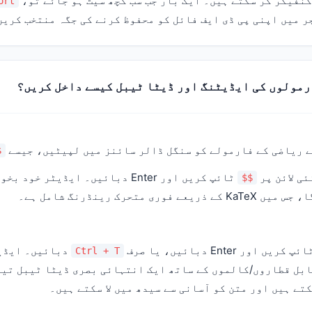
نفیگر کر سکتے ہیں۔ ایک بار جب سب کچھ سیٹ ہو جائے تو،
ort
ر میں اپنی پی ڈی ایف فائل کو محفوظ کرنے کی جگہ منتخب کریں
نے ریاضی کے فارمولے کو سنگل ڈالر سائنز میں لپیٹیں، جیسے
2$
ئی لائن پر
ٹائپ کریں اور Enter دبائیں۔ ایڈیٹر 
$$
ری متحرک رینڈرنگ شامل ہے۔
پ کریں اور Enter دبائیں، یا صرف
دبائیں۔ ایڈیٹ
Ctrl + T
ابل قطاروں/کالموں کے ساتھ ایک انتہائی بصری ڈیٹا ٹیبل تیا
تے ہیں اور متن کو آسانی سے سیدھ میں لا سکتے ہیں۔