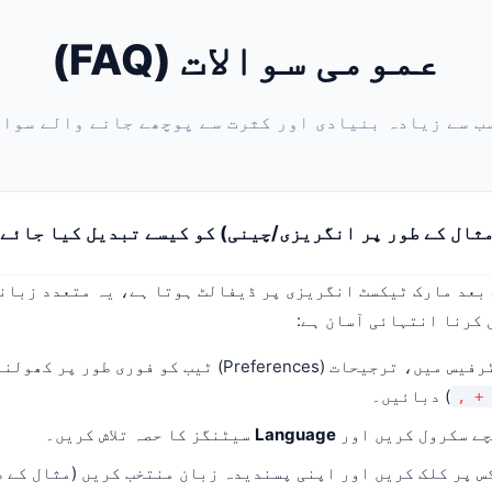
عمومی سوالات (FAQ)
ب سے زیادہ بنیادی اور کثرت سے پوچھے جانے والے سوال
ثال کے طور پر انگریزی/چینی) کو کیسے تبدیل کیا جائے
بعد مارک ٹیکسٹ انگریزی پر ڈیفالٹ ہوتا ہے، یہ متعدد زبان
 کرنا انتہائی آسان ہے:
Preferen) ٹیب کو فوری طور پر کھولنے کے لیے
) دبائیں۔
چے سکرول کریں اور
Language
سیٹنگز کا حصہ تلاش کریں۔
س پر کلک کریں اور اپنی پسندیدہ زبان منتخب کریں (مثال کے 