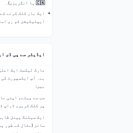
🇨🇳
یا انگریزی)۔
ایک بار کلک کرنے کے 
ایپلیکیشن کو ری اسٹ
ایڈیٹر سے پی ڈی ا
ہے۔ آپ ایکسپورٹ کی 
ہیں:
سب سے پہلے، اپنی ما
پر کلک کریں، ڈراپ ڈ
ایک سیٹنگ پینل ظاہر 