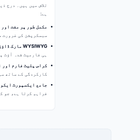
تلاش میں ہیں۔ درج ذی
ہے:
مکمل طور پر مفت اور 
سبسکرپشن کی ضرورت س
WYSIWYG مارک ڈاؤن ایڈیٹر
ہی فارمیٹ شدہ آؤٹ پٹ
کراس پلیٹ فارم اور 
کارکردگی کے ساتھ سپ
جامع ایکسپورٹ ایکو 
فراہم کرتا ہے، جو ک