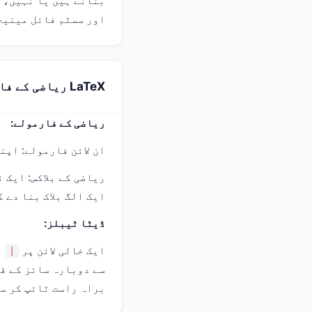
بنانے ہیں یا نہیں، ک
اور سسٹم فائل مینیج
LaTeX ریاضی کے فارمولوں کی ایڈیٹنگ اور ڈیٹا ٹیبل کیسے داخل کریں؟
ریاضی کے فارمولے:
ان لائن فارمولے: اپ
ریاضی کے بلاکس: ایک ن
ایک الگ بلاک بنا دے گا، جس میں KaTeX کے ذریعے فو
ڈیٹا ٹیبلز:
ایک خالی لائن پر
ٹائ
|
سے دوبارہ سائز کے ق
براہ راست ٹائپ کر سک