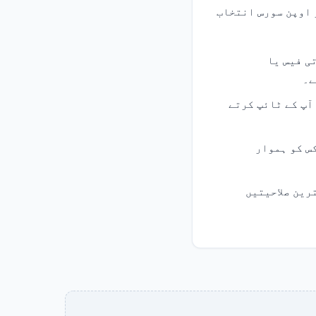
 اوپن سورس انتخاب
تی فیس یا
ے۔
 آپ کے ٹائپ کرتے
س کو ہموار
رین صلاحیتیں