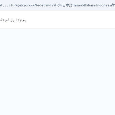
हि
Bahasa Indonesia
Italiano
日本語
한국어
Nederlands
Русский
Türkçe
اردو
ệt
ہوم
ڈاؤن لوڈ
گا