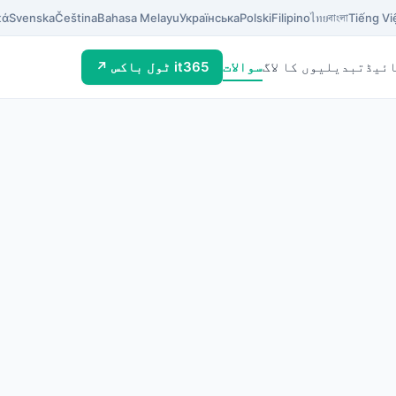
κά
Svenska
Čeština
Bahasa Melayu
Українська
Polski
Filipino
ไทย
বাংলা
Tiếng Vi
ئیڈ
تبدیلیوں کا لاگ
سوالات
it365 ٹول باکس ↗