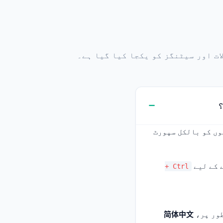
ات اور سیٹنگز کو یکجا کیا گیا ہے۔
؟
وں کو بالکل سپورٹ
Ctrl +
طور پر،
简体中文