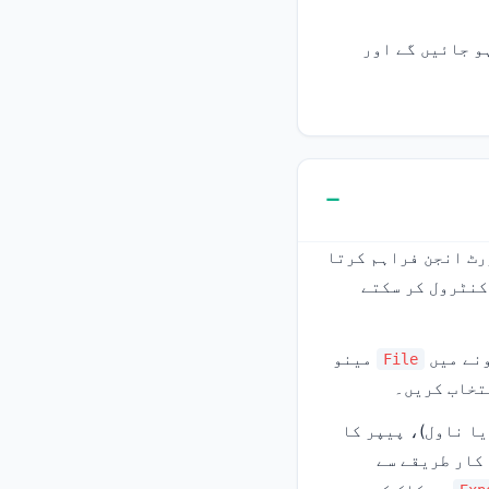
و جائیں گے اور
بغیر (lossless) پی ڈی ایف ایکسپورٹ انجن فراہم کرتا
کنٹرول کر سکتے
ونے میں
مینو
File
تخاب کریں۔
یا ناول)، پیپر کا
 خود کار طریقے سے