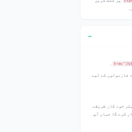
پر کلک کریں
Exp
۔
۔
$E=mc^
خود بخود فارمولوں کے لیے
ر خود کار طریقے
ر کرے گا جہاں آپ