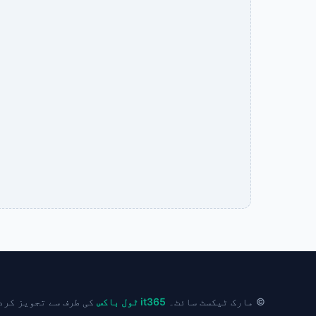
© مارک ٹیکسٹ سائٹ۔
it365 ٹول باکس
کی طرف سے تجویز کرد