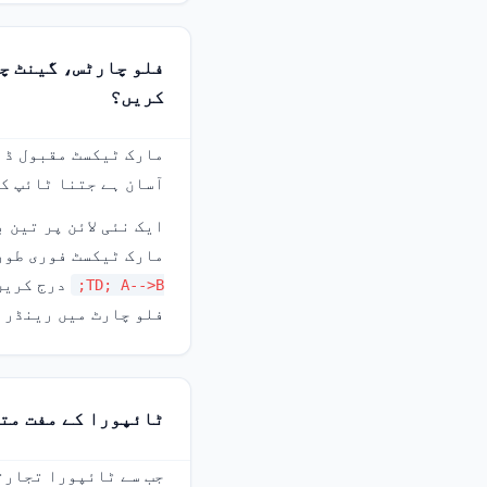
کریں؟
مارک ٹیکسٹ مقبول ڈ
آسان ہے جتنا ٹائپ کر
ایک نئی لائن پر تین 
مارک ٹیکسٹ فوری طور پر گر
درج کریں،
TD; A-->B;
فلو چارٹ میں رینڈر ک
ٹائپورا کے مفت متب
جب سے ٹائپورا تجارتی