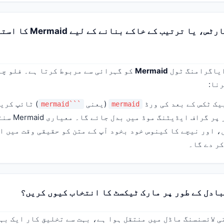
فلو چارٹس، گینٹ چارٹس، یا ترتیب ک
ایاگرامنگ ٹول
Mermaid
کو گہرائی سے مربوط کرتا ہے۔ فلو چا
نا:
بیک ٹکس کے بعد کی ورڈ
(یعنی
```mermaid
mermaid
اف ایڈیٹنگ موڈ میں بدل جائے گا۔ معیاری Mermaid سنٹیکس جیسے
 اور نیچے کا کینوس خود بخود آپ کے متن کو حقیقی وقت میں ا
ر دے گا۔
ادل کے طور پر مارک ٹیکسٹ کا انتخاب کیوں کریں؟
 لائسنسنگ ماڈل میں منتقل ہوا ہے، بہت سے تخلیق کار ایک بہ