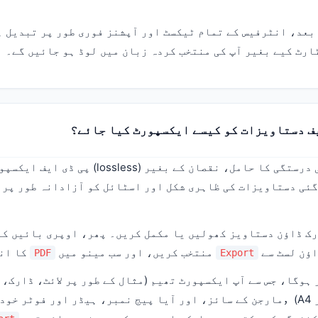
بعد، انٹرفیس کے تمام ٹیکسٹ اور آپشنز فوری طور پر تبدیل ہ
ارٹ کیے بغیر آپ کی منتخب کردہ زبان میں لوڈ ہو جائیں گے۔
یف دستاویزات کو کیسے ایکسپورٹ کیا جائے؟
مارک ٹیکسٹ ایک اعلیٰ درستگی کا حامل، نقصان کے 
گئی دستاویزات کی ظاہری شکل اور اسٹائل کو آزادانہ طور پر 
رک ڈاؤن دستاویز کھولیں یا مکمل کریں۔ پھر، اوپری بائیں ک
اؤن لسٹ سے
منتخب کریں، اور سب مینو میں
کا ان
PDF
Export
ہوگا، جس سے آپ ایکسپورٹ تھیم (مثال کے طور پر لائٹ، ڈارک، 
سائز (مثال کے طور پر A4)，مارجن کے سائز، اور آیا پیج نمبر، ہیڈر اور فوٹر