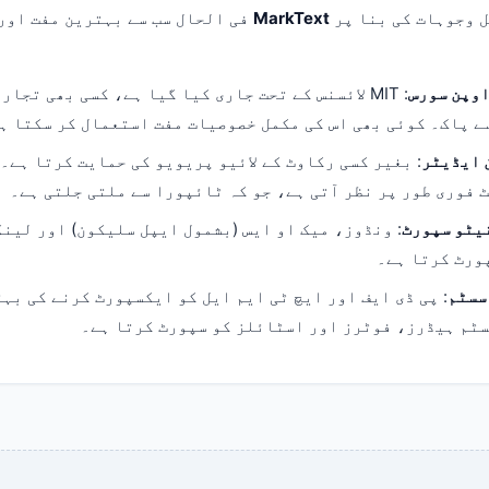
ل وجوہات کی بنا پر
MarkText
فی الحال سب سے بہترین مفت اور
اوپن سورس
: MIT لائسنس کے تحت جاری کیا گیا ہے، کسی بھی تجار
ے پاک۔ کوئی بھی اس کی مکمل خصوصیات مفت استعمال کر سکتا ہ
: بغیر کسی رکاوٹ کے لائیو پریویو کی حمایت کرتا ہے۔
 فوری طور پر نظر آتی ہے، جو کہ ٹائپورا سے ملتی جلتی ہے۔
نیٹو سپورٹ
: ونڈوز، میک او ایس (بشمول ایپل سلیکون) اور لینک
ورٹ کرتا ہے۔
سسٹم
: پی ڈی ایف اور ایچ ٹی ایم ایل کو ایکسپورٹ کرنے کی بہت
سٹم ہیڈرز، فوٹرز اور اسٹائلز کو سپورٹ کرتا ہے۔