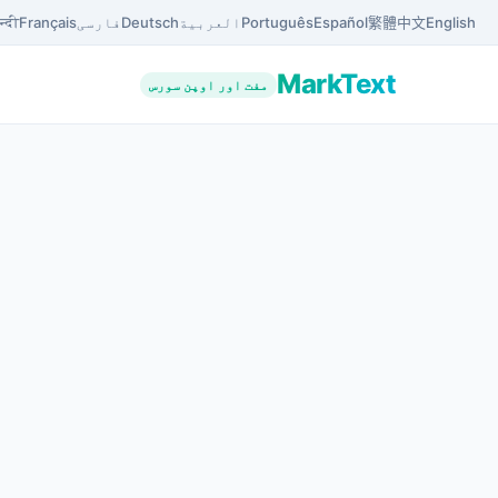
English
中文
繁體
Español
Português
العربية
Deutsch
فارسی
Français
न्दी
MarkText
مفت اور اوپن سورس