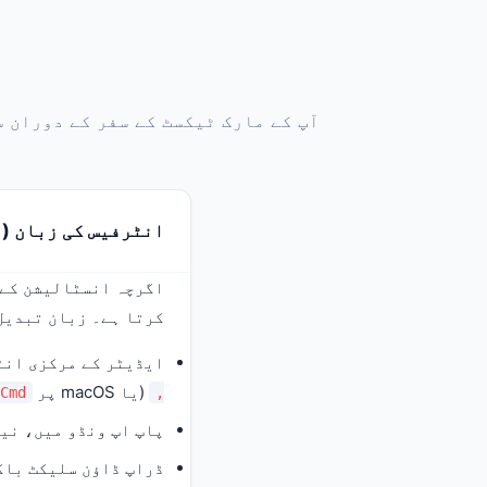
آپ کے مارک ٹیکسٹ کے سفر کے دوران س
انٹرفیس کی زبان (م
اگرچہ انسٹالیشن کے 
کرتا ہے۔ زبان تبدیل
ایڈیٹر کے مرکزی انٹرفیس میں، ترجیحات (ces
(یا macOS پر
Cmd + ,
,
پاپ اپ ونڈو میں، نی
ڈراپ ڈاؤن سلیکٹ باک