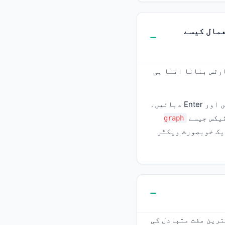
ے خاکے بنانے کے لیے Mermaid کا استعمال کیسے
رٹس بنانا اتنا ہی
) ٹائپ کریں اور Enter دبائیں۔
graph
یک خوبصورت ویکٹر
ترین مفت متبادل کی