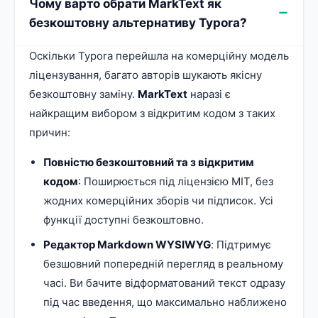
Чому варто обрати MarkText як
безкоштовну альтернативу Typora?
Оскільки Typora перейшла на комерційну модель
ліцензування, багато авторів шукають якісну
безкоштовну заміну.
MarkText
наразі є
найкращим вибором з відкритим кодом з таких
причин:
Повністю безкоштовний та з відкритим
кодом
: Поширюється під ліцензією MIT, без
жодних комерційних зборів чи підписок. Усі
функції доступні безкоштовно.
Редактор Markdown WYSIWYG
: Підтримує
безшовний попередній перегляд в реальному
часі. Ви бачите відформатований текст одразу
під час введення, що максимально наближено