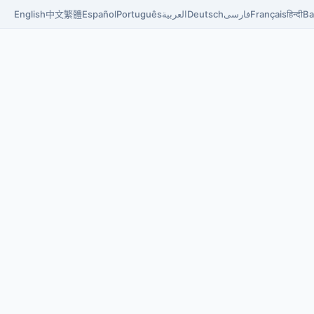
English
中文
繁體
Español
Português
العربية
Deutsch
فارسی
Français
हिन्दी
Ba