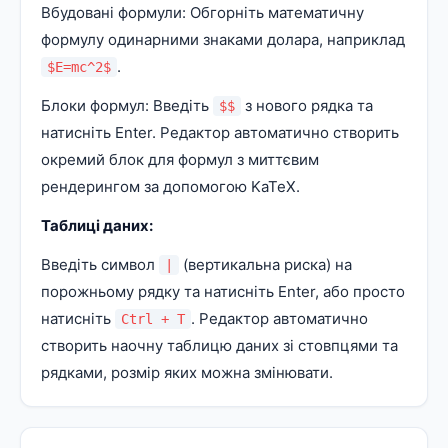
Вбудовані формули: Обгорніть математичну
формулу одинарними знаками долара, наприклад
.
$E=mc^2$
Блоки формул: Введіть
з нового рядка та
$$
натисніть Enter. Редактор автоматично створить
окремий блок для формул з миттєвим
рендерингом за допомогою KaTeX.
Таблиці даних:
Введіть символ
(вертикальна риска) на
|
порожньому рядку та натисніть Enter, або просто
натисніть
. Редактор автоматично
Ctrl + T
створить наочну таблицю даних зі стовпцями та
рядками, розмір яких можна змінювати.