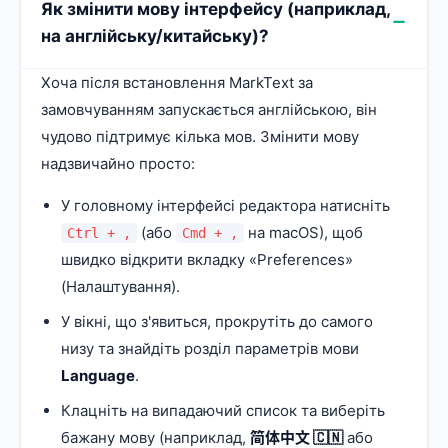
Як змінити мову інтерфейсу (наприклад,
на англійську/китайську)?
Хоча після встановлення MarkText за
замовчуванням запускається англійською, він
чудово підтримує кілька мов. Змінити мову
надзвичайно просто:
У головному інтерфейсі редактора натисніть
(або
на macOS), щоб
Ctrl + ,
Cmd + ,
швидко відкрити вкладку «Preferences»
(Налаштування).
У вікні, що з'явиться, прокрутіть до самого
низу та знайдіть розділ параметрів мови
Language
.
Клацніть на випадаючий список та виберіть
бажану мову (наприклад,
简体中文 🇨🇳
або