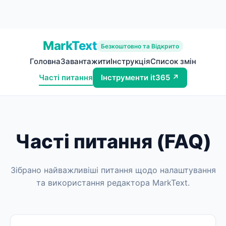
MarkText
Безкоштовно та Відкрито
Головна
Завантажити
Інструкція
Список змін
Часті питання
Інструменти it365 ↗
Часті питання (FAQ)
Зібрано найважливіші питання щодо налаштування
та використання редактора MarkText.