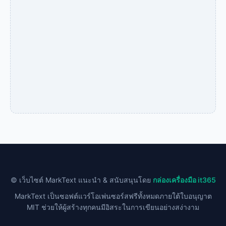
© เว็บไซต์ MarkText แนะนำ & สนับสนุนโดย
กล่องเครื่องมือ it365
MarkText เป็นซอฟต์แวร์โอเพ่นซอร์สฟรีทั้งหมดภายใต้ใบอนุญาต
MIT ช่วยให้ผู้สร้างทุกคนมีอิสระในการเขียนอย่างสง่างาม