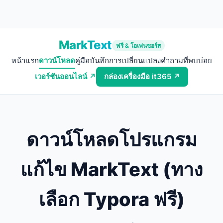
MarkText
ฟรี & โอเพ่นซอร์ส
หน้าแรก
ดาวน์โหลด
คู่มือ
บันทึกการเปลี่ยนแปลง
คำถามที่พบบ่อย
เวอร์ชันออนไลน์ ↗
กล่องเครื่องมือ it365 ↗
ดาวน์โหลดโปรแกรม
แก้ไข MarkText (ทาง
เลือก Typora ฟรี)