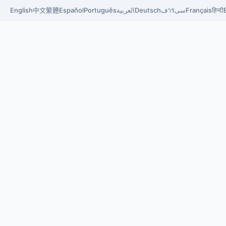
English
中文
繁體
Español
Português
العربية
Deutsch
فารسی
Français
हिन्दी