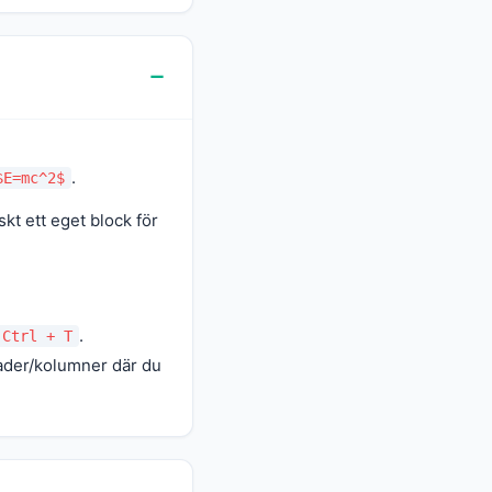
.
$E=mc^2$
kt ett eget block för
.
Ctrl + T
ader/kolumner där du