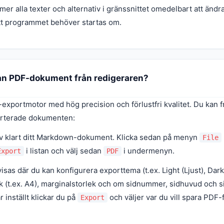
er alla texter och alternativ i gränssnittet omedelbart att ändr
att programmet behöver startas om.
an PDF-dokument från redigeraren?
xportmotor med hög precision och förlustfri kvalitet. Du kan fr
orterade dokumenten:
riv klart ditt Markdown-dokument. Klicka sedan på menyn
File
i listan och välj sedan
i undermenyn.
Export
PDF
visas där du kan konfigurera exporttema (t.ex. Light (Ljust), Dark
ek (t.ex. A4), marginalstorlek och om sidnummer, sidhuvud och s
r inställt klickar du på
och väljer var du vill spara PDF-
Export