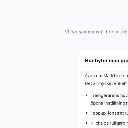
Vi har sammanställt de vikti
Hur byter man grä
Även om MarkText som 
Det är mycket enkelt 
I redigerarens huv
öppna inställnings
I popup-fönstret ru
Klicka på rullgard