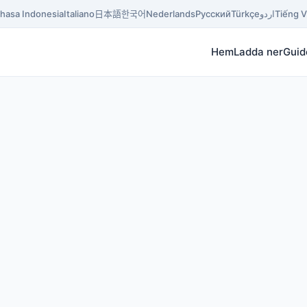
hasa Indonesia
Italiano
日本語
한국어
Nederlands
Русский
Türkçe
اردو
Tiếng V
Hem
Ladda ner
Guid