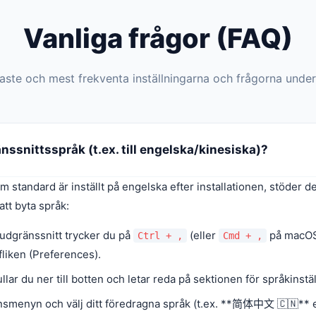
Vanliga frågor (FAQ)
gaste och mest frekventa inställningarna och frågorna unde
nssnittsspråk (t.ex. till engelska/kinesiska)?
standard är inställt på engelska efter installationen, stöder det
att byta språk:
udgränssnitt trycker du på
(eller
på macOS)
Ctrl + ,
Cmd + ,
fliken (Preferences).
llar du ner till botten och letar reda på sektionen för språkinstäl
insmenyn och välj ditt föredragna språk (t.ex. **简体中文 🇨🇳** el