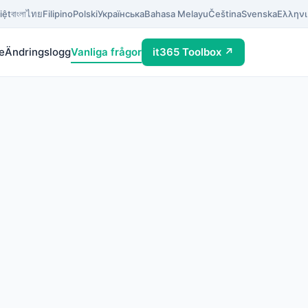
iệt
বাংলা
ไทย
Filipino
Polski
Українська
Bahasa Melayu
Čeština
Svenska
Ελληνι
e
Ändringslogg
Vanliga frågor
it365 Toolbox ↗