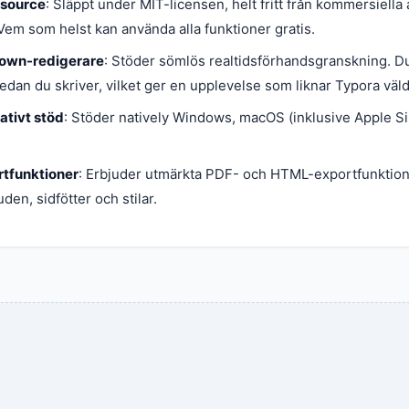
 source
: Släppt under MIT-licensen, helt fritt från kommersiella a
em som helst kan använda alla funktioner gratis.
wn-redigerare
: Stöder sömlös realtidsförhandsgranskning. D
medan du skriver, vilket ger en upplevelse som liknar Typora väl
ativt stöd
: Stöder natively Windows, macOS (inklusive Apple Si
tfunktioner
: Erbjuder utmärkta PDF- och HTML-exportfunktion
en, sidfötter och stilar.