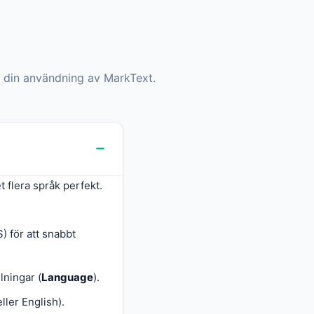
r din användning av MarkText.
 flera språk perfekt.
 för att snabbt
lningar (
Language
).
ler English).