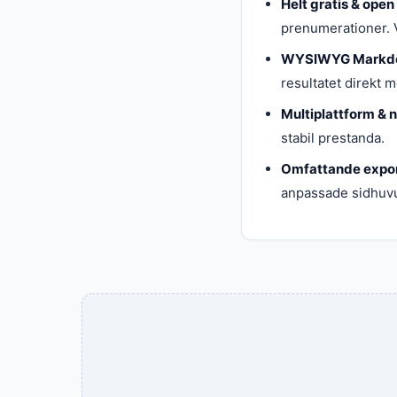
Helt gratis & open
prenumerationer. V
WYSIWYG Markdo
resultatet direkt 
Multiplattform & n
stabil prestanda.
Omfattande expor
anpassade sidhuvud