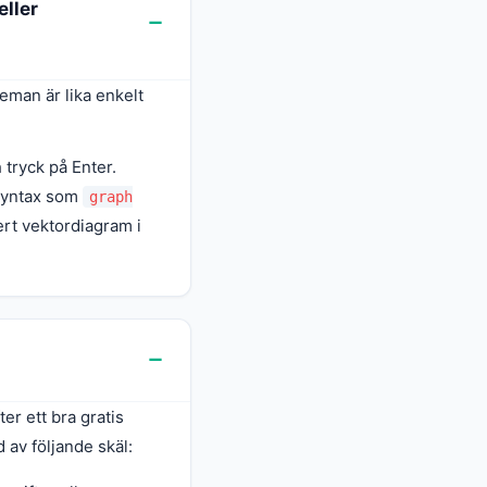
ller
heman är lika enkelt
 tryck på Enter.
-syntax som
graph
kert vektordiagram i
er ett bra gratis
 av följande skäl: