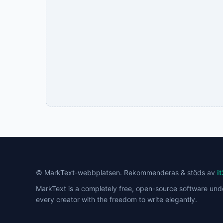
© MarkText-webbplatsen. Rekommenderas & stöds av
i
MarkText is a completely free, open-source software und
every creator with the freedom to write elegantly.