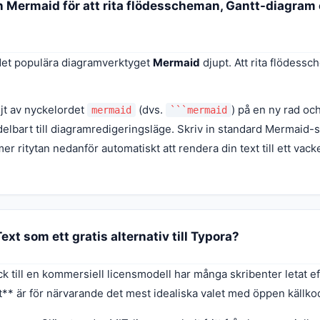
Mermaid för att rita flödesscheman, Gantt-diagram e
det populära diagramverktyget
Mermaid
djupt. Att rita flödessc
ljt av nyckelordet
(dvs.
) på en ny rad och
mermaid
```mermaid
elbart till diagramredigeringsläge. Skriv in standard Mermaid
er ritytan nedanför automatiskt att rendera din text till ett vac
ext som ett gratis alternativ till Typora?
 till en kommersiell licensmodell har många skribenter letat eft
t** är för närvarande det mest idealiska valet med öppen källkod