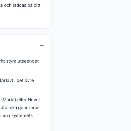
as och laddas på ditt
itt styra utseendet
(Arkiv) i det övre
 (Mörkt) eller Novel
idfot ska genereras
filen i systemets