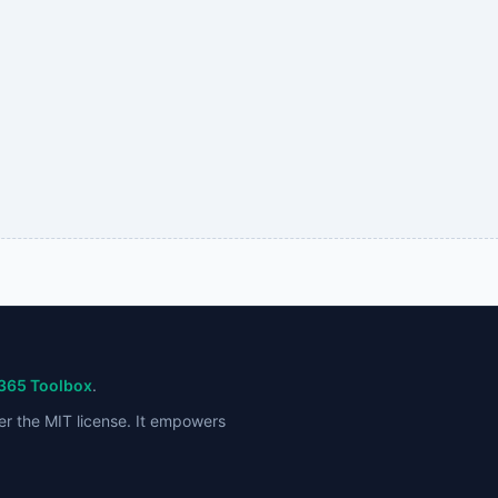
t365 Toolbox
.
er the MIT license. It empowers