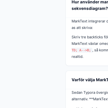
Hur använder man 
sekvensdiagram?
MarkText integrerar 
as att skriva:
Skriv tre backticks fö
MarkText växlar omed
, så komm
TD; A-->B;
realtid.
Varför välja MarkT
Sedan Typora övergick
alternativ. **MarkTex