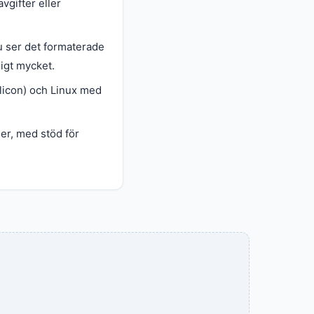
vgifter eller
u ser det formaterade
digt mycket.
licon) och Linux med
er, med stöd för