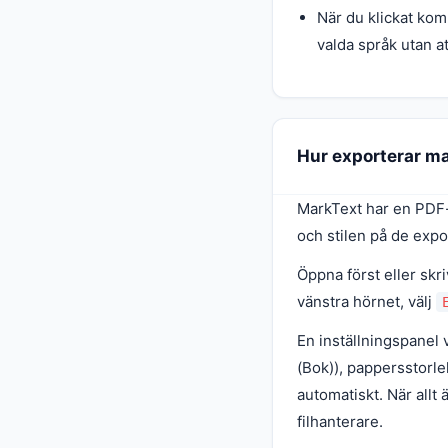
När du klickat komm
valda språk utan 
Hur exporterar m
MarkText har en PDF-e
och stilen på de exp
Öppna först eller sk
vänstra hörnet, välj
En inställningspanel 
(Bok)), pappersstorl
automatiskt. När allt ä
filhanterare.