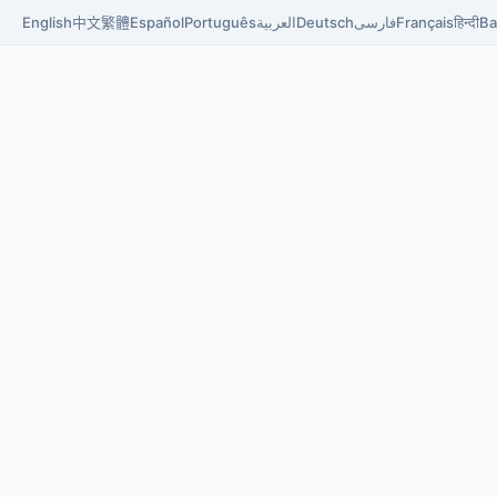
English
中文
繁體
Español
Português
العربية
Deutsch
فارسی
Français
हिन्दी
Ba