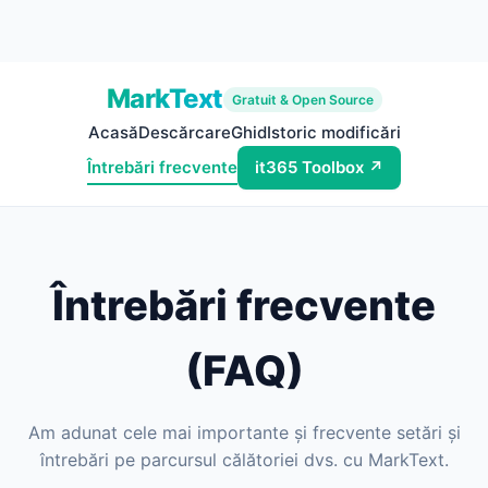
MarkText
Gratuit & Open Source
Acasă
Descărcare
Ghid
Istoric modificări
Întrebări frecvente
it365 Toolbox ↗
Întrebări frecvente
(FAQ)
Am adunat cele mai importante și frecvente setări și
întrebări pe parcursul călătoriei dvs. cu MarkText.