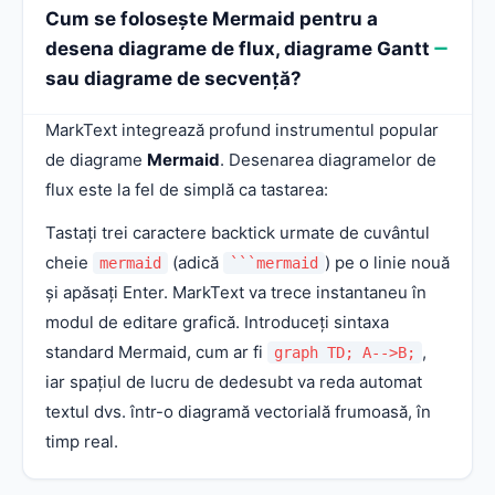
Cum se folosește Mermaid pentru a
desena diagrame de flux, diagrame Gantt
sau diagrame de secvență?
MarkText integrează profund instrumentul popular
de diagrame
Mermaid
. Desenarea diagramelor de
flux este la fel de simplă ca tastarea:
Tastați trei caractere backtick urmate de cuvântul
cheie
(adică
) pe o linie nouă
mermaid
```mermaid
și apăsați Enter. MarkText va trece instantaneu în
modul de editare grafică. Introduceți sintaxa
standard Mermaid, cum ar fi
,
graph TD; A-->B;
iar spațiul de lucru de dedesubt va reda automat
textul dvs. într-o diagramă vectorială frumoasă, în
timp real.