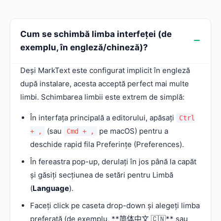
Cum se schimbă limba interfeței (de
exemplu, în engleză/chineză)?
Deși MarkText este configurat implicit în engleză
după instalare, acesta acceptă perfect mai multe
limbi. Schimbarea limbii este extrem de simplă:
În interfața principală a editorului, apăsați
Ctrl
(sau
pe macOS) pentru a
+ ,
Cmd + ,
deschide rapid fila Preferințe (Preferences).
În fereastra pop-up, derulați în jos până la capăt
și găsiți secțiunea de setări pentru Limbă
(
Language
).
Faceți click pe caseta drop-down și alegeți limba
preferată (de exemplu, **简体中文 🇨🇳** sau