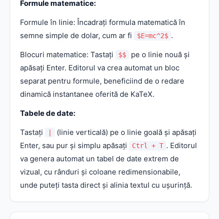
Formule matematice:
Formule în linie: Încadrați formula matematică în
semne simple de dolar, cum ar fi
.
$E=mc^2$
Blocuri matematice: Tastați
pe o linie nouă și
$$
apăsați Enter. Editorul va crea automat un bloc
separat pentru formule, beneficiind de o redare
dinamică instantanee oferită de KaTeX.
Tabele de date:
Tastați
(linie verticală) pe o linie goală și apăsați
|
Enter, sau pur și simplu apăsați
. Editorul
Ctrl + T
va genera automat un tabel de date extrem de
vizual, cu rânduri și coloane redimensionabile,
unde puteți tasta direct și alinia textul cu ușurință.