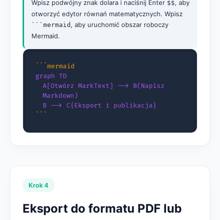
Wpisz podwójny znak dolara i naciśnij Enter
, aby
$$
otworzyć edytor równań matematycznych. Wpisz
, aby uruchomić obszar roboczy
```mermaid
Mermaid.
```mermaid
graph TD
A[Otwórz MarkText] --> B(Napisz
Markdown)
B --> C{Eksport i publikacja}
```
Krok 4
Eksport do formatu PDF lub