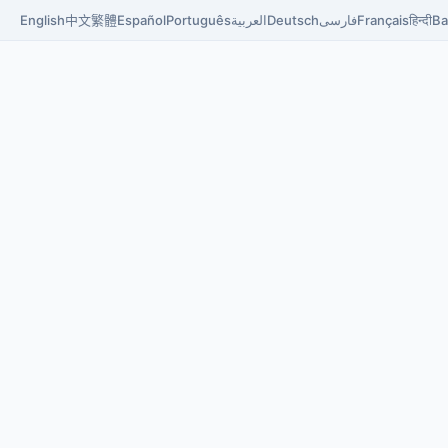
English
中文
繁體
Español
Português
العربية
Deutsch
فارسی
Français
हिन्दी
Ba