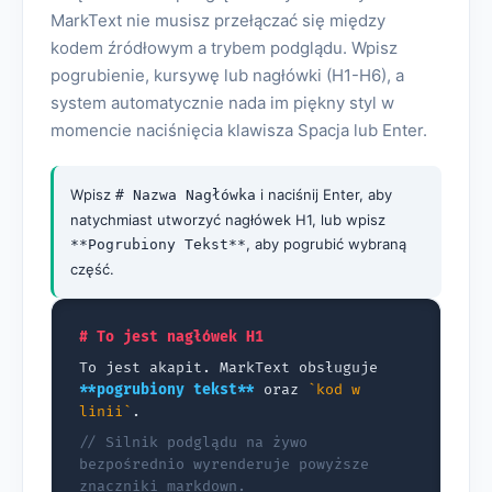
MarkText nie musisz przełączać się między
kodem źródłowym a trybem podglądu. Wpisz
pogrubienie, kursywę lub nagłówki (H1-H6), a
system automatycznie nada im piękny styl w
momencie naciśnięcia klawisza Spacja lub Enter.
Wpisz
i naciśnij Enter, aby
# Nazwa Nagłówka
natychmiast utworzyć nagłówek H1, lub wpisz
, aby pogrubić wybraną
**Pogrubiony Tekst**
część.
# To jest nagłówek H1
To jest akapit. MarkText obsługuje
**pogrubiony tekst**
oraz
`kod w
linii`
.
// Silnik podglądu na żywo
bezpośrednio wyrenderuje powyższe
znaczniki markdown.