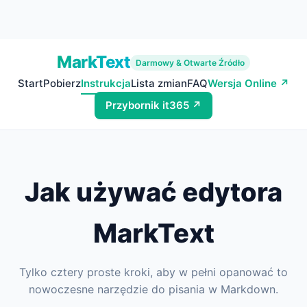
MarkText
Darmowy & Otwarte Źródło
Start
Pobierz
Instrukcja
Lista zmian
FAQ
Wersja Online ↗
Przybornik it365 ↗
Jak używać edytora
MarkText
Tylko cztery proste kroki, aby w pełni opanować to
nowoczesne narzędzie do pisania w Markdown.