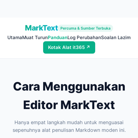
MarkText
Percuma & Sumber Terbuka
Utama
Muat Turun
Panduan
Log Perubahan
Soalan Lazim
Kotak Alat it365 ↗
Cara Menggunakan
Editor MarkText
Hanya empat langkah mudah untuk menguasai
sepenuhnya alat penulisan Markdown moden ini.