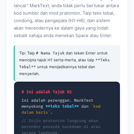
lancar" MarkText, anda tidak perlu bertukar antara
kod sumber dan mod pratonton. Taip teks tebal,
condong, atau pengepala (H1-H6), dan sistem
akan merendernya ke dalam gaya yang indah
sebaik sahaja anda menekan Space atau Enter.
Tip: Taip
dan tekan Enter untuk
# Nama Tajuk
mencipta tajuk H1 serta-merta, atau taip
**Teks
untuk menjadikannya tebal dan
Tebal**
menyerlah.
# Ini adalah Tajuk H1
Ini adalah perenggan. MarkText
menyokong
**teks tebal**
dan
`kod
dalam baris`
.
// Enjin pratonton langsung akan
merender penanda markdown di atas
secara langsung.