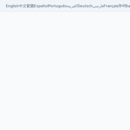
English
中文
繁體
Español
Português
العربية
Deutsch
فارسی
Français
हिन्दी
Ba