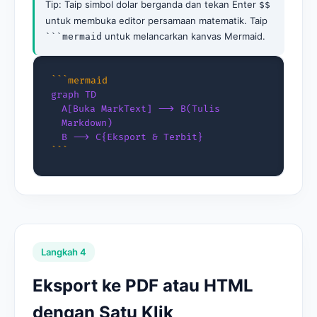
Tip: Taip simbol dolar berganda dan tekan Enter
$$
untuk membuka editor persamaan matematik. Taip
untuk melancarkan kanvas Mermaid.
```mermaid
```mermaid
graph TD
A[Buka MarkText] --> B(Tulis
Markdown)
B --> C{Eksport & Terbit}
```
Langkah 4
Eksport ke PDF atau HTML
dengan Satu Klik