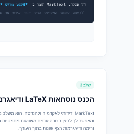
זוהי פסקה. MarkText תומך ב
**טקסט מודגש**
ו
// מנוע התצוגה המקדימה החיה ירנדר ישירות את סמ
שלב 3
הכנס נוסחאות LaTeX ודיאגרמות Mermaid
ומאפשר לך להזין בצורה זורמת משוואות מתמטיות מו
זרימה ודיאגרמות רצף שונות בתוך העורך.