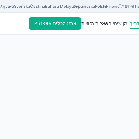
ληνικά
Svenska
Čeština
Bahasa Melayu
Українська
Polski
Filipino
ไทย
বাংলা
Ti
ריך
יומן שינויים
שאלות נפוצות
ארגז הכלים it365 ↗