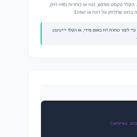
בין קוד המקור למצב תצוגה מקדימה. הקלד טקסט מודגש, נטוי או כותרות (H1-H6),
ע שתלחץ על רווח או Enter.
**טקסט