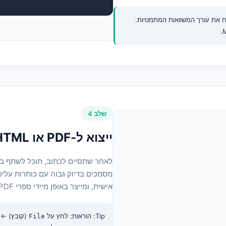
 את עורך המשוואות המתמטיות.
שלב 4
ייצוא ל-PDF או HTML בלחיצה אחת
מסמכים בדיוק גבוה עם כותרות עליו
אישית, ומייצר באופן מיידי ספרי PDF יפהפיים או דפי אינטרנט מובנים של HTML.
Tip: הוראות: לחץ על
(קובץ) ->
File