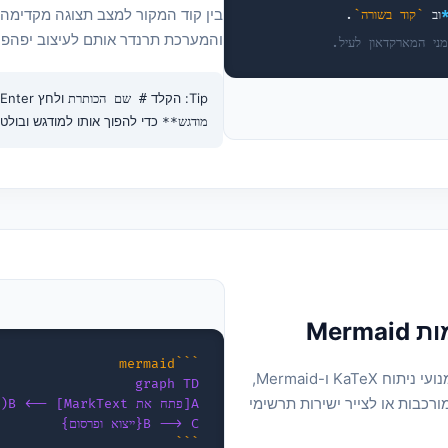
ב
`קוד בשורה`
.
והמערכת תרנדר אותם לעיצוב יפהפה ברג
ני המארקדאון לעיל.
Tip: הקלד
ולחץ Enter כדי ליצור כותרת H1 באופן מיידי, או הקלד
# שם הכותרת
כדי להפוך אותו למודגש ובולט.
מודגש**
```mermaid
MarkText ידידותי לאקדמיה ולהנדסה. הוא משלב מנועי ניתוח KaTeX ו-Mermaid,
graph TD
רכבות או לצייר ישירות תרשימי
A[פתח את MarkText] --> B(כתוב מארקדאון)
B --> C{ייצוא ופרסום}
```