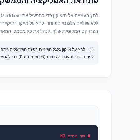
פתח את האפליקציה והממשק 
ל
ללא שוליים אלגנטי במיוחד. לחץ על אייקון "תיקייה
הפרויקט המקומית שלך ולנהל את כל מסמכי המארק
Tip: לחץ על אייקון גלגל השיניים בפינה השמאלית התחתונה או לחץ על
לפתוח ישירות את ההעדפות (Preferences) כדי להתאים אישית את המראה והקיצורים שלך.
# זוהי כותרת H1