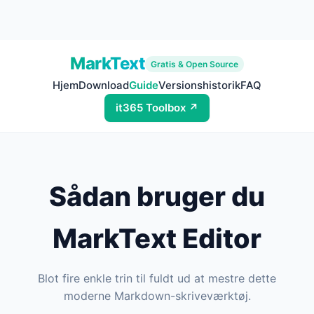
MarkText
Gratis & Open Source
Hjem
Download
Guide
Versionshistorik
FAQ
it365 Toolbox ↗
Sådan bruger du
MarkText Editor
Blot fire enkle trin til fuldt ud at mestre dette
moderne Markdown-skriveværktøj.