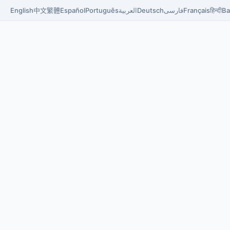
English
中文
繁體
Español
Português
العربية
Deutsch
فارسی
Français
हिन्दी
Ba