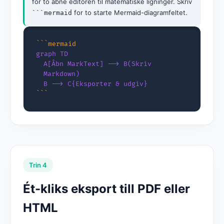
for to åbne editoren til matematiske ligninger. Skriv
for to starte Mermaid-diagramfeltet.
```mermaid
```mermaid
graph TD
A[Åbn MarkText] --> B(Skriv
Markdown)
B --> C{Eksporter & udgiv}
```
Trin 4
Ét-kliks eksport till PDF eller
HTML