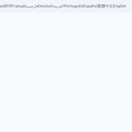
English
中文
繁體
Español
Português
العربية
Deutsch
فارسی
Français
हिन्दी
sia