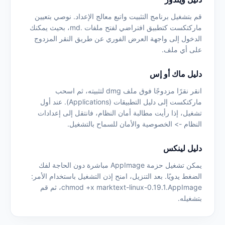
قم بتشغيل برنامج التثبيت واتبع معالج الإعداد. نوصي بتعيين
ماركتكست كتطبيق افتراضي لفتح ملفات .md، بحيث يمكنك
الدخول إلى واجهة العرض الفوري عن طريق النقر المزدوج
على أي ملف.
دليل ماك أو إس
انقر نقرًا مزدوجًا فوق ملف dmg لتثبيته، ثم اسحب
ماركتكست إلى دليل التطبيقات (Applications). عند أول
تشغيل، إذا رأيت مطالبة أمان النظام، فانتقل إلى إعدادات
النظام -> الخصوصية والأمان للسماح بالتشغيل.
دليل لينكس
يمكن تشغيل حزمة AppImage مباشرة دون الحاجة لفك
الضغط يدويًا. بعد التنزيل، امنح إذن التشغيل باستخدام الأمر:
chmod +x marktext-linux-0.19.1.AppImage، ثم قم
بتشغيله.