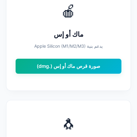
🍎
ماك أو إس
يدعم بنية Apple Silicon (M1/M2/M3)
صورة قرص ماك أو إس (.dmg)
🐧