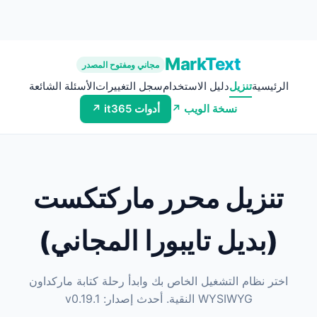
MarkText
مجاني ومفتوح المصدر
الرئيسية
تنزيل
دليل الاستخدام
سجل التغييرات
الأسئلة الشائعة
نسخة الويب ↗
أدوات it365 ↗
تنزيل محرر ماركتكست
(بديل تايبورا المجاني)
اختر نظام التشغيل الخاص بك وابدأ رحلة كتابة ماركداون
WYSIWYG النقية. أحدث إصدار: v0.19.1