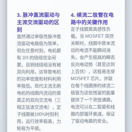
向转动。
3. 脉冲直流驱动与
4. 续流二极管在电
主流交流驱动的区
路中的关键作用
定子线圈是高感性负
别
载。当 MOSFET 突然
虽然通过单极性脉冲直
关断时，线圈中原本流
流驱动电路极为简单，
动的电流不能瞬间消
但在任意时刻，电机都
失，会产生极高的瞬态
有 2/3 的绕组完全闲
反向电动势（甚至达到
置，且铜线绕组没有被
上百伏），这极易击穿
双向利用，这导致电机
MOSFET 芯片。并联
的功率密度和材料利用
在每个线圈旁的续流二
率极低。现代主流无刷
极管为这些残留的能量
电机的线圈内流动的是
提供了一个泄放通路，
真正的双向交流电（三
电流可以在二极管和线
相正弦波交流电），定
圈内部循环衰减，保证
子线圈被100%时刻利
了驱动电路的安全。
用，运行效率极高，力