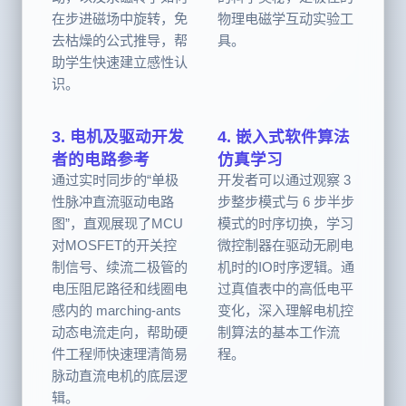
动，以及永磁转子如何
的科学奥秘，是极佳的
在步进磁场中旋转，免
物理电磁学互动实验工
去枯燥的公式推导，帮
具。
助学生快速建立感性认
识。
3. 电机及驱动开发
4. 嵌入式软件算法
者的电路参考
仿真学习
通过实时同步的“单极
开发者可以通过观察 3
性脉冲直流驱动电路
步整步模式与 6 步半步
图”，直观展现了MCU
模式的时序切换，学习
对MOSFET的开关控
微控制器在驱动无刷电
制信号、续流二极管的
机时的IO时序逻辑。通
电压阻尼路径和线圈电
过真值表中的高低电平
感内的 marching-ants
变化，深入理解电机控
动态电流走向，帮助硬
制算法的基本工作流
件工程师快速理清简易
程。
脉动直流电机的底层逻