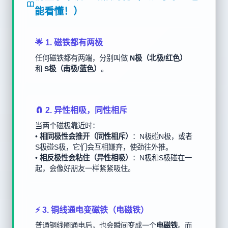
能看懂！）
🌟 1. 磁铁都有两极
任何磁铁都有两端，分别叫做
N极（北极/红色）
和
S极（南极/蓝色）
。
🧲 2. 异性相吸，同性相斥
当两个磁极靠近时：
•
相同极性会推开（同性相斥）
：N极碰N极，或者
S极碰S极，它们会互相嫌弃，使劲往外推。
•
相反极性会粘住（异性相吸）
：N极和S极碰在一
起，会像好朋友一样紧紧吸住。
⚡ 3. 铜线通电变磁铁（电磁铁）
普通铜线圈通电后，也会瞬间变成一个
电磁铁
。而