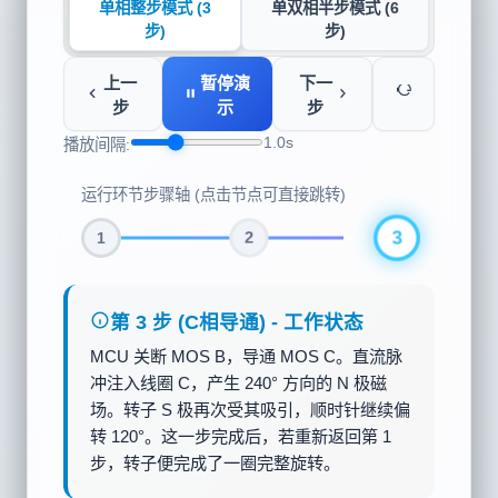
单相整步模式 (3
单双相半步模式 (6
步)
步)
上一
暂停演
下一
步
示
步
1.0s
播放间隔:
运行环节步骤轴 (点击节点可直接跳转)
3
1
2
第 1 步 (A相导通) - 工作状态
MCU 仅将 MOS A 栅极拉高，使线圈 A 导
通。直流电从 VCC 流过线圈 A 进入 GND。
定子 A 齿极产生强烈的 N 极磁场，牢牢吸
附转子的 S 极（蓝色部分），使其对齐指向
正上方（0°）。线圈 B、C 断开，无电流流
动。