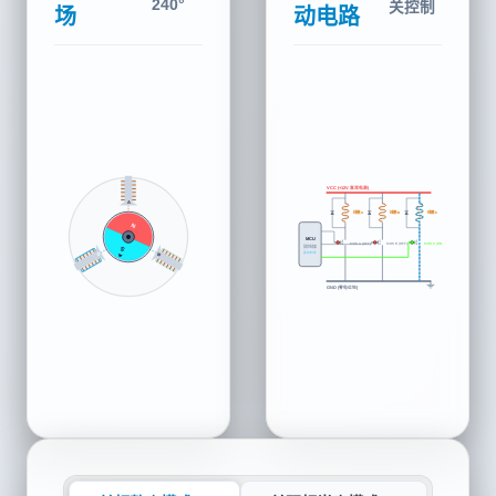
0°
关控制
场
动电路
VCC (+12V 直流电源)
N
线圈 A
线圈 B
线圈 C
N
MCU
S
MOS A (ON)
MOS B (OFF)
MOS C (OFF)
微控制器
驱动时序
C
B
GND (零电位地)