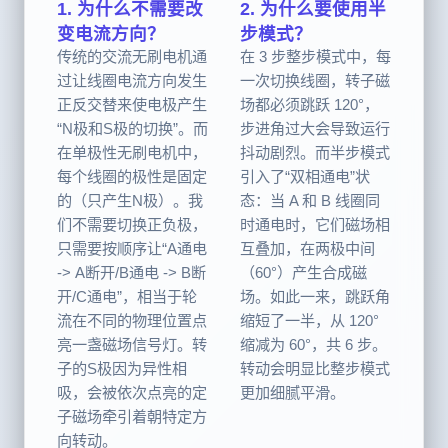
1. 为什么不需要改
2. 为什么要使用半
变电流方向？
步模式？
传统的交流无刷电机通
在 3 步整步模式中，每
过让线圈电流方向发生
一次切换线圈，转子磁
正反交替来使电极产生
场都必须跳跃 120°，
“N极和S极的切换”。而
步进角过大会导致运行
在单极性无刷电机中，
抖动剧烈。而半步模式
每个线圈的极性是固定
引入了“双相通电”状
的（只产生N极）。我
态：当 A 和 B 线圈同
们不需要切换正负极，
时通电时，它们磁场相
只需要按顺序让“A通电
互叠加，在两极中间
-> A断开/B通电 -> B断
（60°）产生合成磁
开/C通电”，相当于轮
场。如此一来，跳跃角
流在不同的物理位置点
缩短了一半，从 120°
亮一盏磁场信号灯。转
缩减为 60°，共 6 步。
子的S极因为异性相
转动会明显比整步模式
吸，会被依次点亮的定
更加细腻平滑。
子磁场牵引着朝特定方