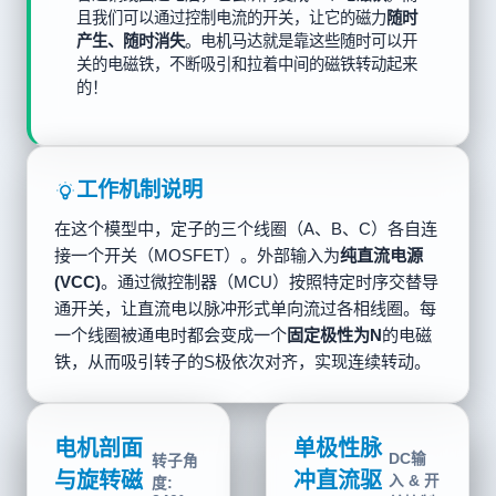
且我们可以通过控制电流的开关，让它的磁力
随时
产生、随时消失
。电机马达就是靠这些随时可以开
关的电磁铁，不断吸引和拉着中间的磁铁转动起来
的！
工作机制说明
在这个模型中，定子的三个线圈（A、B、C）各自连
接一个开关（MOSFET）。外部输入为
纯直流电源
(VCC)
。通过微控制器（MCU）按照特定时序交替导
通开关，让直流电以脉冲形式单向流过各相线圈。每
一个线圈被通电时都会变成一个
固定极性为N
的电磁
铁，从而吸引转子的S极依次对齐，实现连续转动。
电机剖面
单极性脉
DC输
转子
与旋转磁
冲直流驱
入 & 开
角度: