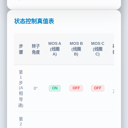
状态控制真值表
MOS A
MOS B
MOS C
步
转子
磁场
(线圈
(线圈
(线圈
骤
角度
朝向
A)
B)
C)
第
1
步
0°
(A
0°
ON
OFF
OFF
方向
相
导
通)
第