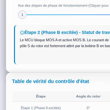
1
Étape 1 (Phase A excitée) - Statut de trav
Le microcontrôleur active uniquement la grille du MOS A,
un fort champ magnétique N, attirant le pôle S (bleu) du r
Table de vérité du contrôle d'état
Étape
Angle du rotor
Étape 1 (Phase A excitée)
0°