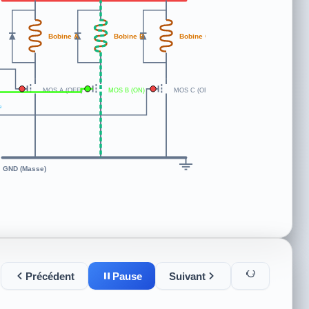
Bobine A
Bobine B
Bobine C
MOS A (ON)
MOS B (OFF)
MOS C (OFF)
e
GND (Masse)
Précédent
Pause
Suivant