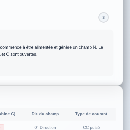
3
n passant par la bobine A. Le pôle statorique A produit
ion.
bine C)
Dir. du champ
Type de courant
0° Direction
CC pulsé
F