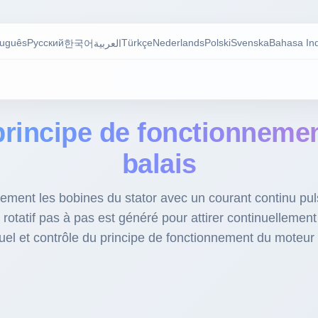
tuguês
Русский
Türkçe
Nederlands
Polski
Svenska
Bahasa In
한국어
العربية
incipe de fonctionneme
balais
vement les bobines du stator avec un courant continu pul
tatif pas à pas est généré pour attirer continuellement l
el et contrôle du principe de fonctionnement du moteur 