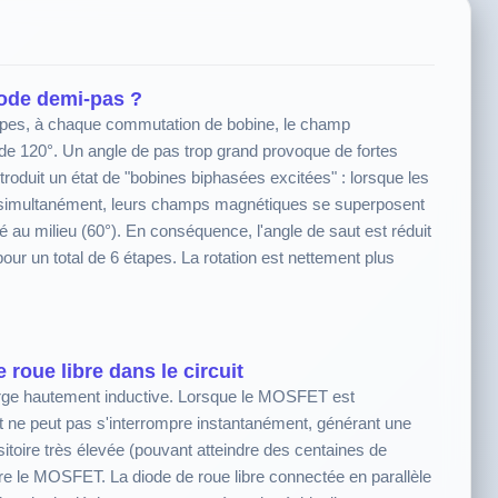
mode demi-pas ?
apes, à chaque commutation de bobine, le champ
 de 120°. Un angle de pas trop grand provoque de fortes
roduit un état de "bobines biphasées excitées" : lorsque les
s simultanément, leurs champs magnétiques se superposent
au milieu (60°). En conséquence, l'angle de saut est réduit
pour un total de 6 étapes. La rotation est nettement plus
 roue libre dans le circuit
arge hautement inductive. Lorsque le MOSFET est
t ne peut pas s'interrompre instantanément, générant une
sitoire très élevée (pouvant atteindre des centaines de
uire le MOSFET. La diode de roue libre connectée en parallèle
hemin de décharge pour cette énergie résiduelle, permettant