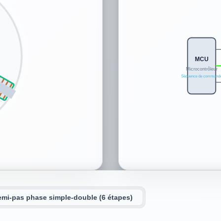
MCU
Microcontrôleur
Séquence de command
mi-pas phase simple-double (6 étapes)
sauter)