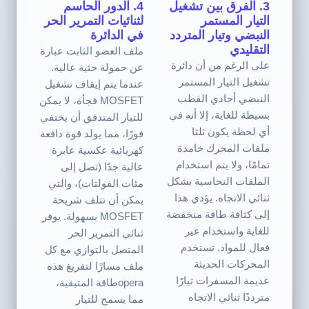
3. الفرق بين تشغيل
4. الدور الحاسم
التيار المستمر
لثنائيات التمرير الحر
النبضي وتيار المتردد
في الدائرة
التقليدي
ملف العضو الثابت عبارة
على الرغم من أن دائرة
عن حمولة حثية عالية.
تشغيل التيار المستمر
عندما يتم إيقاف تشغيل
النبضي أحادي القطب
MOSFET فجأة، لا يمكن
بسيطة للغاية، إلا أنه في
للتيار المتدفق أن يختفي
أي لحظة يكون ثلثا
فورًا، مما يولد قوة دافعة
ملفات المحرك خامدة
كهربائية عكسية عابرة
تمامًا، ولا يتم استخدام
عالية جدًا (تصل إلى
الملفات النحاسية بشكل
مئات الفولتات)، والتي
ثنائي الاتجاه. يؤدي هذا
يمكن أن تتلف شريحة
إلى كثافة طاقة منخفضة
MOSFET بسهولة. يوفر
للغاية واستخدام غير
ثنائي التمرير الحر
فعال للمواد. تستخدم
المتصل بالتوازي مع كل
المحركات الحديثة
ملف مسارًا لتفريغ هذه
عديمة المسفرات تيارًا
operaطاقة المتبقية،
مترددًا ثنائي الاتجاه
مما يسمح للتيار