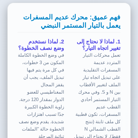
فهم عميق: محرك عديم المسفرات
يعمل بالتيار المستمر النبضي
1. لماذا لا نحتاج إلى
2. لماذا نستخدم
تغيير اتجاه التيار؟
وضع نصف الخطوة؟
تعمل محركات التيار
في وضع الخطوة الكاملة
المتردد عديمة
المكون من 3 خطوات،
المسفرات التقليدية
في كل مرة يتم فيها
على تبديل اتجاه تيار
تبديل الملف، يجب أن
الملف لتغيير الأقطاب
يقفز المجال
بين N و S. وفي محرك
المغناطيسي للعضو
التيار المستمر أحادي
الدوار بمقدار 120 درجة.
القطب عديم
زاوية الخطوة الكبيرة
المسفرات، تكون قطبية
جدًا تسبب اهتزازات
كل ملف ثابتة (تنتج
شديدة. يقدم وضع نصف
القطب الشمالي N
الخطوة حالة "الملفات
فقط). لا نحتاج إلى تبديل
ثنائية المرحلة