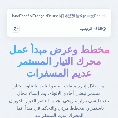
guês
Italiano
Español
Français
Deutsch
English
日本語
繁體
简体中文
it365 الرئيسية
مخطط وعرض مبدأ عمل
محرك التيار المستمر
عديم المسفرات
من خلال إثارة ملفات العضو الثابت بالتناوب بتيار
مستمر نبضي أحادي الاتجاه، يتم إنشاء مجال
مغناطيسي دوار تدريجي لجذب العضو الدوار للدوران
باستمرار. مخطط مرئي والتحكم في مبدأ عمل
المحرك عديم المسفرات.