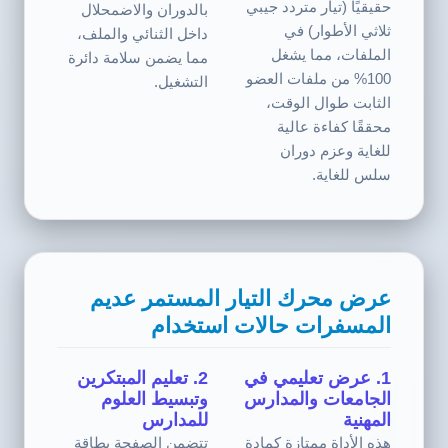
حقيقيًا (تيار متردد جيبي
بالدوران والاضمحلال
ثلاثي الأطوار) في
داخل الثنائي والملف،
الملفات، مما يشغل
مما يضمن سلامة دائرة
100% من ملفات العضو
التشغيل.
الثابت طوال الوقت،
محققًا كفاءة عالية
للغاية وعزم دوران
سلس للغاية.
عرض محرك التيار المستمر عديم
المسفرات حالات استخدام
1. عرض تعليمي في
2. تعليم المبتكرين
الجامعات والمدارس
وتبسيط العلوم
المهنية
للمدارس
هذه الأداة ممتازة كمادة
تتضمن الصفحة بطاقة