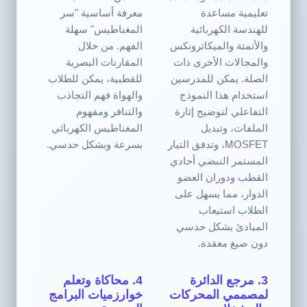
تعليمية مساعدة
معرفة أساسية "سر
للهندسة الكهربائية
المغناطيس" سهلة
والأتمتة والميكاترونكس
الفهم. من خلال
والمجالات الأخرى ذات
المقارنات البصرية
الصلة. يمكن للمدرسين
للقطبية، يمكن للطلاب
استخدام هذا النموذج
والهواة فهم التجاذب
التفاعلي لتوضيح إثارة
والتنافر ومفهوم
الملفات، وتبديل
المغناطيس الكهربائي
MOSFET، وتدفق التيار
بسرعة وبشكل حدسي.
المستمر النبضي أحادي
القطب ودوران العضو
الدوار، مما يسهل على
الطلاب استيعاب
المبادئ بشكل حدسي
دون صيغ معقدة.
3. مرجع الدائرة
4. محاكاة وتعلم
لمصممي المحركات
خوارزميات البرامج