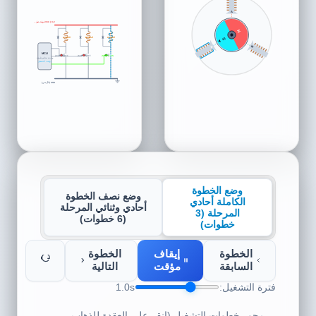
N
VCC (+12 فولت تيار مستمر)
S
الملف C
الملف B
الملف A
N
C
B
MCU
MOS A (ON)
MOS B (OFF)
MOS C (OFF)
وحدة تحكم دقيقة
توقيت التشغيل
GND (الأرضي)
وضع الخطوة
وضع نصف الخطوة
الكاملة أحادي
أحادي وثنائي المرحلة
المرحلة (3
(6 خطوات)
خطوات)
الخطوة
إيقاف
الخطوة
السابقة
مؤقت
التالية
فترة التشغيل:
1.0s
محور خطوات التشغيل (انقر على العقدة للذهاب