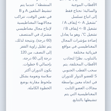
الأقطاب الموجبة
المنشطة": عندما يتم
والسالبة؛ نحتاج فقط
تنشيط الملفين A و B
إلى اتباع تسلسل
في نفس الوقت، تتراكب
"تشغيل A -> إيقاف A /
مجالاتهما المغناطيسية
تشغيل B -> إيقاف B /
لإنتاج مجال مغناطيسي
تشغيل C"، وهو ما يعادل
مشترك في المنتصف
إضاءة مؤشرات المجال
(60 درجة). ونتيجة لذلك،
المغناطيسي في مواقع
يتم تقليل زاوية القفز
فيزيائية مختلفة
إلى النصف، من 120
بالتناوب. نظرًا لتجاذب
درجة إلى 60 درجة،
الأقطاب المختلفة، يتم
بإجمالي 6 خطوات.
سحب القطب الجنوبي
يكون الدوران أكثر
S للعضو الدوار للدوران
سلاسة ونعومة بشكل
في اتجاه معين بواسطة
ملحوظ مقارنة بوضع
مجالات العضو الثابت
الخطوة الكاملة.
المغناطيسية التي يتم
تنشيطها بالتتابع.