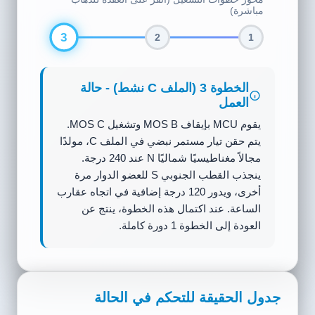
مباشرة)
1
3
2
الخطوة 1 (الملف A نشط) - حالة
العمل
تقوم وحدة التحكم الدقيقة بسحب بوابة MOS A
إلى العالي فقط، مما ينشط الملف A. يتدفق
التيار المستمر من VCC إلى GND عبر الملف
A. يولد سن العضو الثابت A مجالاً مغناطيسيًا
شماليًا N قويًا، مما يجذب القطب الجنوبي S
(الجزء الأزرق) للعضو الدوار لمحاذاته لأعلى (0
درجة). الملفان B و C مفصولان وبدون تيار.
جدول الحقيقة للتحكم في الحالة