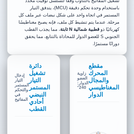
تشغيل المفاتيح بالتناوب وفقًا لتسلسل توقيت محدد
باستخدام وحدة تحكم دقيقة (MCU)، يتدفق التيار
المستمر في اتجاه واحد على شكل نبضات عبر ملف كل
مرحلة. عندما يتم تنشيط كل ملف، فإنه يصبح مغناطيسًا
كهربائيًا ذو
قطبية شمالية N ثابتة
، مما يجذب القطب
الجنوبي S للعضو الدوار للمحاذاة بالتتابع، مما يحقق
دورانًا مستمرًا.
مقطع
دائرة
المحرك
تشغيل
زاوية
إدخال
العضو
والمجال
التيار
التيار
الدوار:
المستمر
المغناطيسي
المستمر
0°
والتحكم
الدوار
النبضي
في
المفاتيح
أحادي
القطب