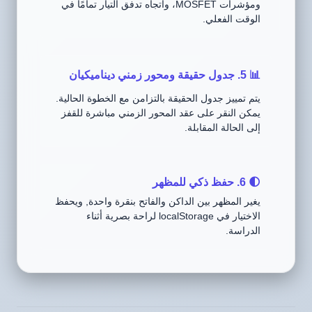
ومؤشرات MOSFET، واتجاه تدفق التيار تمامًا في
الوقت الفعلي.
📊 5. جدول حقيقة ومحور زمني ديناميكيان
يتم تمييز جدول الحقيقة بالتزامن مع الخطوة الحالية.
يمكن النقر على عقد المحور الزمني مباشرة للقفز
إلى الحالة المقابلة.
🌓 6. حفظ ذكي للمظهر
يغير المظهر بين الداكن والفاتح بنقرة واحدة, ويحفظ
الاختيار في localStorage لراحة بصرية أثناء
الدراسة.