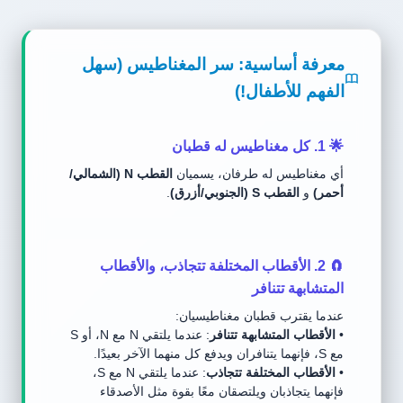
معرفة أساسية: سر المغناطيس (سهل
الفهم للأطفال!)
🌟 1. كل مغناطيس له قطبان
أي مغناطيس له طرفان، يسميان
القطب N (الشمالي/
أحمر)
و
القطب S (الجنوبي/أزرق)
.
🧲 2. الأقطاب المختلفة تتجاذب، والأقطاب
المتشابهة تتنافر
عندما يقترب قطبان مغناطيسيان:
•
الأقطاب المتشابهة تتنافر
: عندما يلتقي N مع N، أو S
مع S، فإنهما يتنافران ويدفع كل منهما الآخر بعيدًا.
•
الأقطاب المختلفة تتجاذب
: عندما يلتقي N مع S،
فإنهما يتجاذبان ويلتصقان معًا بقوة مثل الأصدقاء