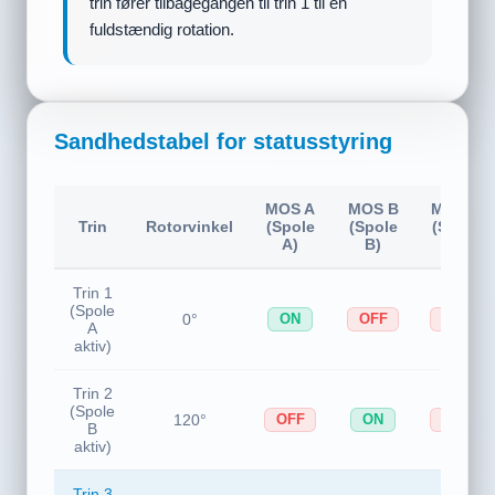
opad (0°). Spole B og C er afbrudt, og der
flyder ingen strøm.
Sandhedstabel for statusstyring
MOS A
MOS B
MOS C
Trin
Rotorvinkel
(Spole
(Spole
(Spole
A)
B)
C)
Trin 1
(Spole
0°
ON
OFF
OFF
A
aktiv)
Trin 2
(Spole
120°
OFF
ON
OFF
B
aktiv)
Trin 3