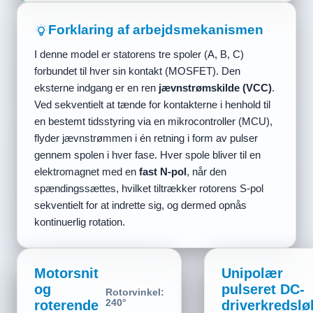
Forklaring af arbejdsmekanismen
I denne model er statorens tre spoler (A, B, C)
forbundet til hver sin kontakt (MOSFET). Den
eksterne indgang er en ren
jævnstrømskilde (VCC)
.
Ved sekventielt at tænde for kontakterne i henhold til
en bestemt tidsstyring via en mikrocontroller (MCU),
flyder jævnstrømmen i én retning i form av pulser
gennem spolen i hver fase. Hver spole bliver til en
elektromagnet med en
fast N-pol
, når den
spændingssættes, hvilket tiltrækker rotorens S-pol
sekventielt for at indrette sig, og dermed opnås
kontinuerlig rotation.
Motorsnit
Unipolær
og
pulseret DC-
Rotorvinkel:
roterende
0°
driverkredslø