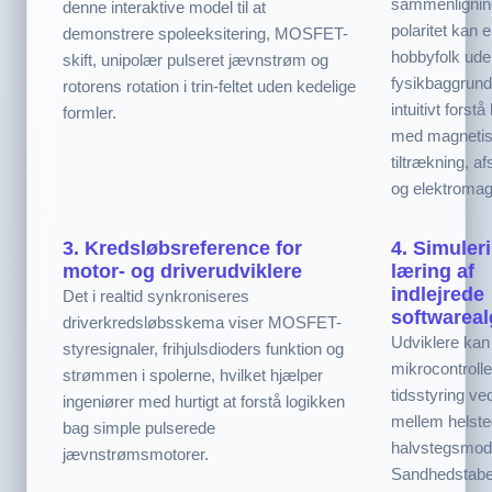
sammenlignin
denne interaktive model til at
polaritet kan 
demonstrere spoleeksitering, MOSFET-
hobbyfolk ude
skift, unipolær pulseret jævnstrøm og
fysikbaggrund 
rotorens rotation i trin-feltet uden kedelige
intuitivt forst
formler.
med magneti
tiltrækning, a
og elektromag
3. Kredsløbsreference for
4. Simuler
motor- og driverudviklere
læring af
indlejrede
Det i realtid synkroniseres
softwareal
driverkredsløbsskema viser MOSFET-
Udviklere kan
styresignaler, frihjulsdioders funktion og
mikrocontroll
strømmen i spolerne, hvilket hjælper
tidsstyring ved
ingeniører med hurtigt at forstå logikken
mellem helste
bag simple pulserede
halvstegsmod
jævnstrømsmotorer.
Sandhedstabe