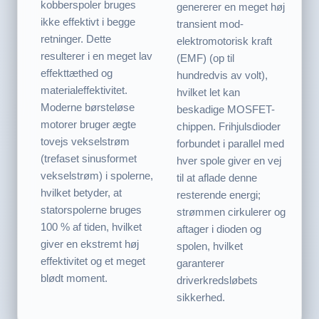
kobberspoler bruges
genererer en meget høj
ikke effektivt i begge
transient mod-
retninger. Dette
elektromotorisk kraft
resulterer i en meget lav
(EMF) (op til
effekttæthed og
hundredvis av volt),
materialeffektivitet.
hvilket let kan
Moderne børsteløse
beskadige MOSFET-
motorer bruger ægte
chippen. Frihjulsdioder
tovejs vekselstrøm
forbundet i parallel med
(trefaset sinusformet
hver spole giver en vej
vekselstrøm) i spolerne,
til at aflade denne
hvilket betyder, at
resterende energi;
statorspolerne bruges
strømmen cirkulerer og
100 % af tiden, hvilket
aftager i dioden og
giver en ekstremt høj
spolen, hvilket
effektivitet og et meget
garanterer
blødt moment.
driverkredsløbets
sikkerhed.