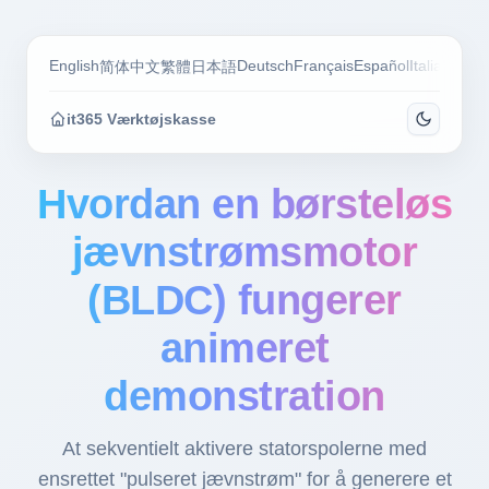
English
Deutsch
Français
Español
Italiano
Por
简体中文
繁體
日本語
it365 Værktøjskasse
Hvordan en børsteløs
jævnstrømsmotor
(BLDC) fungerer
animeret
demonstration
At sekventielt aktivere statorspolerne med
ensrettet "pulseret jævnstrøm" for å generere et