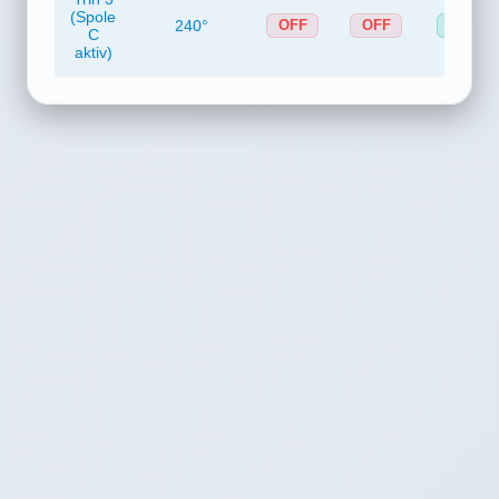
(Spole
240°
OFF
OFF
ON
C
aktiv)