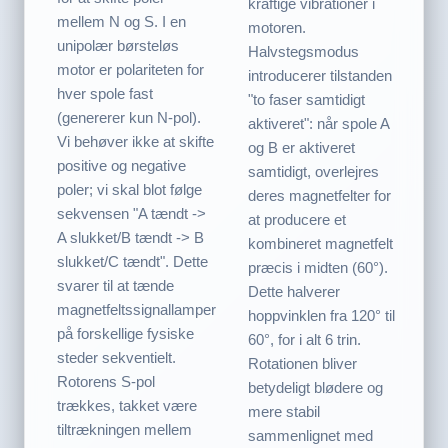
kraftige vibrationer i
mellem N og S. I en
motoren.
unipolær børsteløs
Halvstegsmodus
motor er polariteten for
introducerer tilstanden
hver spole fast
"to faser samtidigt
(genererer kun N-pol).
aktiveret": når spole A
Vi behøver ikke at skifte
og B er aktiveret
positive og negative
samtidigt, overlejres
poler; vi skal blot følge
deres magnetfelter for
sekvensen "A tændt ->
at producere et
A slukket/B tændt -> B
kombineret magnetfelt
slukket/C tændt". Dette
præcis i midten (60°).
svarer til at tænde
Dette halverer
magnetfeltssignallamper
hoppvinklen fra 120° til
på forskellige fysiske
60°, for i alt 6 trin.
steder sekventielt.
Rotationen bliver
Rotorens S-pol
betydeligt blødere og
trækkes, takket være
mere stabil
tiltrækningen mellem
sammenlignet med