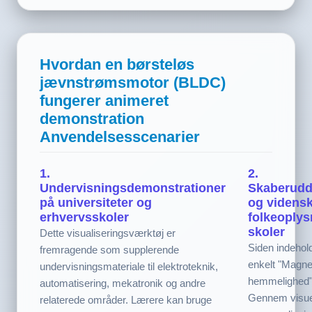
Hvordan en børsteløs
jævnstrømsmotor (BLDC)
fungerer animeret
demonstration
Anvendelsesscenarier
1.
2.
Undervisningsdemonstrationer
Skaberudd
på universiteter og
og vidensk
erhvervsskoler
folkeoplysn
skoler
Dette visualiseringsværktøj er
Siden indehold
fremragende som supplerende
enkelt "Magne
undervisningsmateriale til elektroteknik,
hemmelighed"-
automatisering, mekatronik og andre
Gennem visue
relaterede områder. Lærere kan bruge