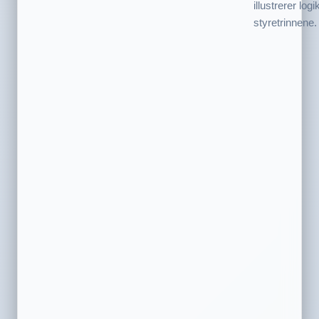
illustrerer log
styretrinnene.