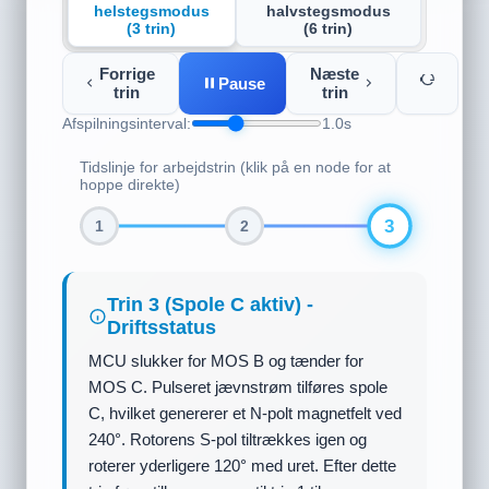
helstegsmodus
halvstegsmodus
(3 trin)
(6 trin)
Forrige
Næste
Pause
trin
trin
Afspilningsinterval:
1.0s
Tidslinje for arbejdstrin (klik på en node for at
hoppe direkte)
1
2
3
Trin 1 (Spole A aktiv) -
Driftsstatus
MCU trækker kun gaten til MOS A høj,
hvilket gør at spole A leder. Jævnstrøm flyter
fra VCC via spole A til GND. Statorpol A
genererer et stærkt N-polt magnetfelt, hvilket
tiltrækker rotorens S-pol (blå del) til at rettes