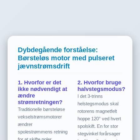
Dybdegående forståelse:
Børsteløs motor med pulseret
jævnstrømsdrift
1. Hvorfor er det
2. Hvorfor bruge
ikke nødvendigt at
halvstegsmodus?
ændre
I det 3-trinns
strømretningen?
helstegsmodus skal
Traditionelle børsteløse
rotorens magnetfelt
vekselstrømsmotorer
hoppe 120° ved hvert
ændrer
spolskift. En for stor
spolestrømmens retning
stegvinkel forårsager
for at skifte poler