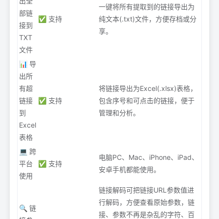
出全
一键将所有提取到的链接导出为
部链
✅ 支持
纯文本(.txt)文件，方便存档或分
接到
享。
TXT
文件
📊 导
出所
有超
将链接导出为Excel(.xlsx)表格，
链接
✅ 支持
包含序号和可点击的链接，便于
到
管理和分析。
Excel
表格
💻 跨
电脑PC、Mac、iPhone、iPad、
平台
✅ 支持
安卓手机都能使用。
使用
链接解码可把链接URL参数值进
行解码，方便查看原始参数，链
🔍 链
接、参数不再是杂乱的字符、百