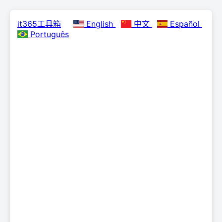
it365工具箱
English
中文
Español
Português