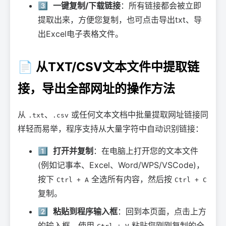
3️⃣
一键复制/下载链接
：所有链接都会被立即
提取出来，方便您复制，也可点击导出txt、导
出Excel电子表格文件。
📄 从TXT/CSV文本文件中提取链
接，导出全部网址的操作方法
从
、
或任何文本文档中批量提取网址链接同
.txt
.csv
样轻而易举，程序支持从大量字符中自动识别链接：
1️⃣
打开并复制
：在电脑上打开您的文本文件
(例如记事本、Excel、Word/WPS/VSCode)，
按下
全选所有内容，然后按
Ctrl + A
Ctrl + C
复制。
2️⃣
粘贴到程序输入框
：回到本页面，点击上方
的输入框，使用
粘贴您刚刚复制的全