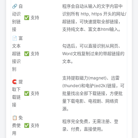
🔗 自
程序会自动从输入的文字内容中
动识
识别所有 http, https 开头的网址/
✅ 支持
别链
超链接，可快速提取全部链接，
接
支持纯文本、富文本html输入。
📄 富
文本
勾选后，可以直接识别从网页、
超链
✅ 支持
Word文档复制过来的带超链接的
接识
文本。
别
支持提取磁力(magnet)、迅雷
🧲 提
(thunder)和电驴(ed2k)链接，可
取下
✅ 支持
批量找出全部下载链接，方便批
载链
量下载电影、电视剧、网络资
接
源。
📋 免
程序完全免费，无需注册、登
费使
✅ 支持
录、付费，直接使用。
用