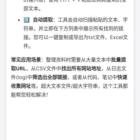
Ctrl + V
部文本。
3️⃣
自动提取
：工具会自动扫描粘贴的文本、字
符串，并立即在下方列表中展示所有找到的链
接。您可以一键复制或导出为txt文件、Excel文
件。
常见应用场景
：整理资料时需要从大量文本中
批量提
取URL
，从CSV文件中
找出所有网站地址
，从日志文
件(log)中
筛选出全部链接
，或者从代码、笔记中
快速
收集网址
等。超大文本文件/超大字符串，这个工具都
能帮您轻松解决！